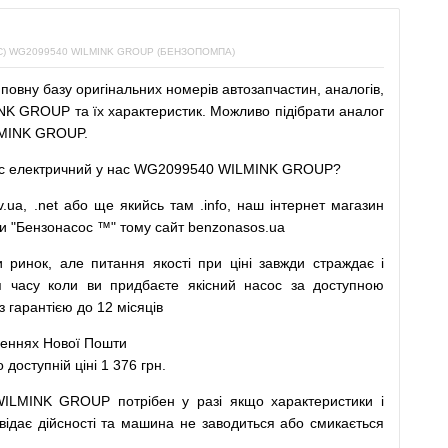
 WG2099540 WILMINK GROUP (БЕНЗОПОМПА)
повну
базу
оригінальних
номерів автозапчастин
,
аналогів
,
K GROUP та їх характеристик.
Можливо
підібрати
аналог
MINK GROUP.
с
електричний
у
нас
WG2099540 WILMINK GROUP?
v.ua
,
.net
або
ще
якийсь
там
.info
,
наш
інтернет
магазин
и
"
Бензонасос
™
"
тому
сайт
benzonasos.ua
и
ринок
,
але
питання
якості
при
ціні
завжди
страждає
і
я
часу
коли
ви
придбаєте
якісний
насос
за доступною
арантією до 12 місяців
леннях
Нової
Пошти
ступній ціні 1 376 грн.
WILMINK GROUP
потрібен
у разі
якщо
характеристики
і
відає дійсності та
машина
не заводиться
або
смикається