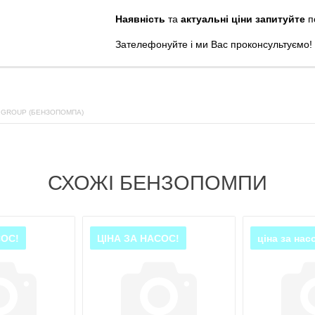
Наявність
та
актуальні ціни запитуйте
п
Зателефонуйте
і
ми
Вас
проконсультуємо
!
 GROUP (БЕНЗОПОМПА)
СХОЖІ БЕНЗОПОМПИ
СОС!
ЦІНА ЗА НАСОС!
ціна за нас