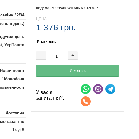
WG2099540 WILMINK GROUP
ладіна 32/34
ЦЕНА
день в день)
1 376 грн.
лідучий день
В наличии
рі, УкрПошта
-
+
Добавляется...
Добавлен
У кошик
 Новій пошті
 / Монобанк
мовленності
У вас є
запитання?:
Доступна
мо гарантію
14 діб