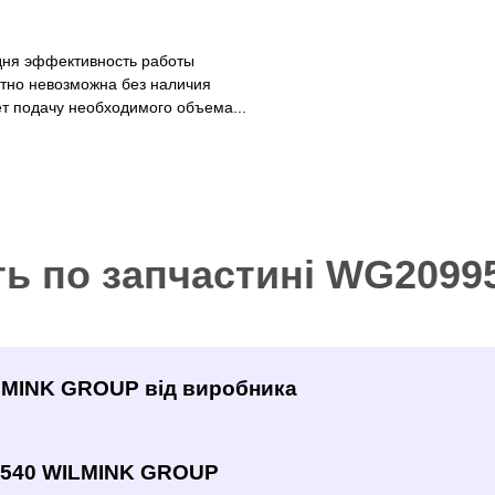
дня эффективность работы
тно невозможна без наличия
т подачу необходимого объема...
ть по запчастині WG209
ILMINK GROUP від виробника
9540 WILMINK GROUP