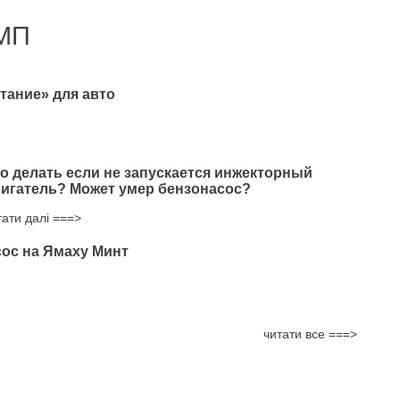
МП
тание» для авто
о делать если не запускается инжекторный
игатель? Может умер бензонасос?
тати далі ===>
ос на Ямаху Минт
читати все ===>