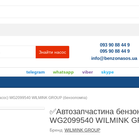
093 90 88 44 9
095 90 88 44 9
Знайти насос
info@benzonasos.ua
telegram
whatsapp
viber
skype
насос) WG2099540 WILMINK GROUP (бензопомпа)
✅Автозапчастина бензон
WG2099540 WILMINK GR
Бренд
WILMINK GROUP