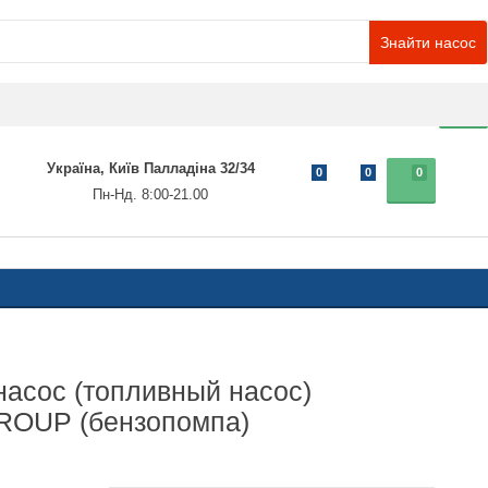
Знайти насос
0
Україна, Київ Палладіна 32/34
0
0
0
Пн-Нд. 8:00-21.00
асос (топливный насос)
OUP (бензопомпа)