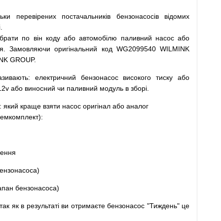
льки
перевірених
постачальників
бензонасосів відомих
.
ібрати
по
він коду
або
автомобілю
паливний
насос
або
я
.
Замовляючи
оригінальний
код
WG2099540 WILMINK
INK GROUP.
азивають
:
електричний
бензонасос
високого
тиску
або
12v
або
виносний
чи
паливний
модуль
в
зборі
.
: який
краще
взяти
насос
оригінал
або
аналог
емкомплект
)
:
щення
ензонасоса
)
апан
бензонасоса
)
так
як
в
результаті
ви
отримаєте
бензонасос
"
Тиждень" це