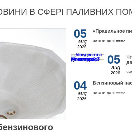
ОВИНИ В СФЕРІ ПАЛИВНИХ ПО
05
​«Правильное пи
читати далі ===>
aug
2026
05
Чт
дв
aug
чи
2026
04
Бензиновый нас
читати далі ===>
aug
2026
бензинового