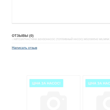
ОТЗЫВЫ (0)
✅АВТОЗАПЧАСТИНА БЕНЗОНАСОС (ТОПЛИВНЫЙ НАСОС) WG2099540 WILMINK
Написать отзыв
ОС!
ЦІНА ЗА НАСОС!
ЦІНА ЗА НА