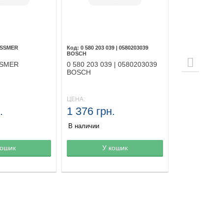
ESSMER
0 580 203 039 | 0580203039
BOSCH
SSMER
0 580 203 039 | 0580203039
BOSCH
ЦЕНА:
.
1 376 грн.
В наличии
зине
кошик
Товар в корзине
У кошик
Товар в ко