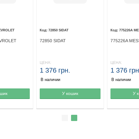
HEVROLET
72850 SIDAT
775226A M
EVROLET
72850 SIDAT
775226A ME
ЦЕНА:
ЦЕНА:
1 376 грн.
1 376 грн
В наличии
В наличии
ине
ошик
Товар в корзине
У кошик
Товар в кор
У 