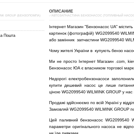
ОПИСАНИЕ
INK GROUP (БЕНЗОПОМПА)
✅АВТОЗАПЧАСТИНА БЕНЗОНАСОС (ТОПЛИВНЫЙ НАСОС)
Інтернет
Магазин
"
Бензонасос
UA
"
містить
картинок
(
фотографій
)
WG2099540 WILMIN
ва Пошта
або
замінник
запчастини WG2099540 WIL
Чому
жителі
України
в
купують
бензо насо
Ми
не просто
Інтернет
Магазин
.com
,
kie
Бензонасос
ЮА
є
власником
торгової
марк
Недорогі
електробензонасоси
заполонил
купити
дешевий
насос
це
лише
питанн
ціною
WG2099540 WILMINK GROUP у нас з г
Продажі
здійснюємо
по
всій
Україні
у відді
Замовляй
WG2099540 WILMINK GROUP по до
Цей
паливний
бензонасос
WG2099540 
параметри
оригінального
насоса не
відпо
чи
їде
ривками
.