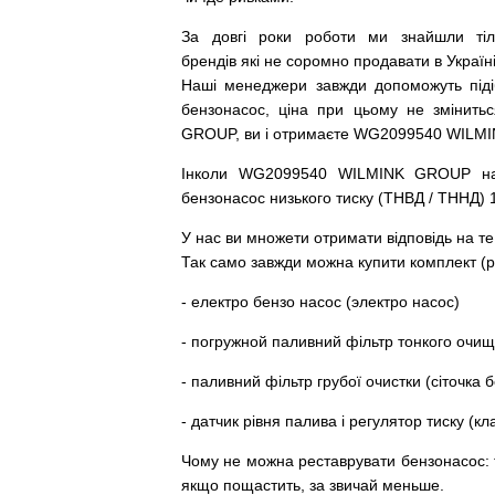
За
довгі
роки
роботи
ми
знайшли
ті
брендів
які
не соромно
продавати
в
Україні
Наші
менеджери
завжди
допоможуть
під
бензонасос
,
ціна
при
цьому
не змінитьс
GROUP, ви і отримаєте WG2099540 WILM
Інколи WG2099540 WILMINK GROUP
н
бензонасос
низького
тиску
(
ТНВД
/
ТННД
)
У
нас
ви
множети
отримати
відповідь
на
те
Так
само
завжди
можна
купити
комплект
(
р
-
електро
бензо
насос (электро насос)
-
погружной
паливний
фільтр
тонкого очи
-
паливний
фільтр
грубої
очистки
(
сіточка
б
-
датчик
рівня
палива
і
регулятор
тиску
(
кл
Чому
не можна
реставрувати
бензонасос
:
якщо пощастить, за звичай меньше.