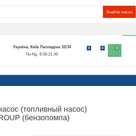
Знайти насос
0
Україна, Київ Палладіна 32/34
0
0
0
Пн-Нд. 8:00-21.00
асос (топливный насос)
OUP (бензопомпа)