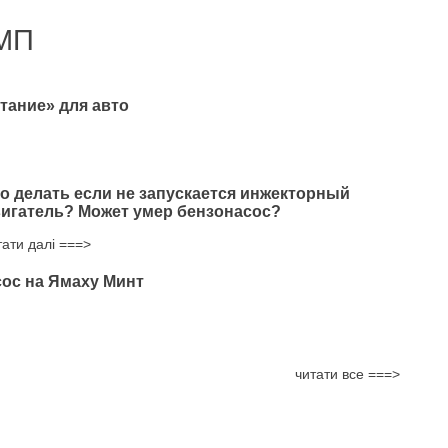
МП
тание» для авто
о делать если не запускается инжекторный
игатель? Может умер бензонасос?
тати далі ===>
ос на Ямаху Минт
читати все ===>