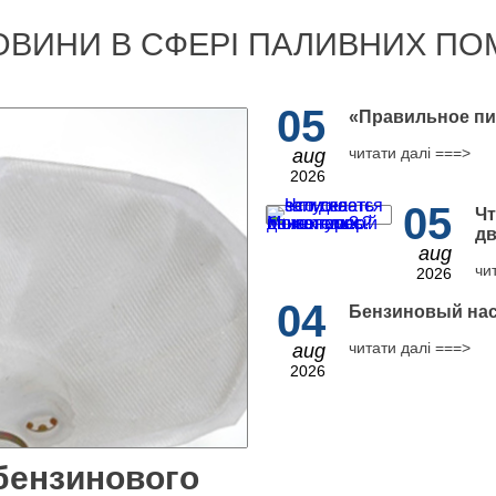
ОВИНИ В СФЕРІ ПАЛИВНИХ ПО
05
​«Правильное пи
читати далі ===>
aug
2026
05
Чт
дв
aug
чи
2026
04
Бензиновый нас
читати далі ===>
aug
2026
бензинового