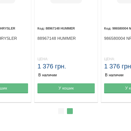
CHRYSLER
88967148 HUMMER
986580004 
HRYSLER
88967148 HUMMER
986580004 N
ЦЕНА:
ЦЕНА:
1 376 грн.
1 376 грн
В наличии
В наличии
ине
ошик
Товар в корзине
У кошик
Товар в кор
У 