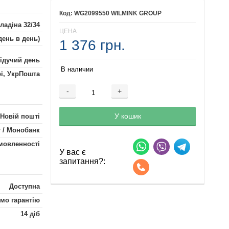
WG2099550 WILMINK GROUP
ладіна 32/34
ЦЕНА
день в день)
1 376 грн.
лідучий день
В наличии
рі, УкрПошта
-
+
Добавляется...
Добавлен
У кошик
 Новій пошті
 / Монобанк
мовленності
У вас є
запитання?:
Доступна
мо гарантію
14 діб