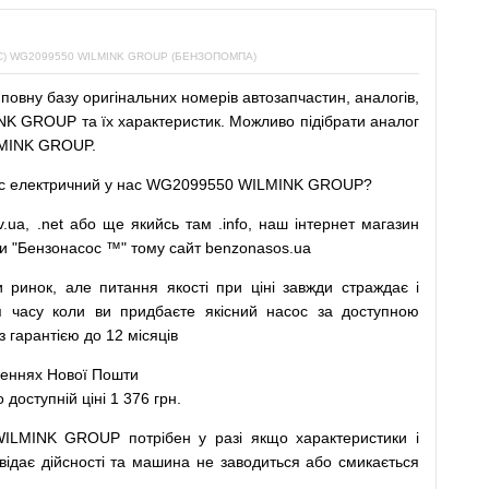
 WG2099550 WILMINK GROUP (БЕНЗОПОМПА)
повну
базу
оригінальних
номерів автозапчастин
,
аналогів
,
K GROUP та їх характеристик.
Можливо
підібрати
аналог
MINK GROUP.
с
електричний
у
нас
WG2099550 WILMINK GROUP?
v.ua
,
.net
або
ще
якийсь
там
.info
,
наш
інтернет
магазин
и
"
Бензонасос
™
"
тому
сайт
benzonasos.ua
и
ринок
,
але
питання
якості
при
ціні
завжди
страждає
і
я
часу
коли
ви
придбаєте
якісний
насос
за доступною
арантією до 12 місяців
леннях
Нової
Пошти
ступній ціні 1 376 грн.
WILMINK GROUP
потрібен
у разі
якщо
характеристики
і
відає дійсності та
машина
не заводиться
або
смикається