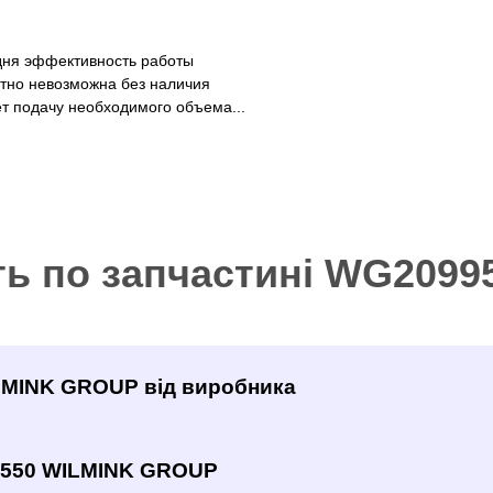
дня эффективность работы
тно невозможна без наличия
т подачу необходимого объема...
ть по запчастині WG209
ILMINK GROUP від виробника
9550 WILMINK GROUP