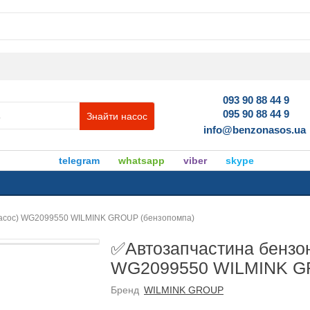
093 90 88 44 9
095 90 88 44 9
Знайти насос
info@benzonasos.ua
telegram
whatsapp
viber
skype
насос) WG2099550 WILMINK GROUP (бензопомпа)
✅Автозапчастина бензон
WG2099550 WILMINK GR
Бренд
WILMINK GROUP