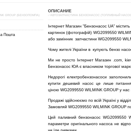
ОПИСАНИЕ
INK GROUP (БЕНЗОПОМПА)
✅АВТОЗАПЧАСТИНА БЕНЗОНАСОС (ТОПЛИВНЫЙ НАСОС)
Інтернет
Магазин
"
Бензонасос
UA
"
містить
картинок
(
фотографій
)
WG2099550 WILMIN
ва Пошта
або
замінник
запчастини WG2099550 WIL
Чому
жителі
України
в
купують
бензо насо
Ми
не просто
Інтернет
Магазин
.com
,
kie
Бензонасос
ЮА
є
власником
торгової
марк
Недорогі
електробензонасоси
заполонил
купити
дешевий
насос
це
лише
питанн
ціною
WG2099550 WILMINK GROUP у нас з г
Продажі
здійснюємо
по
всій
Україні
у відді
Замовляй
WG2099550 WILMINK GROUP по до
Цей
паливний
бензонасос
WG2099550 
параметри
оригінального
насоса не
відпо
чи
їде
ривками
.