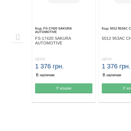
SO
FS-17420 SAKURA
5012 953AC 
AUTOMOTIVE
O
FS-17420 SAKURA
5012 953AC C
AUTOMOTIVE
ЦЕНА:
ЦЕНА:
1 376 грн.
1 376 грн.
В наличии
В наличии
не
шик
Товар в корзине
У кошик
Товар в корз
У к