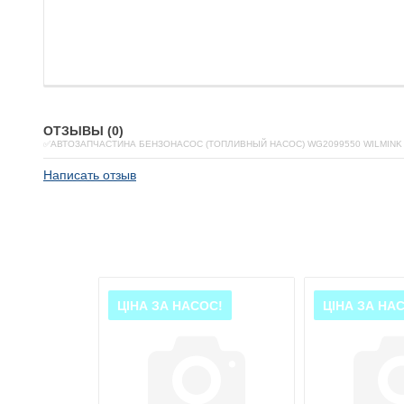
ОТЗЫВЫ (0)
✅АВТОЗАПЧАСТИНА БЕНЗОНАСОС (ТОПЛИВНЫЙ НАСОС) WG2099550 WILMINK
Написать отзыв
ОС!
ЦІНА ЗА НАСОС!
ЦІНА ЗА НА