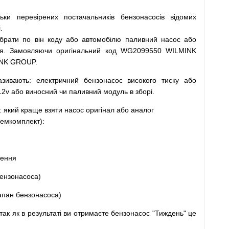
льки
перевірених
постачальників
бензонасосів відомих
.
ібрати
по
він коду
або
автомобілю
паливний
насос
або
я
.
Замовляючи
оригінальний
код
WG2099550 WILMINK
INK GROUP.
азивають
:
електричний
бензонасос
високого
тиску
або
12v
або
виносний
чи
паливний
модуль
в
зборі
.
: який
краще
взяти
насос
оригінал
або
аналог
емкомплект
)
:
щення
ензонасоса
)
апан
бензонасоса
)
так
як
в
результаті
ви
отримаєте
бензонасос
"
Тиждень" це