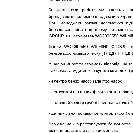
За
довгі
роки
роботи
ми
знайшли
ті
брендів
які
не соромно
продавати
в
Україні
Наші
менеджери
завжди
допоможуть
під
бензонасос
,
ціна
при
цьому
не змінитьс
GROUP, ви і отримаєте WG2099550 WILM
Інколи WG2099550 WILMINK GROUP
н
бензонасос
низького
тиску
(
ТНВД
/
ТННД
)
У
нас
ви
множети
отримати
відповідь
на
те
Так
само
завжди
можна
купити
комплект
(
р
-
електро
бензо
насос (электро насос)
-
погружной
паливний
фільтр
тонкого очи
-
паливний
фільтр
грубої
очистки
(
сіточка
б
-
датчик
рівня
палива
і
регулятор
тиску
(
кл
Чому
не можна
реставрувати
бензонасос
:
якщо пощастить, за звичай меньше.