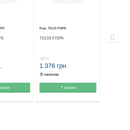
NPS
70133 FISPA
PS
70133 FISPA
ЦЕНА:
.
1 376 грн.
В наличии
зине
кошик
Товар в корзине
У кошик
Товар в ко