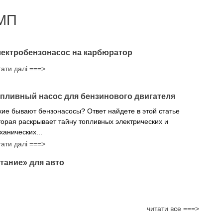
МП
ектробензонасос на карбюратор
тати далі ===>
пливный насос для бензинового двигателя
кие бывают бензонасосы? Ответ найдете в этой статье
торая раскрывает тайну топливных электрических и
ханических...
тати далі ===>
тание» для авто
читати все ===>