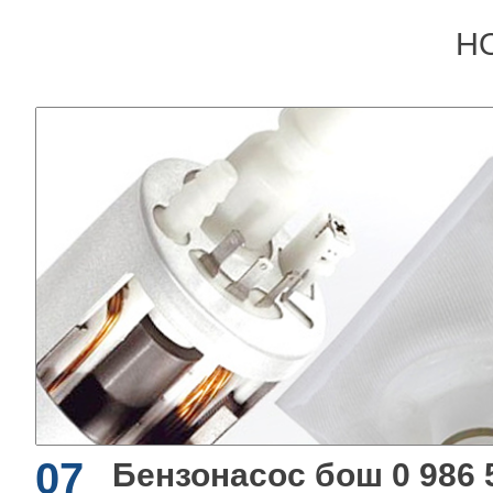
Н
07
Бензонасос бош 0 986 5