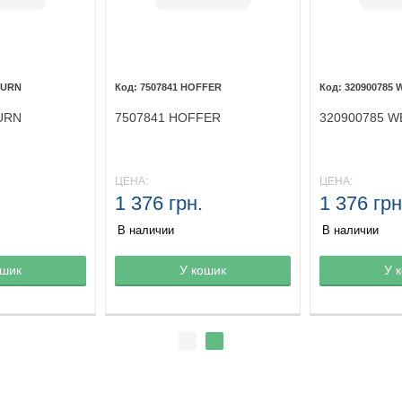
TURN
7507841 HOFFER
320900785 
URN
7507841 HOFFER
320900785 W
ЦЕНА:
ЦЕНА:
1 376 грн.
1 376 грн
В наличии
В наличии
ине
ошик
Товар в корзине
У кошик
Товар в кор
У 