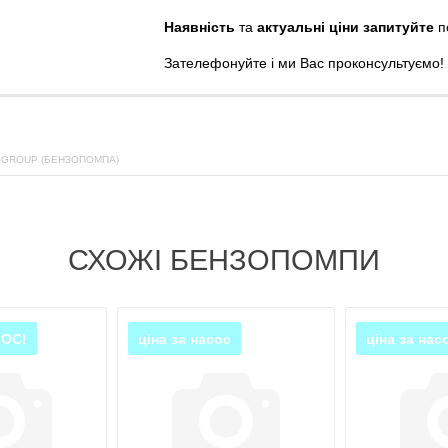
Наявність
та
актуальні ціни запитуйте
п
Зателефонуйте
і
ми
Вас
проконсультуємо
!
 GROUP (БЕНЗОПОМПА)
СХОЖІ БЕНЗОПОМПИ
СОС!
ціна за насос
ціна за нас