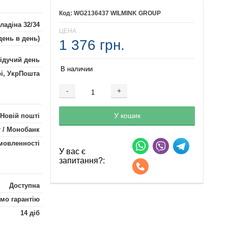
WG2136437 WILMINK GROUP
ладіна 32/34
ЦЕНА
день в день)
1 376 грн.
лідучий день
В наличии
рі, УкрПошта
-
+
Добавляется...
Добавлен
У кошик
 Новій пошті
 / Монобанк
мовленності
У вас є
запитання?:
Доступна
мо гарантію
14 діб