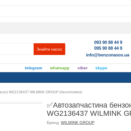
093 90 88 44 9
095 90 88 44 9
Знайти насос
info@benzonasos.ua
telegram
whatsapp
viber
skype
насос) WG2136437 WILMINK GROUP (бензопомпа)
✅Автозапчастина бензон
WG2136437 WILMINK GR
Бренд
WILMINK GROUP