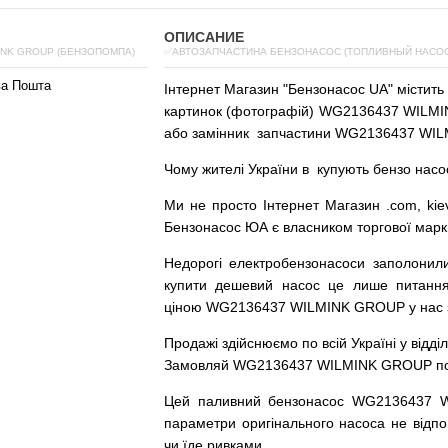
ОПИСАНИЕ
INK GROUP (БЕНЗОПОМПА)
✅АВТОЗАПЧАСТИНА БЕНЗОНАСОС (ТОПЛИВНЫЙ НАСОС)
ва Пошта
Інтернет
Магазин
"
Бензонасос
UA
"
містить
картинок
(
фотографій
)
WG2136437 WILMIN
або
замінник
запчастини WG2136437 WIL
Чому
жителі
України
в
купують
бензо насо
Ми
не просто
Інтернет
Магазин
.com
,
kie
Бензонасос
ЮА
є
власником
торгової
марк
Недорогі
електробензонасоси
заполонил
купити
дешевий
насос
це
лише
питанн
ціною
WG2136437 WILMINK GROUP у нас з г
Продажі
здійснюємо
по
всій
Україні
у відді
Замовляй
WG2136437 WILMINK GROUP по до
Цей
паливний
бензонасос
WG2136437 
параметри
оригінального
насоса не
відпо
чи
їде
ривками
.