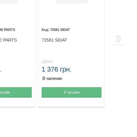
WE PARTS
72581 SIDAT
E PARTS
72581 SIDAT
ЦЕНА:
.
1 376 грн.
В наличии
зине
кошик
Товар в корзине
У кошик
Товар в ко