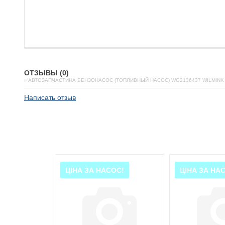
ОТЗЫВЫ (0)
✅АВТОЗАПЧАСТИНА БЕНЗОНАСОС (ТОПЛИВНЫЙ НАСОС) WG2136437 WILMINK
Написать отзыв
ОС!
ЦІНА ЗА НАСОС!
ЦІНА ЗА НА