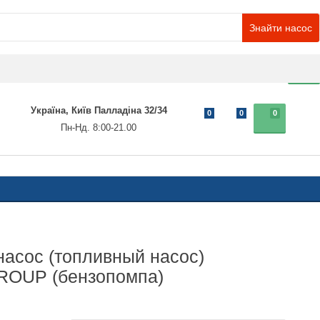
Знайти насос
0
Україна, Київ Палладіна 32/34
0
0
0
Пн-Нд. 8:00-21.00
асос (топливный насос)
OUP (бензопомпа)