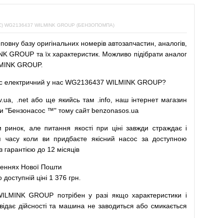
 WG2136437 WILMINK GROUP (БЕНЗОПОМПА)
повну
базу
оригінальних
номерів автозапчастин
,
аналогів
,
K GROUP та їх характеристик.
Можливо
підібрати
аналог
MINK GROUP.
с
електричний
у
нас
WG2136437 WILMINK GROUP?
v.ua
,
.net
або
ще
якийсь
там
.info
,
наш
інтернет
магазин
и
"
Бензонасос
™
"
тому
сайт
benzonasos.ua
и
ринок
,
але
питання
якості
при
ціні
завжди
страждає
і
я
часу
коли
ви
придбаєте
якісний
насос
за доступною
арантією до 12 місяців
леннях
Нової
Пошти
ступній ціні 1 376 грн.
WILMINK GROUP
потрібен
у разі
якщо
характеристики
і
відає дійсності та
машина
не заводиться
або
смикається