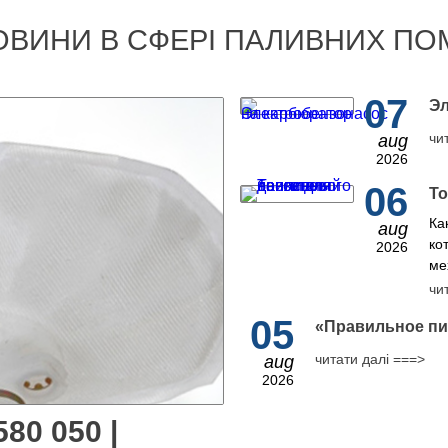
ОВИНИ В СФЕРІ ПАЛИВНИХ ПО
07
Эл
чи
aug
2026
06
То
Ка
aug
ко
2026
ме
чи
05
​«Правильное пи
читати далі ===>
aug
2026
80 050 |