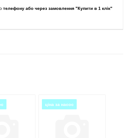
о
телефону або через замовлення "Купити в 1 клік"
ос
ціна за насос