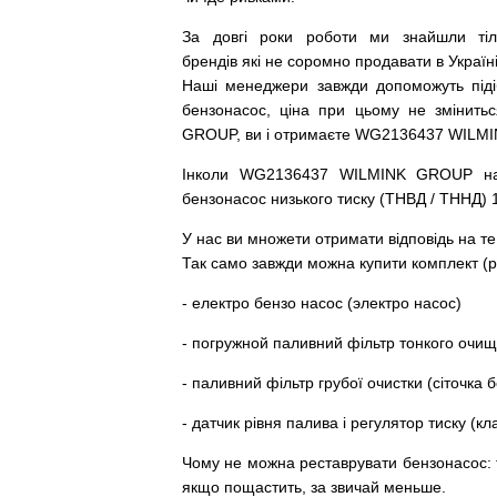
За
довгі
роки
роботи
ми
знайшли
ті
брендів
які
не соромно
продавати
в
Україні
Наші
менеджери
завжди
допоможуть
під
бензонасос
,
ціна
при
цьому
не змінитьс
GROUP, ви і отримаєте WG2136437 WILM
Інколи WG2136437 WILMINK GROUP
н
бензонасос
низького
тиску
(
ТНВД
/
ТННД
)
У
нас
ви
множети
отримати
відповідь
на
те
Так
само
завжди
можна
купити
комплект
(
р
-
електро
бензо
насос (электро насос)
-
погружной
паливний
фільтр
тонкого очи
-
паливний
фільтр
грубої
очистки
(
сіточка
б
-
датчик
рівня
палива
і
регулятор
тиску
(
кл
Чому
не можна
реставрувати
бензонасос
:
якщо пощастить, за звичай меньше.