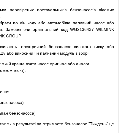
льки
перевірених
постачальників
бензонасосів відомих
.
ібрати
по
він коду
або
автомобілю
паливний
насос
або
я
.
Замовляючи
оригінальний
код
WG2136437 WILMINK
INK GROUP.
азивають
:
електричний
бензонасос
високого
тиску
або
12v
або
виносний
чи
паливний
модуль
в
зборі
.
: який
краще
взяти
насос
оригінал
або
аналог
емкомплект
)
:
щення
ензонасоса
)
апан
бензонасоса
)
так
як
в
результаті
ви
отримаєте
бензонасос
"
Тиждень" це