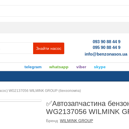
093 90 88 44 9
095 90 88 44 9
Знайти насос
info@benzonasos.ua
telegram
whatsapp
viber
skype
насос) WG2137056 WILMINK GROUP (бензопомпа)
✅Автозапчастина бензон
WG2137056 WILMINK GR
Бренд
WILMINK GROUP