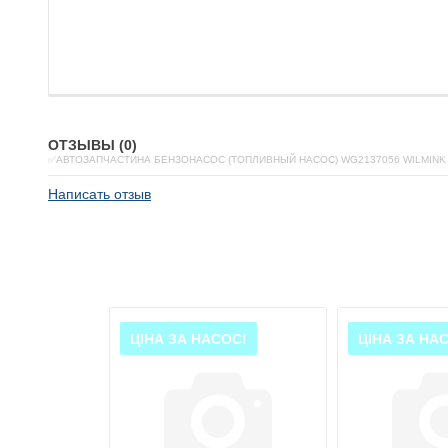
ОТЗЫВЫ (0)
✅АВТОЗАПЧАСТИНА БЕНЗОНАСОС (ТОПЛИВНЫЙ НАСОС) WG2137056 WILMINK
Написать отзыв
ОС!
ЦІНА ЗА НАСОС!
ЦІНА ЗА НА