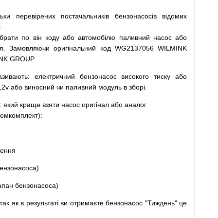
льки
перевірених
постачальників
бензонасосів відомих
.
ібрати
по
він коду
або
автомобілю
паливний
насос
або
я
.
Замовляючи
оригінальний
код
WG2137056 WILMINK
INK GROUP.
азивають
:
електричний
бензонасос
високого
тиску
або
12v
або
виносний
чи
паливний
модуль
в
зборі
.
: який
краще
взяти
насос
оригінал
або
аналог
емкомплект
)
:
щення
ензонасоса
)
апан
бензонасоса
)
так
як
в
результаті
ви
отримаєте
бензонасос
"
Тиждень" це