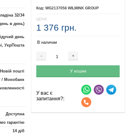
WG2137056 WILMINK GROUP
ладіна 32/34
ЦЕНА
день в день)
1 376 грн.
лідучий день
В наличии
рі, УкрПошта
-
+
Добавляется...
Добавлен
У кошик
 Новій пошті
 / Монобанк
мовленності
У вас є
запитання?:
Доступна
мо гарантію
14 діб