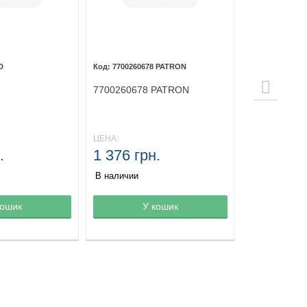
D
7700260678 PATRON
7700260678 PATRON
ЦЕНА:
.
1 376 грн.
В наличии
зине
кошик
Товар в корзине
У кошик
Товар в ко