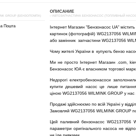
ОПИСАНИЕ
INK GROUP (БЕНЗОПОМПА)
✅АВТОЗАПЧАСТИНА БЕНЗОНАСОС (ТОПЛИВНЫЙ НАСОС)
ва Пошта
Інтернет
Магазин
"
Бензонасос
UA
"
містить
картинок
(
фотографій
)
WG2137056 WILMIN
або
замінник
запчастини WG2137056 WIL
Чому
жителі
України
в
купують
бензо насо
Ми
не просто
Інтернет
Магазин
.com
,
kie
Бензонасос
ЮА
є
власником
торгової
марк
Недорогі
електробензонасоси
заполонил
купити
дешевий
насос
це
лише
питанн
ціною
WG2137056 WILMINK GROUP у нас з г
Продажі
здійснюємо
по
всій
Україні
у відді
Замовляй
WG2137056 WILMINK GROUP по до
Цей
паливний
бензонасос
WG2137056 
параметри
оригінального
насоса не
відпо
чи
їде
ривками
.