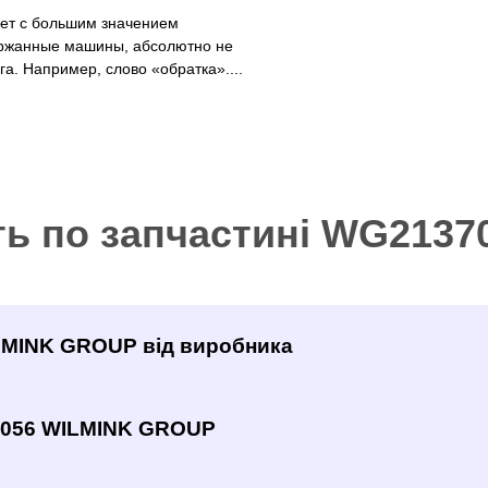
рет с большим значением
ржанные машины, абсолютно не
а. Например, слово «обратка»....
ть по запчастині WG213
ILMINK GROUP від виробника
7056 WILMINK GROUP