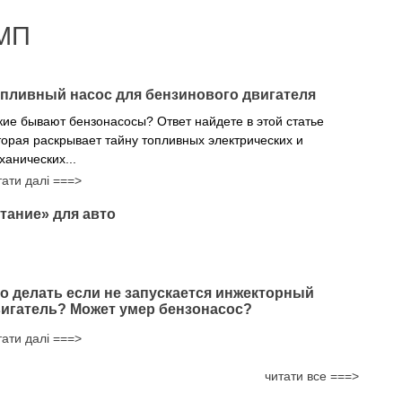
МП
пливный насос для бензинового двигателя
кие бывают бензонасосы? Ответ найдете в этой статье
торая раскрывает тайну топливных электрических и
ханических...
тати далі ===>
тание» для авто
о делать если не запускается инжекторный
игатель? Может умер бензонасос?
тати далі ===>
читати все ===>