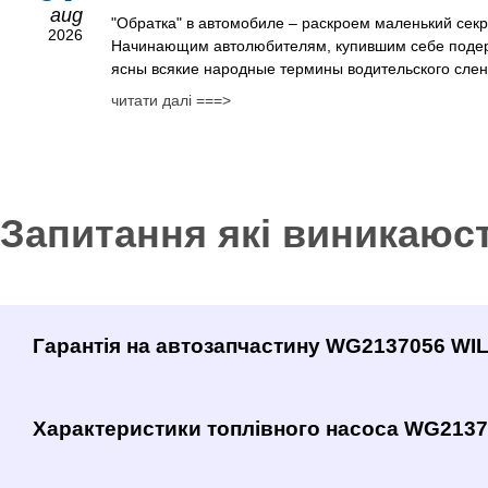
aug
"Обратка" в автомобиле – раскроем маленький сек
2026
Начинающим автолюбителям, купившим себе поде
ясны всякие народные термины водительского сленг
читати далі ===>
Запитання які виникаюс
Гарантія на автозапчастину WG2137056 W
Характеристики топлівного насоса WG213