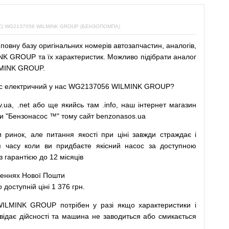
 WG2137056 WILMINK GROUP (БЕНЗОПОМПА)
повну
базу
оригінальних
номерів автозапчастин
,
аналогів
,
K GROUP та їх характеристик.
Можливо
підібрати
аналог
MINK GROUP.
с
електричний
у
нас
WG2137056 WILMINK GROUP?
v.ua
,
.net
або
ще
якийсь
там
.info
,
наш
інтернет
магазин
и
"
Бензонасос
™
"
тому
сайт
benzonasos.ua
и
ринок
,
але
питання
якості
при
ціні
завжди
страждає
і
я
часу
коли
ви
придбаєте
якісний
насос
за доступною
арантією до 12 місяців
леннях
Нової
Пошти
ступній ціні 1 376 грн.
WILMINK GROUP
потрібен
у разі
якщо
характеристики
і
відає дійсності та
машина
не заводиться
або
смикається