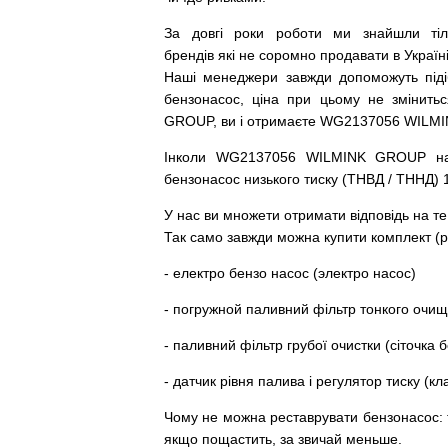
За
довгі
роки
роботи
ми
знайшли
ті
брендів
які
не соромно
продавати
в
Україні
Наші
менеджери
завжди
допоможуть
під
бензонасос
,
ціна
при
цьому
не змінитьс
GROUP, ви і отримаєте WG2137056 WILM
Інколи WG2137056 WILMINK GROUP
н
бензонасос
низького
тиску
(
ТНВД
/
ТННД
)
У
нас
ви
множети
отримати
відповідь
на
те
Так
само
завжди
можна
купити
комплект
(
р
-
електро
бензо
насос (электро насос)
-
погружной
паливний
фільтр
тонкого очи
-
паливний
фільтр
грубої
очистки
(
сіточка
б
-
датчик
рівня
палива
і
регулятор
тиску
(
кл
Чому
не можна
реставрувати
бензонасос
:
якщо пощастить, за звичай меньше.