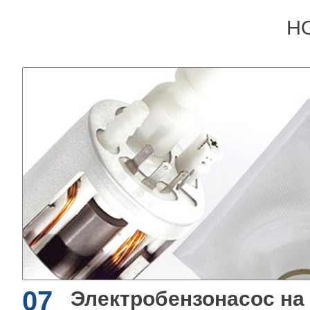
Н
07
Электробензонасос на