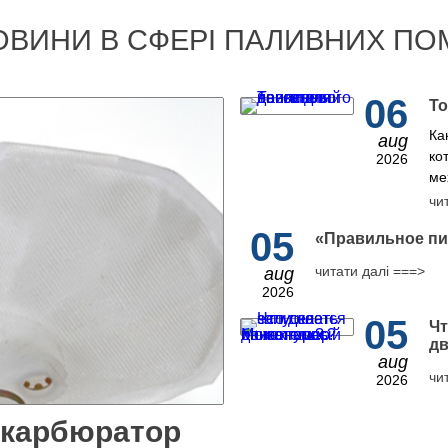
ОВИНИ В СФЕРІ ПАЛИВНИХ ПО
06
То
Ка
aug
ко
2026
ме
чи
05
​«Правильное пи
читати далі ===>
aug
2026
05
Чт
дв
aug
чи
2026
 карбюратор