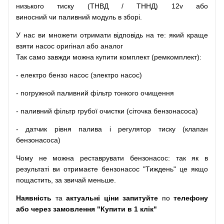
низького
тиску
(
ТНВД
/
ТННД
)
12v
або
виносний
чи
паливний
модуль
в
зборі
.
У
нас
ви
множети
отримати
відповідь
на
те
: який
краще
взяти
насос
оригінал
або
аналог
Так
само
завжди
можна
купити
комплект
(
ремкомплект
)
:
-
електро
бензо
насос (электро насос)
-
погружной
паливний
фільтр
тонкого очищення
-
паливний
фільтр
грубої
очистки
(
сіточка
бензонасоса
)
-
датчик
рівня
палива
і
регулятор
тиску
(
клапан
бензонасоса
)
Чому
не можна
реставрувати
бензонасос
:
так
як
в
результаті
ви
отримаєте
бензонасос
"
Тиждень" це якщо
пощастить, за звичай меньше.
Наявність
та
актуальні ціни запитуйте
по
телефону
або через замовлення "Купити в 1 клік"