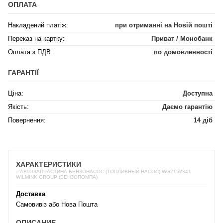
ОПЛАТА
Накладений платіж:
при отриманні на Новій пошті
Переказ на картку:
Приват / Монобанк
Оплата з ПДВ:
по домовленності
ГАРАНТІЇ
Ціна:
Доступна
Якість:
Даємо гарантію
Повернення:
14 діб
ХАРАКТЕРИСТИКИ
✅АВТОЗАПЧАСТИНА БЕНЗОНАСОС (ТОПЛИВНЫЙ НАСОС) WG2152341
WILMINK GROUP (БЕНЗОПОМПА)
Доставка
Самовивіз або Нова Пошта
ОПИСАНИЕ