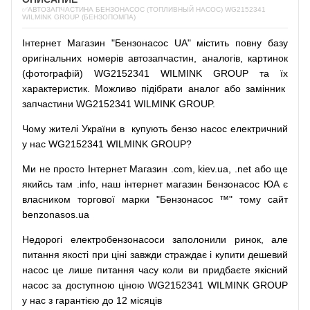
✅АВТОЗАПЧАСТИНА БЕНЗОНАСОС (ТОПЛИВНЫЙ НАСОС) WG2152341
WILMINK GROUP (БЕНЗОПОМПА)
Інтернет
Магазин
"
Бензонасос
UA
"
містить
повну
базу
оригінальних
номерів автозапчастин
,
аналогів
,
картинок
(
фотографій
)
WG2152341 WILMINK GROUP та їх
характеристик.
Можливо
підібрати
аналог
або
замінник
запчастини WG2152341 WILMINK GROUP.
Чому
жителі
України
в
купують
бензо насос
електричний
у
нас
WG2152341 WILMINK GROUP?
Ми
не просто
Інтернет
Магазин
.com
,
kiev.ua
,
.net
або
ще
якийсь
там
.info
,
наш
інтернет
магазин
Бензонасос
ЮА
є
власником
торгової
марки
"
Бензонасос
™
"
тому
сайт
benzonasos.ua
Недорогі
електробензонасоси
заполонили
ринок
,
але
питання
якості
при
ціні
завжди
страждає
і
купити
дешевий
насос
це
лише
питання
часу
коли
ви
придбаєте
якісний
насос
за доступною
ціною
WG2152341 WILMINK GROUP
у нас з гарантією до 12 місяців