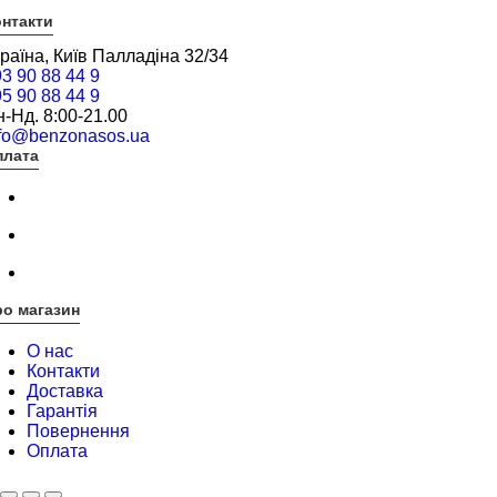
нтакти
раїна, Київ Палладіна 32/34
3 90 88 44 9
5 90 88 44 9
-Нд. 8:00-21.00
nfo@benzonasos.ua
плата
о магазин
О нас
Контакти
Доставка
Гарантія
Повернення
Оплата