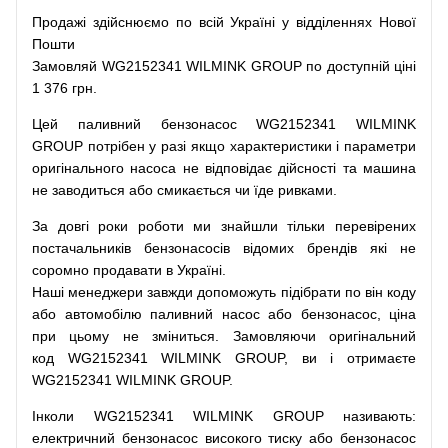
Продажі
здійснюємо
по
всій
Україні
у відділеннях
Нової
Пошти
Замовляй
WG2152341 WILMINK GROUP по доступній ціні
1 376 грн.
Цей
паливний
бензонасос
WG2152341 WILMINK
GROUP
потрібен
у разі
якщо
характеристики
і
параметри
оригінального
насоса не
відповідає дійсності та
машина
не заводиться
або
смикається чи
їде
ривками
.
За
довгі
роки
роботи
ми
знайшли
тільки
перевірених
постачальників
бензонасосів відомих брендів
які
не
соромно
продавати
в
Україні.
Наші
менеджери
завжди
допоможуть
підібрати
по
він коду
або
автомобілю
паливний
насос
або
бензонасос
,
ціна
при
цьому
не зміниться
.
Замовляючи
оригінальний
код
WG2152341 WILMINK GROUP, ви і отримаєте
WG2152341 WILMINK GROUP.
Інколи WG2152341 WILMINK GROUP
називають
:
електричний
бензонасос
високого
тиску
або
бензонасос