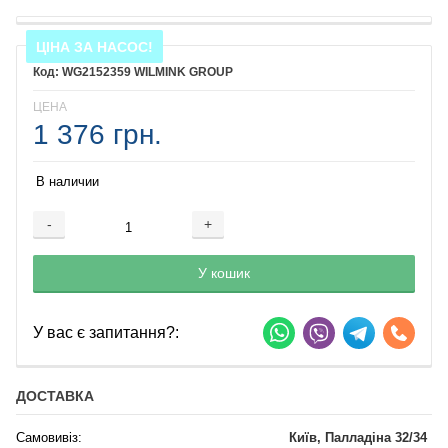
ЦІНА ЗА НАСОС!
WG2152359 WILMINK GROUP
ЦЕНА
1 376 грн.
В наличии
-
+
Добавляется...
Добавлен
У кошик
У вас є запитання?:
ДОСТАВКА
Самовивіз:
Київ, Палладіна 32/34