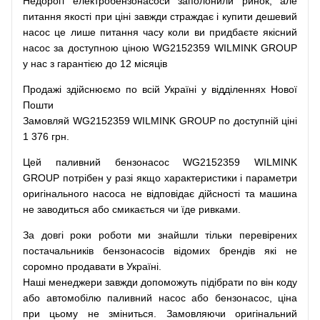
Недорогі
електробензонасоси
заполонили
ринок
,
але
питання
якості
при
ціні
завжди
страждає
і
купити
дешевий
насос
це
лише
питання
часу
коли
ви
придбаєте
якісний
насос
за доступною
ціною
WG2152359 WILMINK GROUP
у нас з гарантією до 12 місяців
Продажі
здійснюємо
по
всій
Україні
у відділеннях
Нової
Пошти
Замовляй
WG2152359 WILMINK GROUP по доступній ціні
1 376 грн.
Цей
паливний
бензонасос
WG2152359 WILMINK
GROUP
потрібен
у разі
якщо
характеристики
і
параметри
оригінального
насоса не
відповідає дійсності та
машина
не заводиться
або
смикається чи
їде
ривками
.
За
довгі
роки
роботи
ми
знайшли
тільки
перевірених
постачальників
бензонасосів відомих брендів
які
не
соромно
продавати
в
Україні.
Наші
менеджери
завжди
допоможуть
підібрати
по
він коду
або
автомобілю
паливний
насос
або
бензонасос
,
ціна
при
цьому
не зміниться
.
Замовляючи
оригінальний