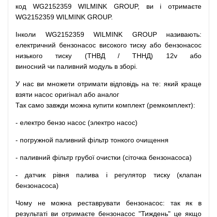
код
WG2152359 WILMINK GROUP, ви і отримаєте
WG2152359 WILMINK GROUP.
Інколи WG2152359 WILMINK GROUP
називають
:
електричний
бензонасос
високого
тиску
або
бензонасос
низького
тиску
(
ТНВД
/
ТННД
)
12v
або
виносний
чи
паливний
модуль
в
зборі
.
У
нас
ви
множети
отримати
відповідь
на
те
: який
краще
взяти
насос
оригінал
або
аналог
Так
само
завжди
можна
купити
комплект
(
ремкомплект
)
:
-
електро
бензо
насос (электро насос)
-
погружной
паливний
фільтр
тонкого очищення
-
паливний
фільтр
грубої
очистки
(
сіточка
бензонасоса
)
-
датчик
рівня
палива
і
регулятор
тиску
(
клапан
бензонасоса
)
Чому
не можна
реставрувати
бензонасос
:
так
як
в
результаті
ви
отримаєте
бензонасос
"
Тиждень" це якщо