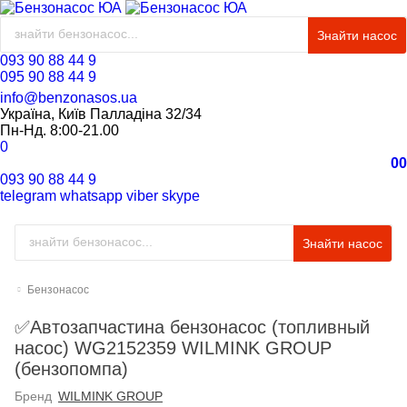
Знайти насос
093 90 88 44 9
095 90 88 44 9
info@benzonasos.ua
Україна, Київ Палладіна 32/34
Пн-Нд. 8:00-21.00
0
0
0
093 90 88 44 9
telegram
whatsapp
viber
skype
Знайти насос
Бензонасос
✅Автозапчастина бензонасос (топливный
насос) WG2152359 WILMINK GROUP
(бензопомпа)
Бренд
WILMINK GROUP