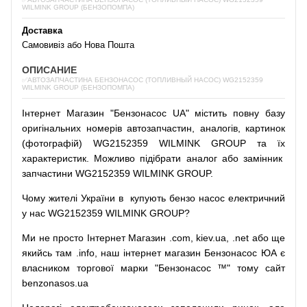
WILMINK GROUP (БЕНЗОПОМПА)
Доставка
Самовивіз або Нова Пошта
ОПИСАНИЕ
✅АВТОЗАПЧАСТИНА БЕНЗОНАСОС (ТОПЛИВНЫЙ НАСОС) WG2152359
WILMINK GROUP (БЕНЗОПОМПА)
Інтернет
Магазин
"
Бензонасос
UA
"
містить
повну
базу
оригінальних
номерів автозапчастин
,
аналогів
,
картинок
(
фотографій
)
WG2152359 WILMINK GROUP та їх
характеристик.
Можливо
підібрати
аналог
або
замінник
запчастини WG2152359 WILMINK GROUP.
Чому
жителі
України
в
купують
бензо насос
електричний
у
нас
WG2152359 WILMINK GROUP?
Ми
не просто
Інтернет
Магазин
.com
,
kiev.ua
,
.net
або
ще
якийсь
там
.info
,
наш
інтернет
магазин
Бензонасос
ЮА
є
власником
торгової
марки
"
Бензонасос
™
"
тому
сайт
benzonasos.ua