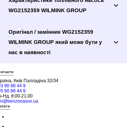
Характеристики топлівного насоса
WG2152359 WILMINK GROUP
Оригінал / замінник WG2152359
WILMINK GROUP який може бути у
нас в наявності
нтакти
раїна, Київ Палладіна 32/34
3 90 88 44 9
5 90 88 44 9
-Нд. 8:00-21.00
nfo@benzonasos.ua
плата