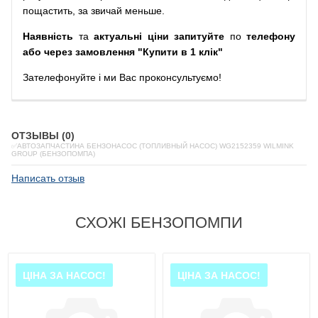
пощастить, за звичай меньше.
Наявність
та
актуальні ціни запитуйте
по
телефону
або через замовлення "Купити в 1 клік"
Зателефонуйте
і
ми
Вас
проконсультуємо
!
ОТЗЫВЫ (0)
✅АВТОЗАПЧАСТИНА БЕНЗОНАСОС (ТОПЛИВНЫЙ НАСОС) WG2152359 WILMINK
GROUP (БЕНЗОПОМПА)
Написать отзыв
СХОЖІ БЕНЗОПОМПИ
ЦІНА ЗА НАСОС!
ЦІНА ЗА НАСОС!