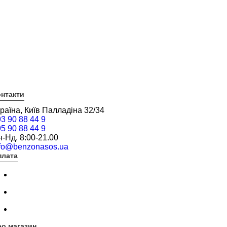
нтакти
раїна, Київ Палладіна 32/34
3 90 88 44 9
5 90 88 44 9
-Нд. 8:00-21.00
nfo@benzonasos.ua
плата
о магазин