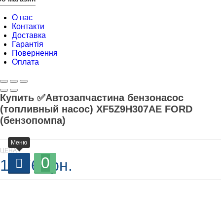
О нас
Контакти
Доставка
Гарантія
Повернення
Оплата
Купить ✅Автозапчастина бензонасос
(топливный насос) XF5Z9H307AE FORD
(бензопомпа)
Меню
ЦЕНА
0
1 376 грн.
В наличии
-
+