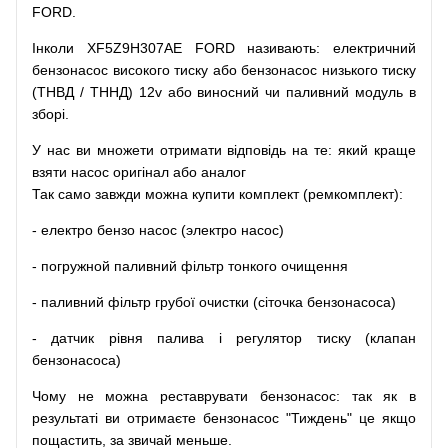
FORD.
Інколи XF5Z9H307AE FORD
називають
:
електричний
бензонасос
високого
тиску
або
бензонасос
низького
тиску
(
ТНВД
/
ТННД
)
12v
або
виносний
чи
паливний
модуль
в
зборі
.
У
нас
ви
множети
отримати
відповідь
на
те
: який
краще
взяти
насос
оригінал
або
аналог
Так
само
завжди
можна
купити
комплект
(
ремкомплект
)
:
-
електро
бензо
насос (электро насос)
-
погружной
паливний
фільтр
тонкого очищення
-
паливний
фільтр
грубої
очистки
(
сіточка
бензонасоса
)
-
датчик
рівня
палива
і
регулятор
тиску
(
клапан
бензонасоса
)
Чому
не можна
реставрувати
бензонасос
:
так
як
в
результаті
ви
отримаєте
бензонасос
"
Тиждень" це якщо
пощастить, за звичай меньше.