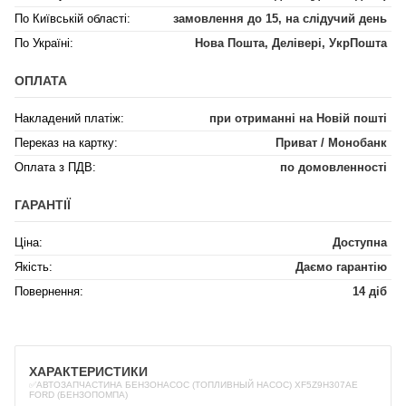
По Київській області:
замовлення до 15, на слідучий день
По Україні:
Нова Пошта, Делівері, УкрПошта
ОПЛАТА
Накладений платіж:
при отриманні на Новій пошті
Переказ на картку:
Приват / Монобанк
Оплата з ПДВ:
по домовленності
ГАРАНТІЇ
Ціна:
Доступна
Якість:
Даємо гарантію
Повернення:
14 діб
ХАРАКТЕРИСТИКИ
✅АВТОЗАПЧАСТИНА БЕНЗОНАСОС (ТОПЛИВНЫЙ НАСОС) XF5Z9H307AE
FORD (БЕНЗОПОМПА)