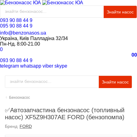
Знайти насос
093 90 88 44 9
095 90 88 44 9
info@benzonasos.ua
Україна, Київ Палладіна 32/34
Пн-Нд. 8:00-21.00
0
0
0
093 90 88 44 9
telegram
whatsapp
viber
skype
Знайти насос
Бензонасос
✅Автозапчастина бензонасос (топливный
насос) XF5Z9H307AE FORD (бензопомпа)
Бренд
FORD