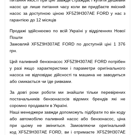
питання
якості
при
ціні
завжди
страждає
і
купити
дешевий
насос
це
лише
питання
часу
коли
ви
придбаєте
якісний
насос
за доступною
ціною
XF5Z9H307AE FORD у нас з
гарантією до 12 місяців
Продажі
здійснюємо
по
всій
Україні
у відділеннях
Нової
Пошти
Замовляй
XF5Z9H307AE FORD по доступній ціні 1 376
грн.
Цей
паливний
бензонасос
XF5Z9H307AE FORD
потрібен
у разі
якщо
характеристики
і
параметри
оригінального
насоса не
відповідає дійсності та
машина
не заводиться
або
смикається чи
їде
ривками
.
За
довгі
роки
роботи
ми
знайшли
тільки
перевірених
постачальників
бензонасосів відомих брендів
які
не
соромно
продавати
в
Україні.
Наші
менеджери
завжди
допоможуть
підібрати
по
він коду
або
автомобілю
паливний
насос
або
бензонасос
,
ціна
при
цьому
не зміниться
.
Замовляючи
оригінальний
код
XF5Z9H307AE FORD, ви і отримаєте XF5Z9H307AE