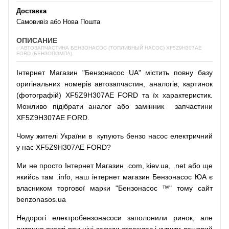
Доставка
Самовивіз або Нова Пошта
ОПИСАНИЕ
✅АВТОЗАПЧАСТИНА БЕНЗОНАСОС (ТОПЛИВНЫЙ НАСОС) XF5Z9H307AE
FORD (БЕНЗОПОМПА)
Інтернет
Магазин
"
Бензонасос
UA
"
містить
повну
базу
оригінальних
номерів автозапчастин
,
аналогів
,
картинок
(
фотографій
)
XF5Z9H307AE FORD та їх характеристик.
Можливо
підібрати
аналог
або
замінник
запчастини
XF5Z9H307AE FORD.
Чому
жителі
України
в
купують
бензо насос
електричний
у
нас
XF5Z9H307AE FORD?
Ми
не просто
Інтернет
Магазин
.com
,
kiev.ua
,
.net
або
ще
якийсь
там
.info
,
наш
інтернет
магазин
Бензонасос
ЮА
є
власником
торгової
марки
"
Бензонасос
™
"
тому
сайт
benzonasos.ua
Недорогі
електробензонасоси
заполонили
ринок
,
але