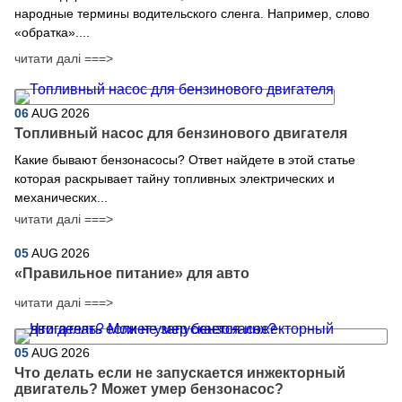
народные термины водительского сленга. Например, слово
«обратка»....
читати далі ===>
06
AUG
2026
Топливный насос для бензинового двигателя
Какие бывают бензонасосы? Ответ найдете в этой статье
которая раскрывает тайну топливных электрических и
механических...
читати далі ===>
05
AUG
2026
​«Правильное питание» для авто
читати далі ===>
05
AUG
2026
Что делать если не запускается инжекторный
двигатель? Может умер бензонасос?