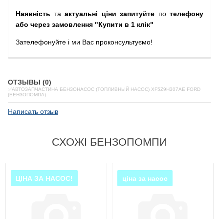
Наявність
та
актуальні ціни запитуйте
по
телефону
або через замовлення "Купити в 1 клік"
Зателефонуйте
і
ми
Вас
проконсультуємо
!
ОТЗЫВЫ (0)
✅АВТОЗАПЧАСТИНА БЕНЗОНАСОС (ТОПЛИВНЫЙ НАСОС) XF5Z9H307AE FORD
(БЕНЗОПОМПА)
Написать отзыв
СХОЖІ БЕНЗОПОМПИ
ЦІНА ЗА НАСОС!
ціна за насос