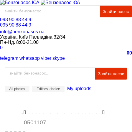
Знайти насос
093 90 88 44 9
095 90 88 44 9
info@benzonasos.ua
Україна, Київ Палладіна 32/34
Пн-Нд. 8:00-21.00
0
0
0
telegram
whatsapp
viber
skype
Знайти насос
My uploads
All photos
Editors’ choice
0501107