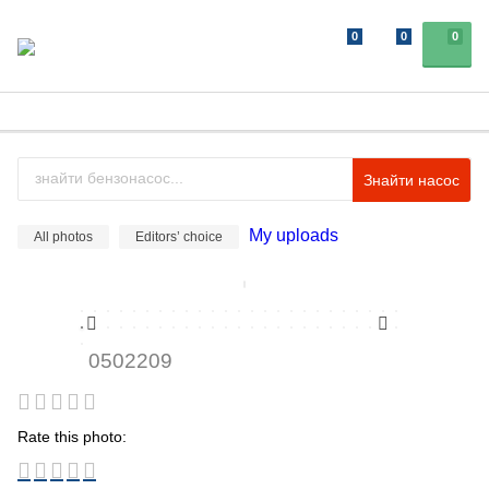
0
0
0
Знайти насос
My uploads
All photos
Editors’ choice
0502209
Rate this photo: