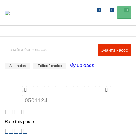
0
0
0
Знайти насос
My uploads
All photos
Editors’ choice
0501124
Rate this photo: