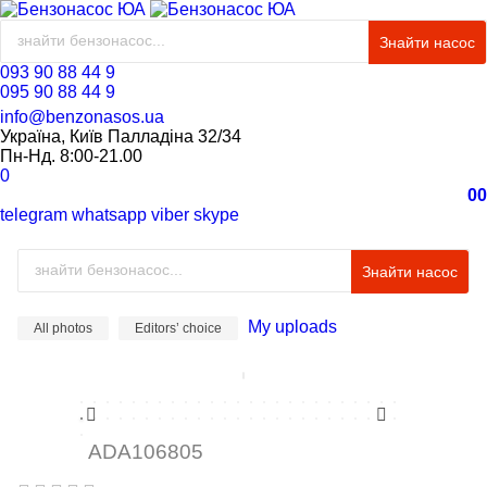
Знайти насос
093 90 88 44 9
095 90 88 44 9
info@benzonasos.ua
Україна, Київ Палладіна 32/34
Пн-Нд. 8:00-21.00
0
0
0
telegram
whatsapp
viber
skype
Знайти насос
My uploads
All photos
Editors’ choice
ADA106805