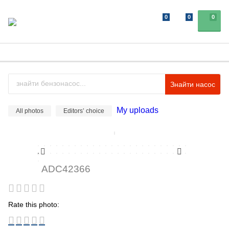
0
0
0
Знайти насос
My uploads
All photos
Editors’ choice
ADC42366
Rate this photo: