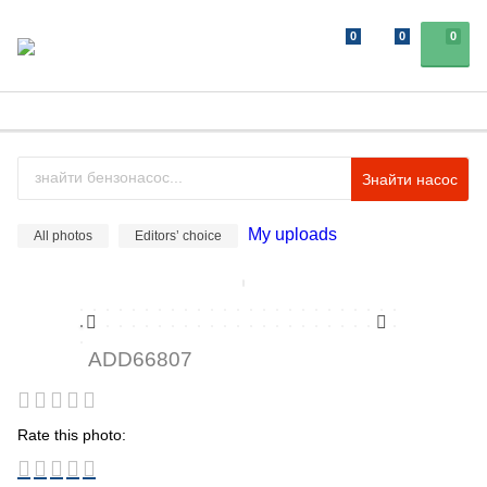
0
0
0
Знайти насос
My uploads
All photos
Editors’ choice
ADD66807
Rate this photo: