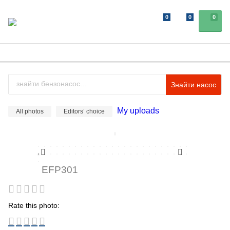
0
0
0
Знайти насос
My uploads
All photos
Editors’ choice
EFP301
Rate this photo: