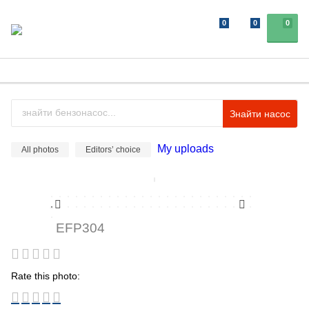
0
0
0
Знайти насос
My uploads
All photos
Editors’ choice
EFP304
Rate this photo: