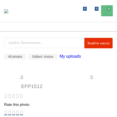
0
0
0
Знайти насос
My uploads
All photos
Editors’ choice
EFP1512
Rate this photo: