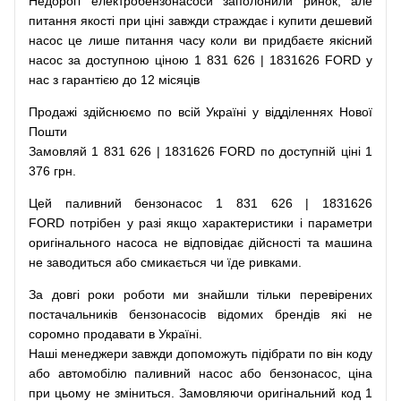
Недорогі
електробензонасоси
заполонили
ринок
,
але
питання
якості
при
ціні
завжди
страждає
і
купити
дешевий
насос
це
лише
питання
часу
коли
ви
придбаєте
якісний
насос
за доступною
ціною
1 831 626 | 1831626 FORD у
нас з гарантією до 12 місяців
Продажі
здійснюємо
по
всій
Україні
у відділеннях
Нової
Пошти
Замовляй
1 831 626 | 1831626 FORD по доступній ціні 1
376 грн.
Цей
паливний
бензонасос
1 831 626 | 1831626
FORD
потрібен
у разі
якщо
характеристики
і
параметри
оригінального
насоса не
відповідає дійсності та
машина
не заводиться
або
смикається чи
їде
ривками
.
За
довгі
роки
роботи
ми
знайшли
тільки
перевірених
постачальників
бензонасосів відомих брендів
які
не
соромно
продавати
в
Україні.
Наші
менеджери
завжди
допоможуть
підібрати
по
він коду
або
автомобілю
паливний
насос
або
бензонасос
,
ціна
при
цьому
не зміниться
.
Замовляючи
оригінальний
код
1