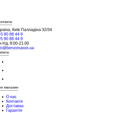
нтакти
раїна, Київ Палладіна 32/34
3 90 88 44 9
5 90 88 44 9
-Нд. 8:00-21.00
nfo@benzonasos.ua
плата
о магазин
О нас
Контакти
Доставка
Гарантія