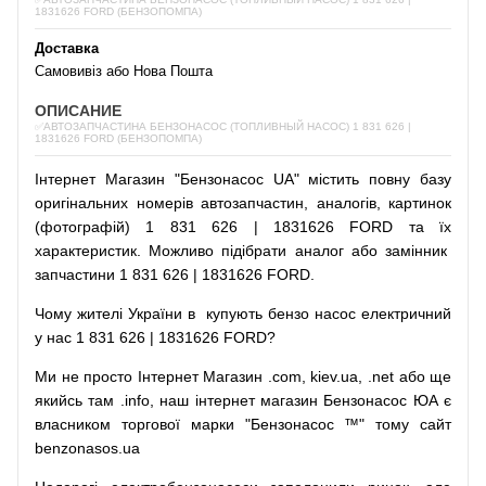
1831626 FORD (БЕНЗОПОМПА)
Доставка
Самовивіз або Нова Пошта
ОПИСАНИЕ
✅АВТОЗАПЧАСТИНА БЕНЗОНАСОС (ТОПЛИВНЫЙ НАСОС) 1 831 626 |
1831626 FORD (БЕНЗОПОМПА)
Інтернет
Магазин
"
Бензонасос
UA
"
містить
повну
базу
оригінальних
номерів автозапчастин
,
аналогів
,
картинок
(
фотографій
)
1 831 626 | 1831626 FORD та їх
характеристик.
Можливо
підібрати
аналог
або
замінник
запчастини 1 831 626 | 1831626 FORD.
Чому
жителі
України
в
купують
бензо насос
електричний
у
нас
1 831 626 | 1831626 FORD?
Ми
не просто
Інтернет
Магазин
.com
,
kiev.ua
,
.net
або
ще
якийсь
там
.info
,
наш
інтернет
магазин
Бензонасос
ЮА
є
власником
торгової
марки
"
Бензонасос
™
"
тому
сайт
benzonasos.ua