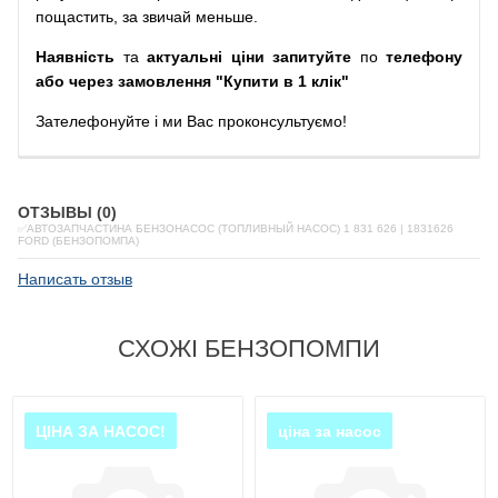
пощастить, за звичай меньше.
Наявність
та
актуальні ціни запитуйте
по
телефону
або через замовлення "Купити в 1 клік"
Зателефонуйте
і
ми
Вас
проконсультуємо
!
ОТЗЫВЫ (0)
✅АВТОЗАПЧАСТИНА БЕНЗОНАСОС (ТОПЛИВНЫЙ НАСОС) 1 831 626 | 1831626
FORD (БЕНЗОПОМПА)
Написать отзыв
СХОЖІ БЕНЗОПОМПИ
ЦІНА ЗА НАСОС!
ціна за насос