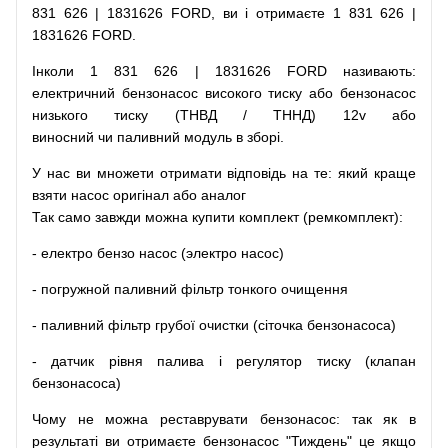
831 626 | 1831626 FORD, ви і отримаєте 1 831 626 |
1831626 FORD.
Інколи 1 831 626 | 1831626 FORD
називають
:
електричний
бензонасос
високого
тиску
або
бензонасос
низького
тиску
(
ТНВД
/
ТННД
)
12v
або
виносний
чи
паливний
модуль
в
зборі
.
У
нас
ви
множети
отримати
відповідь
на
те
: який
краще
взяти
насос
оригінал
або
аналог
Так
само
завжди
можна
купити
комплект
(
ремкомплект
)
:
-
електро
бензо
насос (электро насос)
-
погружной
паливний
фільтр
тонкого очищення
-
паливний
фільтр
грубої
очистки
(
сіточка
бензонасоса
)
-
датчик
рівня
палива
і
регулятор
тиску
(
клапан
бензонасоса
)
Чому
не можна
реставрувати
бензонасос
:
так
як
в
результаті
ви
отримаєте
бензонасос
"
Тиждень" це якщо