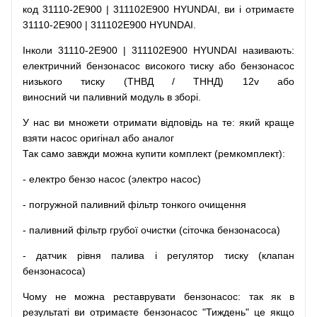
код
31110-2E900 | 311102E900 HYUNDAI, ви і отримаєте
31110-2E900 | 311102E900 HYUNDAI.
Інколи 31110-2E900 | 311102E900 HYUNDAI
називають
:
електричний
бензонасос
високого
тиску
або
бензонасос
низького
тиску
(
ТНВД
/
ТННД
)
12v
або
виносний
чи
паливний
модуль
в
зборі
.
У
нас
ви
множети
отримати
відповідь
на
те
: який
краще
взяти
насос
оригінал
або
аналог
Так
само
завжди
можна
купити
комплект
(
ремкомплект
)
:
-
електро
бензо
насос (электро насос)
-
погружной
паливний
фільтр
тонкого очищення
-
паливний
фільтр
грубої
очистки
(
сіточка
бензонасоса
)
-
датчик
рівня
палива
і
регулятор
тиску
(
клапан
бензонасоса
)
Чому
не можна
реставрувати
бензонасос
:
так
як
в
результаті
ви
отримаєте
бензонасос
"
Тиждень" це якщо