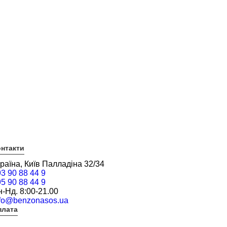
нтакти
раїна, Київ Палладіна 32/34
3 90 88 44 9
5 90 88 44 9
-Нд. 8:00-21.00
nfo@benzonasos.ua
плата