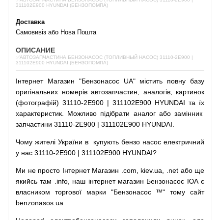
311102E900 HYUNDAI (БЕНЗОПОМПА)
Доставка
Самовивіз або Нова Пошта
ОПИСАНИЕ
✅АВТОЗАПЧАСТИНА БЕНЗОНАСОС (ТОПЛИВНЫЙ НАСОС) 31110-2E900 |
311102E900 HYUNDAI (БЕНЗОПОМПА)
Інтернет
Магазин
"
Бензонасос
UA
"
містить
повну
базу
оригінальних
номерів автозапчастин
,
аналогів
,
картинок
(
фотографій
)
31110-2E900 | 311102E900 HYUNDAI та їх
характеристик.
Можливо
підібрати
аналог
або
замінник
запчастини 31110-2E900 | 311102E900 HYUNDAI.
Чому
жителі
України
в
купують
бензо насос
електричний
у
нас
31110-2E900 | 311102E900 HYUNDAI?
Ми
не просто
Інтернет
Магазин
.com
,
kiev.ua
,
.net
або
ще
якийсь
там
.info
,
наш
інтернет
магазин
Бензонасос
ЮА
є
власником
торгової
марки
"
Бензонасос
™
"
тому
сайт
benzonasos.ua