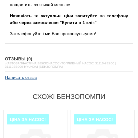
пощастить, за звичай меньше.
Наявність
та
актуальні ціни запитуйте
по
телефону
або через замовлення "Купити в 1 клік"
Зателефонуйте
і
ми
Вас
проконсультуємо
!
ОТЗЫВЫ (0)
✅АВТОЗАПЧАСТИНА БЕНЗОНАСОС (ТОПЛИВНЫЙ НАСОС) 31110-2E900 |
311102E900 HYUNDAI (БЕНЗОПОМПА)
Написать отзыв
СХОЖІ БЕНЗОПОМПИ
ЦІНА ЗА НАСОС!
ЦІНА ЗА НАСОС!