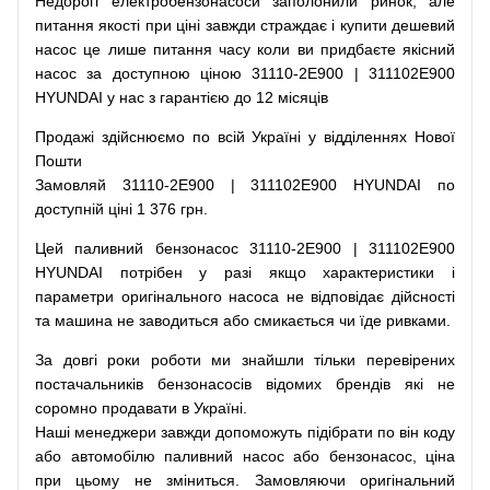
Недорогі
електробензонасоси
заполонили
ринок
,
але
питання
якості
при
ціні
завжди
страждає
і
купити
дешевий
насос
це
лише
питання
часу
коли
ви
придбаєте
якісний
насос
за доступною
ціною
31110-2E900 | 311102E900
HYUNDAI у нас з гарантією до 12 місяців
Продажі
здійснюємо
по
всій
Україні
у відділеннях
Нової
Пошти
Замовляй
31110-2E900 | 311102E900 HYUNDAI по
доступній ціні 1 376 грн.
Цей
паливний
бензонасос
31110-2E900 | 311102E900
HYUNDAI
потрібен
у разі
якщо
характеристики
і
параметри
оригінального
насоса не
відповідає дійсності
та
машина
не заводиться
або
смикається чи
їде
ривками
.
За
довгі
роки
роботи
ми
знайшли
тільки
перевірених
постачальників
бензонасосів відомих брендів
які
не
соромно
продавати
в
Україні.
Наші
менеджери
завжди
допоможуть
підібрати
по
він коду
або
автомобілю
паливний
насос
або
бензонасос
,
ціна
при
цьому
не зміниться
.
Замовляючи
оригінальний