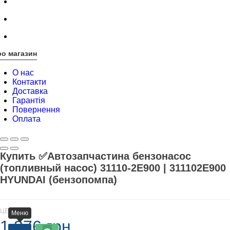
о магазин
О нас
Контакти
Доставка
Гарантія
Повернення
Оплата
Купить ✅Автозапчастина бензонасос
(топливный насос) 31110-2E900 | 311102E900
HYUNDAI (бензопомпа)
ЦЕНА
Меню
1 376 грн.