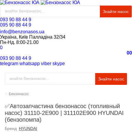
Знайти насос
093 90 88 44 9
095 90 88 44 9
info@benzonasos.ua
Україна, Київ Палладіна 32/34
Пн-Нд. 8:00-21.00
0
0
0
093 90 88 44 9
telegram
whatsapp
viber
skype
Знайти насос
Бензонасос
✅Автозапчастина бензонасос (топливный
насос) 31110-2E900 | 311102E900 HYUNDAI
(бензопомпа)
Бренд
HYUNDAI