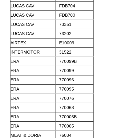
LUCAS CAV
FDB704
LUCAS CAV
FDB700
LUCAS CAV
73351
LUCAS CAV
73202
AIRTEX
E10009
INTERMOTOR
31522
ERA
770099B
ERA
770099
ERA
770096
ERA
770095
ERA
770076
ERA
770068
ERA
770005B
ERA
770005
MEAT & DORIA
76034