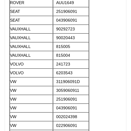
ROVER
AUU1649
SEAT
251906091
SEAT
043906091
VAUXHALL
90292723
VAUXHALL
90020443
VAUXHALL
815005
VAUXHALL
815004
VOLVO
241723
VOLVO
6203543
VW
311906091D
VW
3059060911
VW
251906091
VW
043906091
VW
002024398
VW
022906091