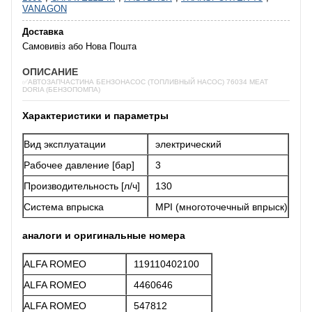
VANAGON
Доставка
Самовивіз або Нова Пошта
ОПИСАНИЕ
✅АВТОЗАПЧАСТИНА БЕНЗОНАСОС (ТОПЛИВНЫЙ НАСОС) 76034 MEAT
DORIA (БЕНЗОПОМПА)
Характеристики и параметры
Вид эксплуатации
электрический
Рабочее давление [бар]
3
Производительность [л/ч]
130
Система впрыска
MPI (многоточечный впрыск)
аналоги и оригинальные номера
ALFA ROMEO
119110402100
ALFA ROMEO
4460646
ALFA ROMEO
547812