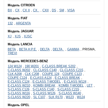
Модель CITROEN
BX
,
CX
,
CX II
,
CX
,
CXII
,
DS
,
SM
,
VISA
Модель FIAT
132
,
ARGENTA
Модель JAGUAR
XJ
,
XJS
,
XJSC
Модель LANCIA
BETA
,
BETA H.P.E.
,
DELTA
,
DELTA
,
GAMMA
, PRISMA,
TREVI
Модель MERCEDES-BENZ
124 W124
,
190 W201
,
C-CLASS BREAK S202
,
C-CLASS W202
,
CL-CLASS C140
,
CL-CLASS C215
,
CLK A208
,
CLK C208
,
COUPE 124
,
COUPE C123
,
COUPE C124
,
E-CLASS A124
,
E-CLASS BREAK
,
E-CLASS C124
,
E-CLASS T-MODEL
,
E-CLASS W124
,
E-CLASS W210
,
KOMBI BREAK
,
KOMBI T-MODEL
,
LET
,
S-CLASS C126
,
S-CLASS C140
,
S-CLASS C215
,
S-CLASS W116
,
S-CLASS W126
,
S-CLASS W140
,
S-CLASS W220
,
SL C107
,
SLK R170
,
W123
,
W124
Модель OPEL