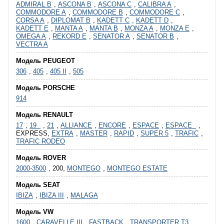
ADMIRAL B
,
ASCONA B
,
ASCONA C
,
CALIBRA A
,
COMMODORE A
,
COMMODORE B
,
COMMODORE C
,
CORSA A
,
DIPLOMAT B
,
KADETT C
,
KADETT D
,
KADETT E
,
MANTA A
,
MANTA B
,
MONZA A
,
MONZA E
,
OMEGA A
,
REKORD E
,
SENATOR A
,
SENATOR B
,
VECTRA A
Модель PEUGEOT
306
,
405
,
405 II
,
505
Модель PORSCHE
914
Модель RENAULT
17
,
19
,
21
,
ALLIANCE
,
ENCORE
,
ESPACE
,
ESPACE
,
EXPRESS,
EXTRA
,
MASTER
,
RAPID
,
SUPER 5
,
TRAFIC
,
TRAFIC RODEO
Модель ROVER
2000-3500
, 200,
MONTEGO
,
MONTEGO ESTATE
Модель SEAT
IBIZA
,
IBIZA III
,
MALAGA
Модель VW
1600
,
CARAVELLE III
,
FASTBACK
,
TRANSPORTER T3
,