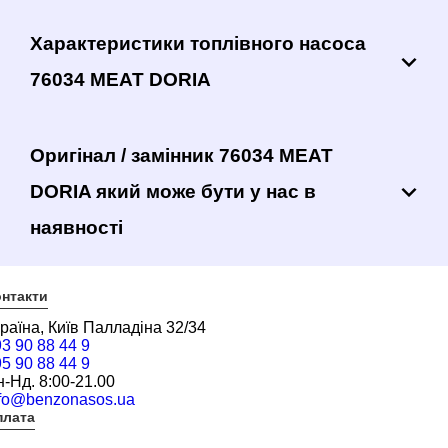
Характеристики топлівного насоса
76034 MEAT DORIA
Оригінал / замінник 76034 MEAT
DORIA який може бути у нас в
наявності
нтакти
раїна, Київ Палладіна 32/34
3 90 88 44 9
5 90 88 44 9
-Нд. 8:00-21.00
nfo@benzonasos.ua
плата