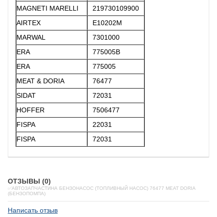
MAGNETI MARELLI
219730109900
AIRTEX
E10202M
MARWAL
7301000
ERA
775005B
ERA
775005
MEAT & DORIA
76477
SIDAT
72031
HOFFER
7506477
FISPA
22031
FISPA
72031
ОТЗЫВЫ (0)
✅АВТОЗАПЧАСТИНА БЕНЗОНАСОС (ТОПЛИВНЫЙ НАСОС) 76477 MEAT DORIA
(БЕНЗОПОМПА)
Написать отзыв