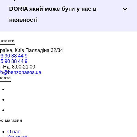
DORIA який може бути у нас в
наявності
нтакти
раїна, Київ Палладіна 32/34
3 90 88 44 9
5 90 88 44 9
-Нд. 8:00-21.00
nfo@benzonasos.ua
плата
о магазин
О нас