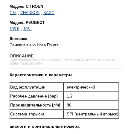
Модель CITROEN
C15
,
CHANSON
,
SAXO
Модель PEUGEOT
106 II
,
106
Доставка
Самовивіз або Нова Пошта
ОПИСАНИЕ
✅АВТОЗАПЧАСТИНА БЕНЗОНАСОС (ТОПЛИВНЫЙ НАСОС) 76477 MEAT
DORIA (БЕНЗОПОМПА)
Характеристики и параметры
Вид эксплуатации
электрический
Рабочее давление [бар]
1,2
Производительность [л/ч]
80
Система впрыска
SPI (центральный впрыск)
аналоги и оригинальные номера