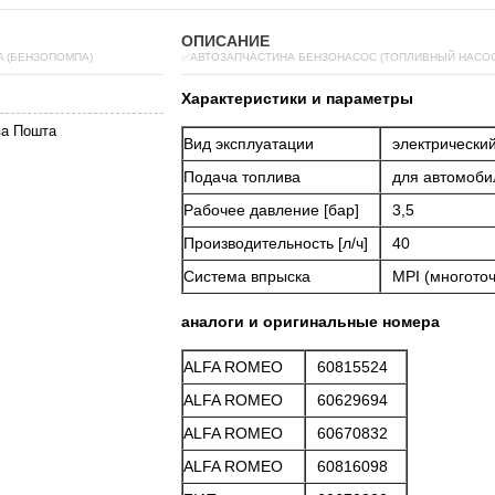
ОПИСАНИЕ
A (БЕНЗОПОМПА)
✅АВТОЗАПЧАСТИНА БЕНЗОНАСОС (ТОПЛИВНЫЙ НАСОС)
Характеристики и параметры
ва Пошта
Вид эксплуатации
электрически
Подача топлива
для автомоби
Рабочее давление [бар]
3,5
Производительность [л/ч]
40
Система впрыска
MPI (многото
аналоги и оригинальные номера
ALFA ROMEO
60815524
ALFA ROMEO
60629694
ALFA ROMEO
60670832
ALFA ROMEO
60816098