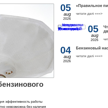
05
​«Правильное пи
читати далі ===>
aug
2026
05
Чт
дв
aug
чи
2026
04
Бензиновый нас
читати далі ===>
aug
2026
бензинового
дня эффективность работы
тно невозможна без наличия