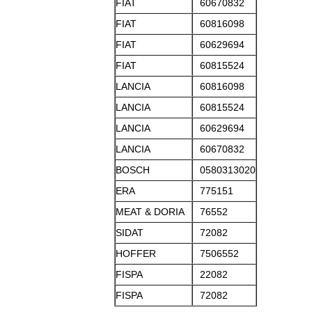
FIAT
60670832
FIAT
60816098
FIAT
60629694
FIAT
60815524
LANCIA
60816098
LANCIA
60815524
LANCIA
60629694
LANCIA
60670832
BOSCH
0580313020
ERA
775151
MEAT & DORIA
76552
SIDAT
72082
HOFFER
7506552
FISPA
22082
FISPA
72082