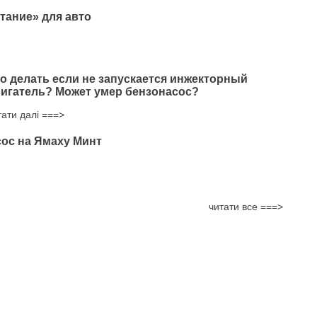
тание» для авто
о делать если не запускается инжекторный
игатель? Может умер бензонасос?
тати далі ===>
ос на Ямаху Минт
читати все ===>