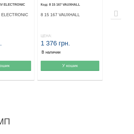
SV ELECTRONIC
8 15 167 VAUXHALL
V ELECTRONIC
8 15 167 VAUXHALL
ЦЕНА:
.
1 376 грн.
В наличии
зине
кошик
Товар в корзине
У кошик
Товар в ко
МП