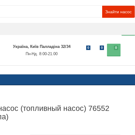
Знайти насос
0
Україна, Київ Палладіна 32/34
0
0
0
Пн-Нд. 8:00-21.00
асос (топливный насос) 76552
па)