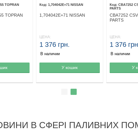
8055 TOPRAN
1,704042E+71 NISSAN
CBA7252 C
PARTS
055 TOPRAN
1,704042E+71 NISSAN
CBA7252 CS
PARTS
ЦЕНА:
ЦЕНА:
1 376 грн.
1 376 грн
В наличии
В наличии
ине
ошик
Товар в корзине
У кошик
Товар в кор
У 
ОВИНИ В СФЕРІ ПАЛИВНИХ ПО