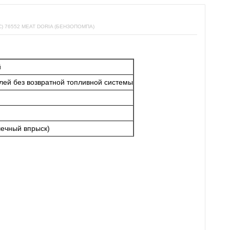
 76552 MEAT DORIA (БЕНЗОПОМПА)
й
лей без возвратной топливной системы
чечный впрыск)