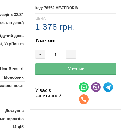
76552 MEAT DORIA
ладіна 32/34
ЦЕНА
день в день)
1 376 грн.
лідучий день
В наличии
рі, УкрПошта
-
+
Добавляется...
Добавлен
У кошик
 Новій пошті
 / Монобанк
мовленності
У вас є
запитання?:
Доступна
мо гарантію
14 діб