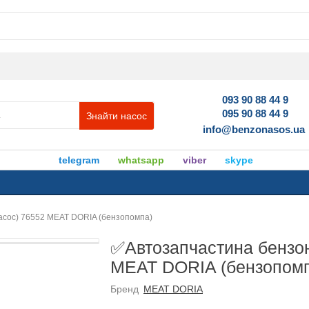
093 90 88 44 9
095 90 88 44 9
Знайти насос
info@benzonasos.ua
telegram
whatsapp
viber
skype
асос) 76552 MEAT DORIA (бензопомпа)
✅Автозапчастина бензон
MEAT DORIA (бензопом
Бренд
MEAT DORIA