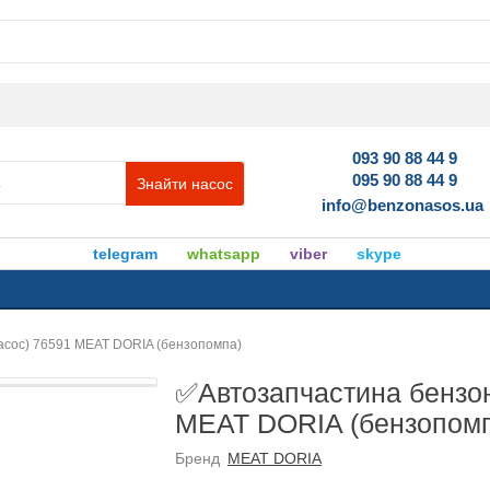
093 90 88 44 9
095 90 88 44 9
Знайти насос
info@benzonasos.ua
telegram
whatsapp
viber
skype
асос) 76591 MEAT DORIA (бензопомпа)
✅Автозапчастина бензон
MEAT DORIA (бензопом
Бренд
MEAT DORIA