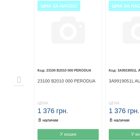
ОС!
ЦІНА ЗА НАСОС!
ЦІНА ЗА НА
DEN
23100 B2010 000 PERODUA
3A9919051L 
DEN
23100 B2010 000 PERODUA
3A9919051L A
ЦЕНА:
ЦЕНА:
1 376 грн.
1 376 грн.
В наличии
В наличии
не
шик
Товар в корзине
У кошик
Товар в корз
У к