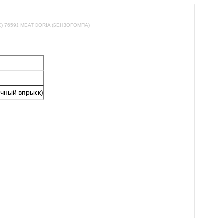
 76591 MEAT DORIA (БЕНЗОПОМПА)
ечный впрыск)