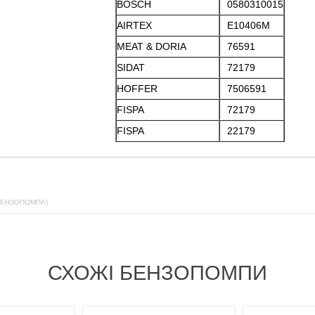
BOSCH
0580310015
AIRTEX
E10406M
MEAT & DORIA
76591
SIDAT
72179
HOFFER
7506591
FISPA
72179
FISPA
22179
БЕНЗОПОМПА)
СХОЖІ БЕНЗОПОМПИ