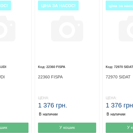
СОС!
ЦІНА ЗА НАСОС!
ціна за нас
AUDI
22360 FISPA
72970 SIDA
UDI
22360 FISPA
72970 SIDAT
ЦЕНА:
ЦЕНА:
1 376 грн.
1 376 грн
В наличии
В наличии
ине
ошик
Товар в корзине
У кошик
Товар в кор
У 