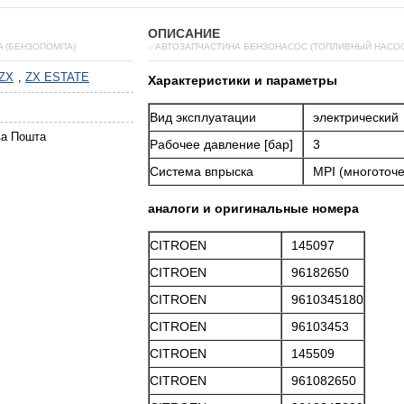
ОПИСАНИЕ
A (БЕНЗОПОМПА)
✅АВТОЗАПЧАСТИНА БЕНЗОНАСОС (ТОПЛИВНЫЙ НАСОС)
ZX
,
ZX ESTATE
Характеристики и параметры
Вид эксплуатации
электрический
ва Пошта
Рабочее давление [бар]
3
Система впрыска
MPI (многоточ
аналоги и оригинальные номера
CITROEN
145097
CITROEN
96182650
CITROEN
9610345180
CITROEN
96103453
CITROEN
145509
CITROEN
961082650