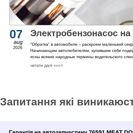
07
Электробензонасос на
aug
"Обратка" в автомобиле – раскроем маленький сек
2026
Начинающим автолюбителям, купившим себе поде
ясны всякие народные термины водительского сленг
читати далі ===>
Запитання які виникаюс
Гарантія на автозапчастину 76591 MEAT DO