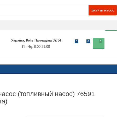
Знайти насос
0
Україна, Київ Палладіна 32/34
0
0
0
Пн-Нд. 8:00-21.00
асос (топливный насос) 76591
па)