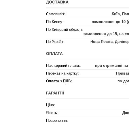
ДОСТАВКА
Самовивіз:
Київ, Пал
По Києву:
замовлення до 10 (
По Київській області:
замовлення до 15, на с
По Україні:
Нова Пошта, Деліве
ОПЛАТА
Накладений платіж:
при отриманні на
Переказ на картку:
Приват
Оплата з ПДВ:
по до
ГАРАНТІЇ
Ціна:
Якість:
Дає
Повернення: