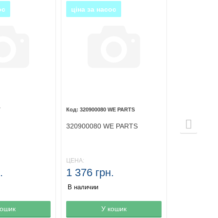
ос
ціна за насос
T
320900080 WE PARTS
320900080 WE PARTS
ЦЕНА:
.
1 376 грн.
В наличии
зине
кошик
Товар в корзине
У кошик
Товар в ко