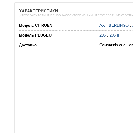
ХАРАКТЕРИСТИКИ
✅АВТОЗАПЧАСТИНА БЕНЗОНАСОС (ТОПЛИВНЫЙ НАСОС) 76591 MEAT DORI
Модель CITROEN
AX
,
BERLINGO
,
Модель PEUGEOT
205
,
205 II
Доставка
Самовивіз або Но