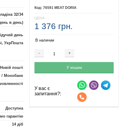
76591 MEAT DORIA
ладіна 32/34
ЦЕНА
день в день)
1 376 грн.
лідучий день
В наличии
рі, УкрПошта
-
+
Добавляется...
Добавлен
У кошик
 Новій пошті
 / Монобанк
мовленності
У вас є
запитання?:
Доступна
мо гарантію
14 діб