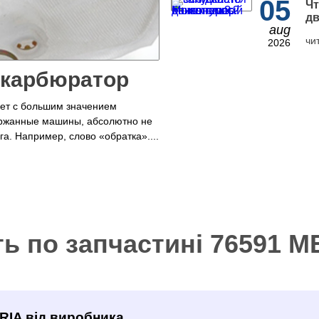
05
Чт
дв
aug
чи
2026
 карбюратор
рет с большим значением
ржанные машины, абсолютно не
а. Например, слово «обратка»....
ть по запчастині 76591 
RIA від виробника