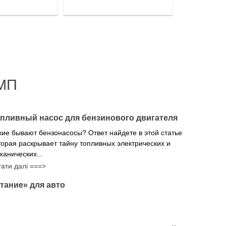
МП
пливный насос для бензинового двигателя
кие бывают бензонасосы? Ответ найдете в этой статье
торая раскрывает тайну топливных электрических и
ханических...
тати далі ===>
тание» для авто