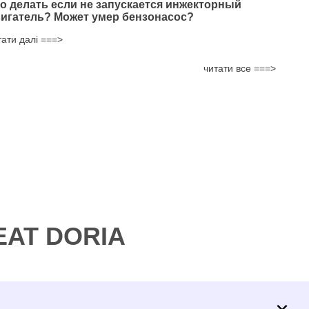
о делать если не запускается инжекторный
игатель? Может умер бензонасос?
тати далі ===>
читати все ===>
MEAT DORIA