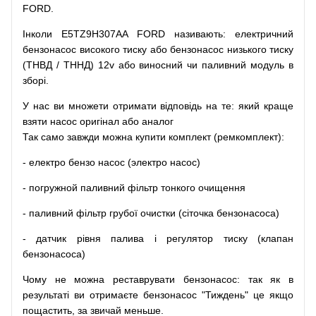
FORD.
Інколи E5TZ9H307AA FORD
називають
:
електричний
бензонасос
високого
тиску
або
бензонасос
низького
тиску
(
ТНВД
/
ТННД
)
12v
або
виносний
чи
паливний
модуль
в
зборі
.
У
нас
ви
множети
отримати
відповідь
на
те
: який
краще
взяти
насос
оригінал
або
аналог
Так
само
завжди
можна
купити
комплект
(
ремкомплект
)
:
-
електро
бензо
насос (электро насос)
-
погружной
паливний
фільтр
тонкого очищення
-
паливний
фільтр
грубої
очистки
(
сіточка
бензонасоса
)
-
датчик
рівня
палива
і
регулятор
тиску
(
клапан
бензонасоса
)
Чому
не можна
реставрувати
бензонасос
:
так
як
в
результаті
ви
отримаєте
бензонасос
"
Тиждень" це якщо
пощастить, за звичай меньше.