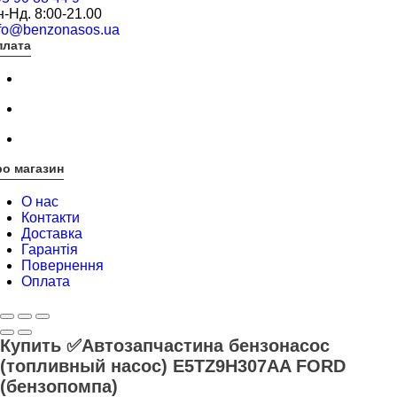
-Нд. 8:00-21.00
nfo@benzonasos.ua
плата
о магазин
О нас
Контакти
Доставка
Гарантія
Повернення
Оплата
Купить ✅Автозапчастина бензонасос
(топливный насос) E5TZ9H307AA FORD
(бензопомпа)