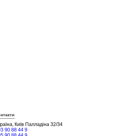
нтакти
раїна, Київ Палладіна 32/34
3 90 88 44 9
5 90 88 44 9