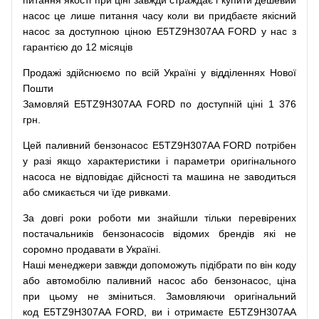
питання
якості
при
ціні
завжди
страждає
і
купити
дешевий
насос
це
лише
питання
часу
коли
ви
придбаєте
якісний
насос
за доступною
ціною
E5TZ9H307AA FORD у нас з
гарантією до 12 місяців
Продажі
здійснюємо
по
всій
Україні
у відділеннях
Нової
Пошти
Замовляй
E5TZ9H307AA FORD по доступній ціні 1 376
грн.
Цей
паливний
бензонасос
E5TZ9H307AA FORD
потрібен
у разі
якщо
характеристики
і
параметри
оригінального
насоса не
відповідає дійсності та
машина
не заводиться
або
смикається чи
їде
ривками
.
За
довгі
роки
роботи
ми
знайшли
тільки
перевірених
постачальників
бензонасосів відомих брендів
які
не
соромно
продавати
в
Україні.
Наші
менеджери
завжди
допоможуть
підібрати
по
він коду
або
автомобілю
паливний
насос
або
бензонасос
,
ціна
при
цьому
не зміниться
.
Замовляючи
оригінальний
код
E5TZ9H307AA FORD, ви і отримаєте E5TZ9H307AA