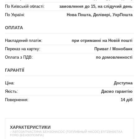
По Київській області:
замовлення до 15, на слідучий день
По Україні:
Нова Пошта, Делівері, УкрПошта
ОПЛАТА
Накладений платіж:
при отриманні на Новій пошті
Переказ на картку:
Приват / Монобанк
Оплата з ПДВ:
по домовленності
ГАРАНТІЇ
Ціна:
Доступна
Якість:
Даємо гарантію
Повернення:
14 діб
ХАРАКТЕРИСТИКИ
✅АВТОЗАПЧАСТИНА БЕНЗОНАСОС (ТОПЛИВНЫЙ НАСОС) E5TZ9H307AA
FORD (БЕНЗОПОМПА)