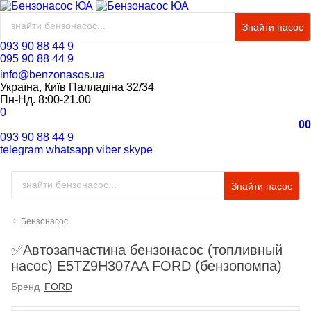
Знайти насос
093 90 88 44 9
095 90 88 44 9
info@benzonasos.ua
Україна, Київ Палладіна 32/34
Пн-Нд. 8:00-21.00
0
0
0
093 90 88 44 9
telegram
whatsapp
viber
skype
Знайти насос
Бензонасос
✅Автозапчастина бензонасос (топливный
насос) E5TZ9H307AA FORD (бензопомпа)
Бренд
FORD