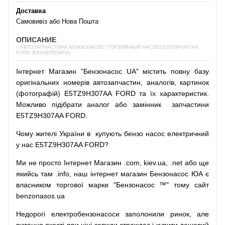
Доставка
Самовивіз або Нова Пошта
ОПИСАНИЕ
✅АВТОЗАПЧАСТИНА БЕНЗОНАСОС (ТОПЛИВНЫЙ НАСОС) E5TZ9H307AA
FORD (БЕНЗОПОМПА)
Інтернет
Магазин
"
Бензонасос
UA
"
містить
повну
базу
оригінальних
номерів автозапчастин
,
аналогів
,
картинок
(
фотографій
)
E5TZ9H307AA FORD та їх характеристик.
Можливо
підібрати
аналог
або
замінник
запчастини
E5TZ9H307AA FORD.
Чому
жителі
України
в
купують
бензо насос
електричний
у
нас
E5TZ9H307AA FORD?
Ми
не просто
Інтернет
Магазин
.com
,
kiev.ua
,
.net
або
ще
якийсь
там
.info
,
наш
інтернет
магазин
Бензонасос
ЮА
є
власником
торгової
марки
"
Бензонасос
™
"
тому
сайт
benzonasos.ua
Недорогі
електробензонасоси
заполонили
ринок
,
але