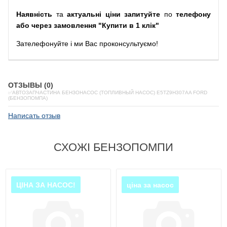
Наявність
та
актуальні ціни запитуйте
по
телефону
або через замовлення "Купити в 1 клік"
Зателефонуйте
і
ми
Вас
проконсультуємо
!
ОТЗЫВЫ (0)
✅АВТОЗАПЧАСТИНА БЕНЗОНАСОС (ТОПЛИВНЫЙ НАСОС) E5TZ9H307AA FORD
(БЕНЗОПОМПА)
Написать отзыв
СХОЖІ БЕНЗОПОМПИ
ЦІНА ЗА НАСОС!
ціна за насос