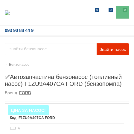
0
0
0
093 90 88 44 9
Знайти насос
Бензонасос
✅Автозапчастина бензонасос (топливный
насос) F1ZU9A407CA FORD (бензопомпа)
Бренд
FORD
ЦІНА ЗА НАСОС!
F1ZU9A407CA FORD
ЦЕНА