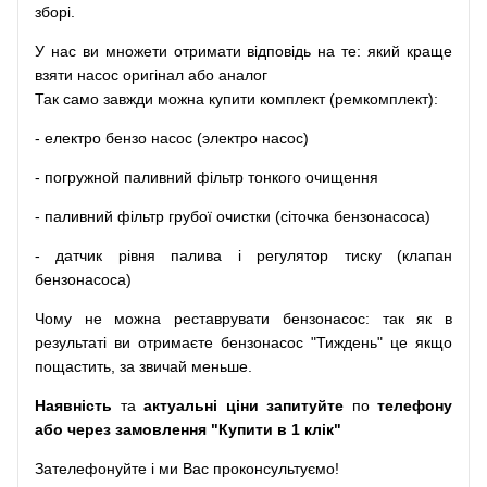
зборі
.
У
нас
ви
множети
отримати
відповідь
на
те
: який
краще
взяти
насос
оригінал
або
аналог
Так
само
завжди
можна
купити
комплект
(
ремкомплект
)
:
-
електро
бензо
насос (электро насос)
-
погружной
паливний
фільтр
тонкого очищення
-
паливний
фільтр
грубої
очистки
(
сіточка
бензонасоса
)
-
датчик
рівня
палива
і
регулятор
тиску
(
клапан
бензонасоса
)
Чому
не можна
реставрувати
бензонасос
:
так
як
в
результаті
ви
отримаєте
бензонасос
"
Тиждень" це якщо
пощастить, за звичай меньше.
Наявність
та
актуальні ціни запитуйте
по
телефону
або через замовлення "Купити в 1 клік"
Зателефонуйте
і
ми
Вас
проконсультуємо
!