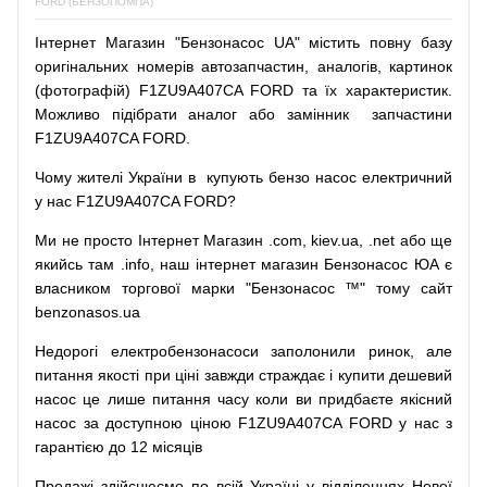
FORD (БЕНЗОПОМПА)
Інтернет
Магазин
"
Бензонасос
UA
"
містить
повну
базу
оригінальних
номерів автозапчастин
,
аналогів
,
картинок
(
фотографій
)
F1ZU9A407CA FORD та їх характеристик.
Можливо
підібрати
аналог
або
замінник
запчастини
F1ZU9A407CA FORD.
Чому
жителі
України
в
купують
бензо насос
електричний
у
нас
F1ZU9A407CA FORD?
Ми
не просто
Інтернет
Магазин
.com
,
kiev.ua
,
.net
або
ще
якийсь
там
.info
,
наш
інтернет
магазин
Бензонасос
ЮА
є
власником
торгової
марки
"
Бензонасос
™
"
тому
сайт
benzonasos.ua
Недорогі
електробензонасоси
заполонили
ринок
,
але
питання
якості
при
ціні
завжди
страждає
і
купити
дешевий
насос
це
лише
питання
часу
коли
ви
придбаєте
якісний
насос
за доступною
ціною
F1ZU9A407CA FORD у нас з
гарантією до 12 місяців
Продажі
здійснюємо
по
всій
Україні
у відділеннях
Нової