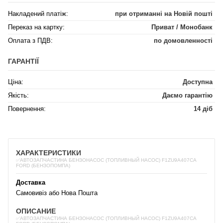
Накладений платіж:
при отриманні на Новій пошті
Переказ на картку:
Приват / Монобанк
Оплата з ПДВ:
по домовленності
ГАРАНТІЇ
Ціна:
Доступна
Якість:
Даємо гарантію
Повернення:
14 діб
ХАРАКТЕРИСТИКИ
✅АВТОЗАПЧАСТИНА БЕНЗОНАСОС (ТОПЛИВНЫЙ НАСОС) F1ZU9A407CA
FORD (БЕНЗОПОМПА)
Доставка
Самовивіз або Нова Пошта
ОПИСАНИЕ
✅АВТОЗАПЧАСТИНА БЕНЗОНАСОС (ТОПЛИВНЫЙ НАСОС) F1ZU9A407CA