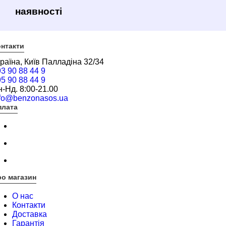
наявності
нтакти
раїна, Київ Палладіна 32/34
3 90 88 44 9
5 90 88 44 9
-Нд. 8:00-21.00
nfo@benzonasos.ua
плата
о магазин
О нас
Контакти
Доставка
Гарантія