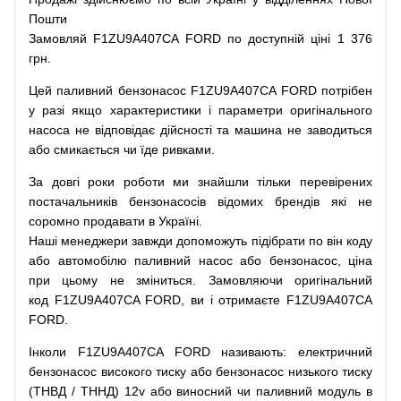
Пошти
Замовляй
F1ZU9A407CA FORD по доступній ціні 1 376
грн.
Цей
паливний
бензонасос
F1ZU9A407CA FORD
потрібен
у разі
якщо
характеристики
і
параметри
оригінального
насоса не
відповідає дійсності та
машина
не заводиться
або
смикається чи
їде
ривками
.
За
довгі
роки
роботи
ми
знайшли
тільки
перевірених
постачальників
бензонасосів відомих брендів
які
не
соромно
продавати
в
Україні.
Наші
менеджери
завжди
допоможуть
підібрати
по
він коду
або
автомобілю
паливний
насос
або
бензонасос
,
ціна
при
цьому
не зміниться
.
Замовляючи
оригінальний
код
F1ZU9A407CA FORD, ви і отримаєте F1ZU9A407CA
FORD.
Інколи F1ZU9A407CA FORD
називають
:
електричний
бензонасос
високого
тиску
або
бензонасос
низького
тиску
(
ТНВД
/
ТННД
)
12v
або
виносний
чи
паливний
модуль
в