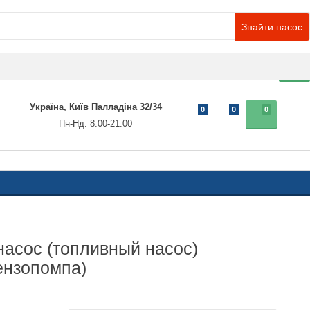
Знайти насос
0
Україна, Київ Палладіна 32/34
0
0
0
Пн-Нд. 8:00-21.00
асос (топливный насос)
нзопомпа)