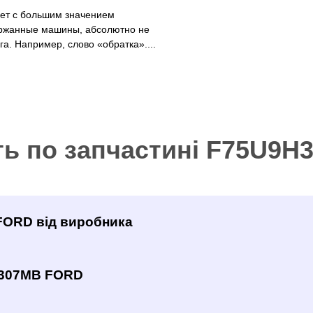
рет с большим значением
ржанные машины, абсолютно не
а. Например, слово «обратка»....
ть по запчастині F75U9
FORD від виробника
H307MB FORD