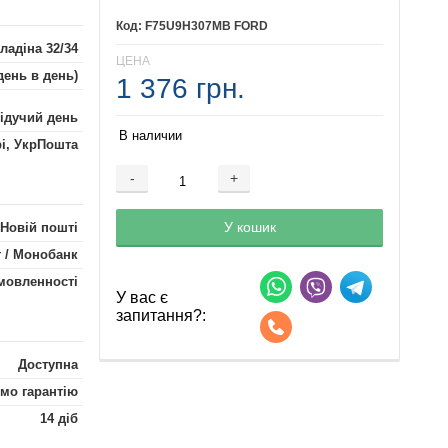
F75U9H307MB FORD
ладіна 32/34
ЦЕНА
день в день)
1 376 грн.
лідучий день
В наличии
рі, УкрПошта
-
+
Добавляется...
Добавлен
У кошик
 Новій пошті
 / Монобанк
мовленності
У вас є
запитання?:
Доступна
мо гарантію
14 діб