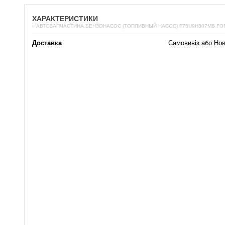
ХАРАКТЕРИСТИКИ
✅АВТОЗАПЧАСТИНА БЕНЗОНАСОС (ТОПЛИВНЫЙ НАСОС) F75U9H307MB FO
Доставка
Самовивіз або Но