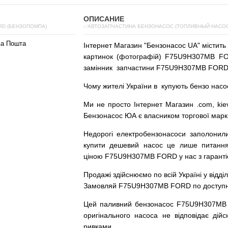
ОПИСАНИЕ
RD (БЕНЗОПОМПА)
✅АВТОЗАПЧАСТИНА БЕНЗОНАСОС (ТОПЛИВНЫЙ НАСОС)
ва Пошта
Інтернет
Магазин
"
Бензонасос
UA
"
містить
картинок
(
фотографій
)
F75U9H307MB FOR
замінник
запчастини F75U9H307MB FORD
Чому
жителі
України
в
купують
бензо насо
Ми
не просто
Інтернет
Магазин
.com
,
kie
Бензонасос
ЮА
є
власником
торгової
марк
Недорогі
електробензонасоси
заполонил
купити
дешевий
насос
це
лише
питанн
ціною
F75U9H307MB FORD у нас з гарантіє
Продажі
здійснюємо
по
всій
Україні
у відді
Замовляй
F75U9H307MB FORD по доступній 
Цей
паливний
бензонасос
F75U9H307MB
оригінального
насоса не
відповідає дійс
ривками
.