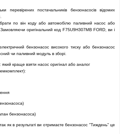
льки
перевірених
постачальників
бензонасосів відомих
.
ібрати
по
він коду
або
автомобілю
паливний
насос
або
Замовляючи
оригінальний
код
F75U9H307MB FORD, ви і
електричний
бензонасос
високого
тиску
або
бензонасос
осний
чи
паливний
модуль
в
зборі
.
: який
краще
взяти
насос
оригінал
або
аналог
емкомплект
)
:
щення
ензонасоса
)
апан
бензонасоса
)
так
як
в
результаті
ви
отримаєте
бензонасос
"
Тиждень" це