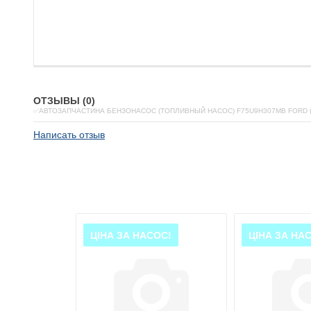
ОТЗЫВЫ (0)
✅АВТОЗАПЧАСТИНА БЕНЗОНАСОС (ТОПЛИВНЫЙ НАСОС) F75U9H307MB FORD 
Написать отзыв
ОС!
ЦІНА ЗА НАСОС!
ЦІНА ЗА НА