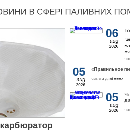
ОВИНИ В СФЕРІ ПАЛИВНИХ ПО
06
То
Ка
aug
ко
2026
ме
чи
05
​«Правильное пи
читати далі ===>
aug
2026
05
Чт
дв
aug
чи
2026
 карбюратор