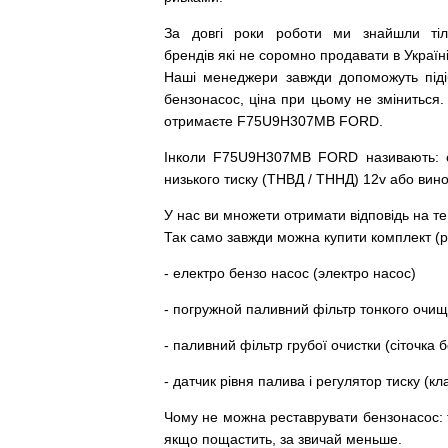
За
довгі
роки
роботи
ми
знайшли
ті
брендів
які
не соромно
продавати
в
Україні
Наші
менеджери
завжди
допоможуть
під
бензонасос
,
ціна
при
цьому
не зміниться
.
отримаєте F75U9H307MB FORD.
Інколи F75U9H307MB FORD
називають
:
низького
тиску
(
ТНВД
/
ТННД
)
12v
або
вин
У
нас
ви
множети
отримати
відповідь
на
те
Так
само
завжди
можна
купити
комплект
(
р
-
електро
бензо
насос (электро насос)
-
погружной
паливний
фільтр
тонкого очи
-
паливний
фільтр
грубої
очистки
(
сіточка
б
-
датчик
рівня
палива
і
регулятор
тиску
(
кл
Чому
не можна
реставрувати
бензонасос
:
якщо пощастить, за звичай меньше.