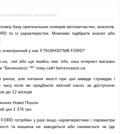
 F75U9H307MB FORD (БЕНЗОПОМПА)
повну
базу
оригінальних
номерів автозапчастин
,
аналогів
,
D та їх характеристик.
Можливо
підібрати
аналог
або
.
с
електричний
у
нас
F75U9H307MB FORD?
v.ua
,
.net
або
ще
якийсь
там
.info
,
наш
інтернет
магазин
и
"
Бензонасос
™
"
тому
сайт
benzonasos.ua
и
ринок
,
але
питання
якості
при
ціні
завжди
страждає
і
я
часу
коли
ви
придбаєте
якісний
насос
за доступною
ю до 12 місяців
леннях
Нової
Пошти
ціні 1 376 грн.
 FORD
потрібен
у разі
якщо
характеристики
і
параметри
ності та
машина
не заводиться
або
смикається чи
їде