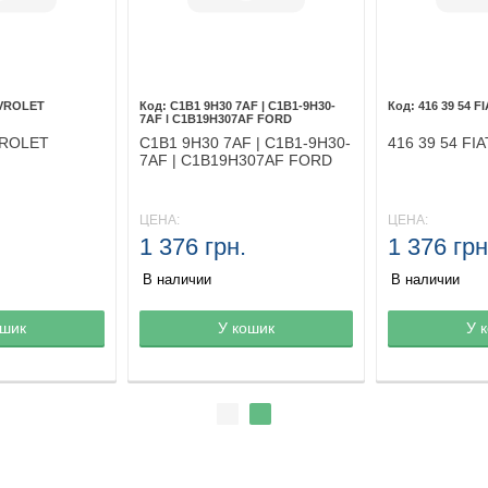
EVROLET
C1B1 9H30 7AF | C1B1-9H30-
416 39 54 F
7AF | C1B19H307AF FORD
VROLET
C1B1 9H30 7AF | C1B1-9H30-
416 39 54 FIA
7AF | C1B19H307AF FORD
ЦЕНА:
ЦЕНА:
1 376 грн.
1 376 грн
В наличии
В наличии
ине
ошик
Товар в корзине
У кошик
Товар в кор
У 