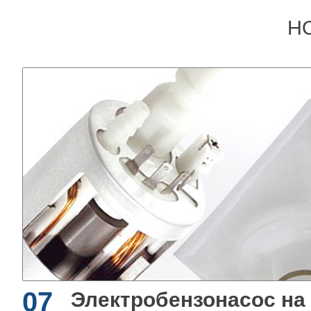
Н
07
Электробензонасос на