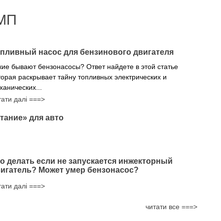
МП
пливный насос для бензинового двигателя
кие бывают бензонасосы? Ответ найдете в этой статье
торая раскрывает тайну топливных электрических и
ханических...
тати далі ===>
тание» для авто
о делать если не запускается инжекторный
игатель? Может умер бензонасос?
тати далі ===>
читати все ===>