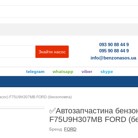
093 90 88 44 9
095 90 88 44 9
Знайти насос
info@benzonasos.ua
telegram
whatsapp
viber
skype
насос) F75U9H307MB FORD (бензопомпа)
✅Автозапчастина бензон
F75U9H307MB FORD (бе
Бренд
FORD