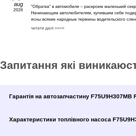
aug
"Обратка" в автомобиле – раскроем маленький сек
2026
Начинающим автолюбителям, купившим себе поде
ясны всякие народные термины водительского сленг
читати далі ===>
Запитання які виникаюс
Гарантія на автозапчастину F75U9H307MB 
Характеристики топлівного насоса F75U9