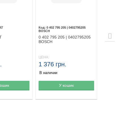
IAT
0 402 795 205 | 0402795205
BOSCH
T
0 402 795 205 | 0402795205
BOSCH
ЦЕНА:
.
1 376 грн.
В наличии
зине
кошик
Товар в корзине
У кошик
Товар в ко