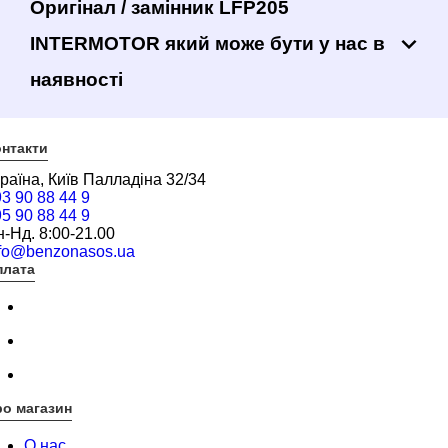
Оригінал / замінник LFP205
INTERMOTOR який може бути у нас в
наявності
нтакти
раїна, Київ Палладіна 32/34
3 90 88 44 9
5 90 88 44 9
-Нд. 8:00-21.00
nfo@benzonasos.ua
плата
о магазин
О нас