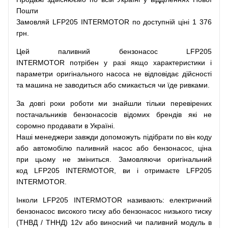
Пошти
Замовляй
LFP205 INTERMOTOR по доступній ціні 1 376
грн.
Цей
паливний
бензонасос
LFP205
INTERMOTOR
потрібен
у разі
якщо
характеристики
і
параметри
оригінального
насоса не
відповідає дійсності
та
машина
не заводиться
або
смикається чи
їде
ривками
.
За
довгі
роки
роботи
ми
знайшли
тільки
перевірених
постачальників
бензонасосів відомих брендів
які
не
соромно
продавати
в
Україні.
Наші
менеджери
завжди
допоможуть
підібрати
по
він коду
або
автомобілю
паливний
насос
або
бензонасос
,
ціна
при
цьому
не зміниться
.
Замовляючи
оригінальний
код
LFP205 INTERMOTOR, ви і отримаєте LFP205
INTERMOTOR.
Інколи LFP205 INTERMOTOR
називають
:
електричний
бензонасос
високого
тиску
або
бензонасос
низького
тиску
(
ТНВД
/
ТННД
)
12v
або
виносний
чи
паливний
модуль
в