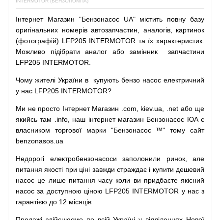
INTERMOTOR (БЕНЗОПОМПА)
Інтернет
Магазин
"
Бензонасос
UA
"
містить
повну
базу
оригінальних
номерів автозапчастин
,
аналогів
,
картинок
(
фотографій
)
LFP205 INTERMOTOR та їх характеристик.
Можливо
підібрати
аналог
або
замінник
запчастини
LFP205 INTERMOTOR.
Чому
жителі
України
в
купують
бензо насос
електричний
у
нас
LFP205 INTERMOTOR?
Ми
не просто
Інтернет
Магазин
.com
,
kiev.ua
,
.net
або
ще
якийсь
там
.info
,
наш
інтернет
магазин
Бензонасос
ЮА
є
власником
торгової
марки
"
Бензонасос
™
"
тому
сайт
benzonasos.ua
Недорогі
електробензонасоси
заполонили
ринок
,
але
питання
якості
при
ціні
завжди
страждає
і
купити
дешевий
насос
це
лише
питання
часу
коли
ви
придбаєте
якісний
насос
за доступною
ціною
LFP205 INTERMOTOR у нас з
гарантією до 12 місяців
Продажі
здійснюємо
по
всій
Україні
у відділеннях
Нової