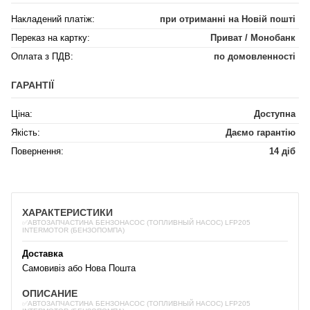
Накладений платіж:
при отриманні на Новій пошті
Переказ на картку:
Приват / Монобанк
Оплата з ПДВ:
по домовленності
ГАРАНТІЇ
Ціна:
Доступна
Якість:
Даємо гарантію
Повернення:
14 діб
ХАРАКТЕРИСТИКИ
✅АВТОЗАПЧАСТИНА БЕНЗОНАСОС (ТОПЛИВНЫЙ НАСОС) LFP205
INTERMOTOR (БЕНЗОПОМПА)
Доставка
Самовивіз або Нова Пошта
ОПИСАНИЕ
✅АВТОЗАПЧАСТИНА БЕНЗОНАСОС (ТОПЛИВНЫЙ НАСОС) LFP205