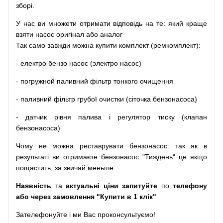
зборі
.
У
нас
ви
множети
отримати
відповідь
на
те
: який
краще
взяти
насос
оригінал
або
аналог
Так
само
завжди
можна
купити
комплект
(
ремкомплект
)
:
-
електро
бензо
насос (электро насос)
-
погружной
паливний
фільтр
тонкого очищення
-
паливний
фільтр
грубої
очистки
(
сіточка
бензонасоса
)
-
датчик
рівня
палива
і
регулятор
тиску
(
клапан
бензонасоса
)
Чому
не можна
реставрувати
бензонасос
:
так
як
в
результаті
ви
отримаєте
бензонасос
"
Тиждень" це якщо
пощастить, за звичай меньше.
Наявність
та
актуальні ціни запитуйте
по
телефону
або через замовлення "Купити в 1 клік"
Зателефонуйте
і
ми
Вас
проконсультуємо
!