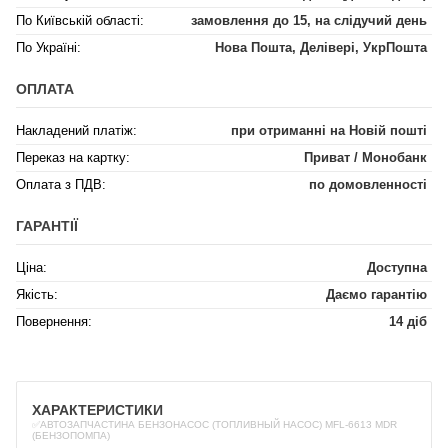
По Київській області:
замовлення до 15, на слідучий день
По Україні:
Нова Пошта, Делівері, УкрПошта
ОПЛАТА
Накладений платіж:
при отриманні на Новій пошті
Переказ на картку:
Приват / Монобанк
Оплата з ПДВ:
по домовленності
ГАРАНТІЇ
Ціна:
Доступна
Якість:
Даємо гарантію
Повернення:
14 діб
ХАРАКТЕРИСТИКИ
✅АВТОЗАПЧАСТИНА БЕНЗОНАСОС (ТОПЛИВНЫЙ НАСОС) MFL-6613 MDR
(БЕНЗОПОМПА)