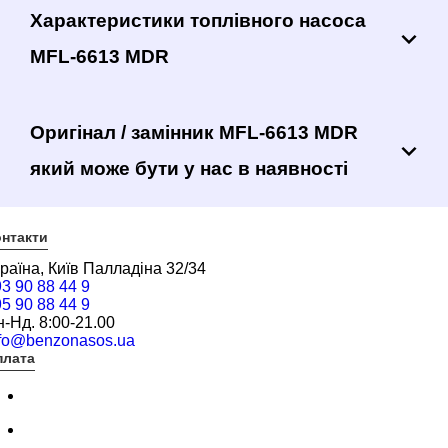
Характеристики топлівного насоса
MFL-6613 MDR
Оригінал / замінник MFL-6613 MDR
який може бути у нас в наявності
нтакти
раїна, Київ Палладіна 32/34
3 90 88 44 9
5 90 88 44 9
-Нд. 8:00-21.00
nfo@benzonasos.ua
плата