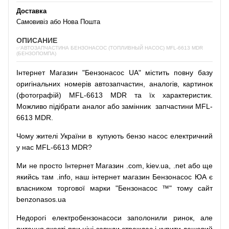
Доставка
Самовивіз або Нова Пошта
ОПИСАНИЕ
✅АВТОЗАПЧАСТИНА БЕНЗОНАСОС (ТОПЛИВНЫЙ НАСОС) MFL-6613 MDR
(БЕНЗОПОМПА)
Інтернет
Магазин
"
Бензонасос
UA
"
містить
повну
базу
оригінальних
номерів автозапчастин
,
аналогів
,
картинок
(
фотографій
)
MFL-6613 MDR та їх характеристик.
Можливо
підібрати
аналог
або
замінник
запчастини MFL-
6613 MDR.
Чому
жителі
України
в
купують
бензо насос
електричний
у
нас
MFL-6613 MDR?
Ми
не просто
Інтернет
Магазин
.com
,
kiev.ua
,
.net
або
ще
якийсь
там
.info
,
наш
інтернет
магазин
Бензонасос
ЮА
є
власником
торгової
марки
"
Бензонасос
™
"
тому
сайт
benzonasos.ua
Недорогі
електробензонасоси
заполонили
ринок
,
але