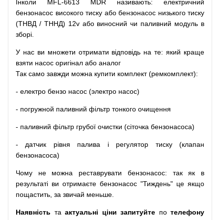
Інколи MFL-6613 MDR
називають
:
електричний
бензонасос
високого
тиску
або
бензонасос
низького
тиску
(
ТНВД
/
ТННД
)
12v
або
виносний
чи
паливний
модуль
в
зборі
.
У
нас
ви
множети
отримати
відповідь
на
те
: який
краще
взяти
насос
оригінал
або
аналог
Так
само
завжди
можна
купити
комплект
(
ремкомплект
)
:
-
електро
бензо
насос (электро насос)
-
погружной
паливний
фільтр
тонкого очищення
-
паливний
фільтр
грубої
очистки
(
сіточка
бензонасоса
)
-
датчик
рівня
палива
і
регулятор
тиску
(
клапан
бензонасоса
)
Чому
не можна
реставрувати
бензонасос
:
так
як
в
результаті
ви
отримаєте
бензонасос
"
Тиждень" це якщо
пощастить, за звичай меньше.
Наявність
та
актуальні ціни запитуйте
по
телефону