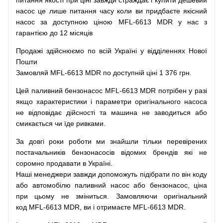
питання
якості
при
ціні
завжди
страждає
і
купити
дешевий
насос
це
лише
питання
часу
коли
ви
придбаєте
якісний
насос
за доступною
ціною
MFL-6613 MDR у нас з
гарантією до 12 місяців
Продажі
здійснюємо
по
всій
Україні
у відділеннях
Нової
Пошти
Замовляй
MFL-6613 MDR по доступній ціні 1 376 грн.
Цей
паливний
бензонасос
MFL-6613 MDR
потрібен
у разі
якщо
характеристики
і
параметри
оригінального
насоса
не
відповідає дійсності та
машина
не заводиться
або
смикається чи
їде
ривками
.
За
довгі
роки
роботи
ми
знайшли
тільки
перевірених
постачальників
бензонасосів відомих брендів
які
не
соромно
продавати
в
Україні.
Наші
менеджери
завжди
допоможуть
підібрати
по
він коду
або
автомобілю
паливний
насос
або
бензонасос
,
ціна
при
цьому
не зміниться
.
Замовляючи
оригінальний
код
MFL-6613 MDR, ви і отримаєте MFL-6613 MDR.