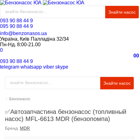
Знайти насос
093 90 88 44 9
095 90 88 44 9
info@benzonasos.ua
Україна, Київ Палладіна 32/34
Пн-Нд. 8:00-21.00
0
0
0
093 90 88 44 9
telegram
whatsapp
viber
skype
Знайти насос
Бензонасос
✅Автозапчастина бензонасос (топливный
насос) MFL-6613 MDR (бензопомпа)
Бренд
MDR