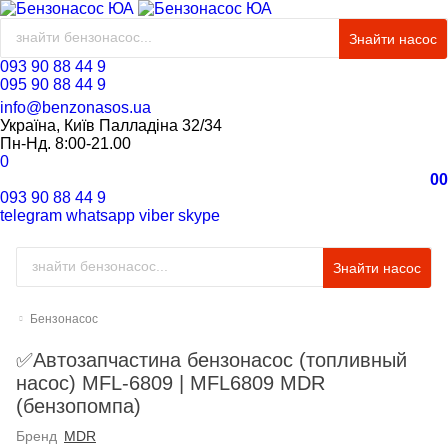
Знайти насос
093 90 88 44 9
095 90 88 44 9
info@benzonasos.ua
Україна, Київ Палладіна 32/34
Пн-Нд. 8:00-21.00
0
0
0
093 90 88 44 9
telegram
whatsapp
viber
skype
Знайти насос
Бензонасос
✅Автозапчастина бензонасос (топливный
насос) MFL-6809 | MFL6809 MDR
(бензопомпа)
Бренд
MDR