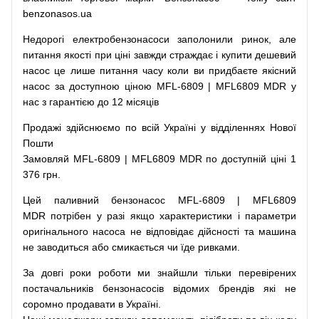
benzonasos.ua
Недорогі
електробензонасоси
заполонили
ринок
,
але
питання
якості
при
ціні
завжди
страждає
і
купити
дешевий
насос
це
лише
питання
часу
коли
ви
придбаєте
якісний
насос
за доступною
ціною
MFL-6809 | MFL6809 MDR у
нас з гарантією до 12 місяців
Продажі
здійснюємо
по
всій
Україні
у відділеннях
Нової
Пошти
Замовляй
MFL-6809 | MFL6809 MDR по доступній ціні 1
376 грн.
Цей
паливний
бензонасос
MFL-6809 | MFL6809
MDR
потрібен
у разі
якщо
характеристики
і
параметри
оригінального
насоса не
відповідає дійсності та
машина
не заводиться
або
смикається чи
їде
ривками
.
За
довгі
роки
роботи
ми
знайшли
тільки
перевірених
постачальників
бензонасосів відомих брендів
які
не
соромно
продавати
в
Україні.