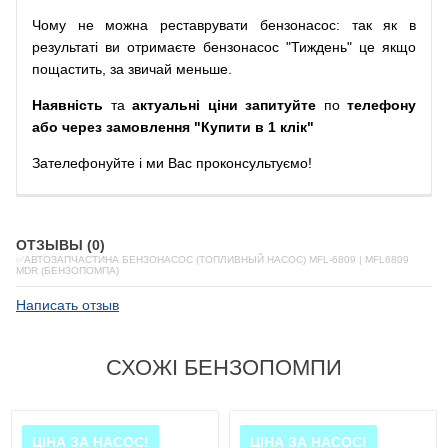
Чому
не можна
реставрувати
бензонасос
:
так
як
в
результаті
ви
отримаєте
бензонасос
"
Тиждень" це якщо
пощастить, за звичай меньше.
Наявність
та
актуальні ціни запитуйте
по
телефону
або через замовлення "Купити в 1 клік"
Зателефонуйте
і
ми
Вас
проконсультуємо
!
ОТЗЫВЫ (0)
✅АВТОЗАПЧАСТИНА БЕНЗОНАСОС (ТОПЛИВНЫЙ НАСОС) MFL-6809 | MFL6809
MDR (БЕНЗОПОМПА)
Написать отзыв
СХОЖІ БЕНЗОПОМПИ
ЦІНА ЗА НАСОС!
ЦІНА ЗА НАСОС!