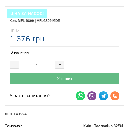
ЦІНА ЗА НАСОС!
MFL-6809 | MFL6809 MDR
ЦЕНА
1 376 грн.
В наличии
-
+
Добавляется...
Добавлен
У кошик
У вас є запитання?:
ДОСТАВКА
Самовивіз:
Київ, Палладіна 32/34