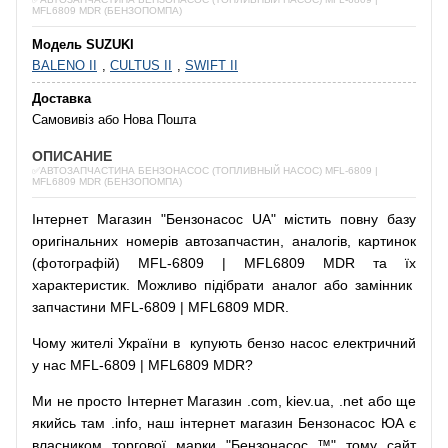
MFL6809 MDR (БЕНЗОПОМПА)
Модель SUZUKI
BALENO II
,
CULTUS II
,
SWIFT II
Доставка
Самовивіз або Нова Пошта
ОПИСАНИЕ
✅АВТОЗАПЧАСТИНА БЕНЗОНАСОС (ТОПЛИВНЫЙ НАСОС) MFL-6809 |
MFL6809 MDR (БЕНЗОПОМПА)
Інтернет
Магазин
"
Бензонасос
UA
"
містить
повну
базу
оригінальних
номерів автозапчастин
,
аналогів
,
картинок
(
фотографій
)
MFL-6809 | MFL6809 MDR та їх
характеристик.
Можливо
підібрати
аналог
або
замінник
запчастини MFL-6809 | MFL6809 MDR.
Чому
жителі
України
в
купують
бензо насос
електричний
у
нас
MFL-6809 | MFL6809 MDR?
Ми
не просто
Інтернет
Магазин
.com
,
kiev.ua
,
.net
або
ще
якийсь
там
.info
,
наш
інтернет
магазин
Бензонасос
ЮА
є
власником
торгової
марки
"
Бензонасос
™
"
тому
сайт