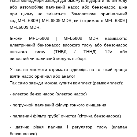
Наші
менеджери
завжди
допоможуть
підібрати
по
він коду
або
автомобілю
паливний
насос
або
бензонасос
,
ціна
при
цьому
не зміниться
.
Замовляючи
оригінальний
код
MFL-6809 | MFL6809 MDR, ви і отримаєте MFL-6809 |
MFL6809 MDR.
Інколи MFL-6809 | MFL6809 MDR
називають
:
електричний
бензонасос
високого
тиску
або
бензонасос
низького
тиску
(
ТНВД
/
ТННД
)
12v
або
виносний
чи
паливний
модуль
в
зборі
.
У
нас
ви
множети
отримати
відповідь
на
те
: який
краще
взяти
насос
оригінал
або
аналог
Так
само
завжди
можна
купити
комплект
(
ремкомплект
)
:
-
електро
бензо
насос (электро насос)
-
погружной
паливний
фільтр
тонкого очищення
-
паливний
фільтр
грубої
очистки
(
сіточка
бензонасоса
)
-
датчик
рівня
палива
і
регулятор
тиску
(
клапан
бензонасоса
)