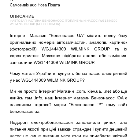
Самовивіз або Нова Пошта
ОПИСАНИЕ
✅АВТОЗАПЧАСТИНА БЕНЗОНАСОС (ТОПЛИВНЫЙ НАСОС) WG1444309
WILMINK GROUP (БЕНЗОПОМПА)
Інтернет
Магазин
"
Бензонасос
UA
"
містить
повну
базу
оригінальних
номерів автозапчастин
,
аналогів
,
картинок
(
фотографій
)
WG1444309 WILMINK GROUP та їх
характеристик.
Можливо
підібрати
аналог
або
замінник
запчастини WG1444309 WILMINK GROUP.
Чому
жителі
України
в
купують
бензо насос
електричний
у
нас
WG1444309 WILMINK GROUP?
Ми
не просто
Інтернет
Магазин
.com
,
kiev.ua
,
.net
або
ще
якийсь
там
.info
,
наш
інтернет
магазин
Бензонасос
ЮА
є
власником
торгової
марки
"
Бензонасос
™
"
тому
сайт
benzonasos.ua
Недорогі
електробензонасоси
заполонили
ринок
,
але
питання
якості
при
ціні
завжди
страждає
і
купити
дешевий
насос
це
лише
питання
часу
коли
ви
придбаєте
якісний