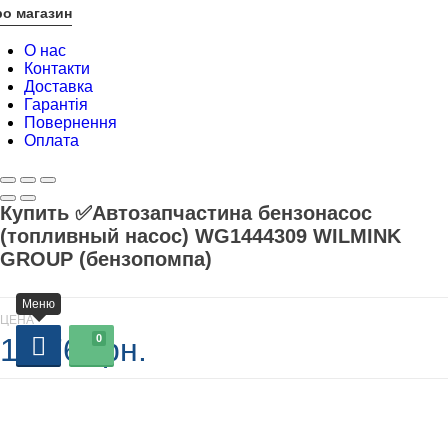
о магазин
О нас
Контакти
Доставка
Гарантія
Повернення
Оплата
Купить ✅Автозапчастина бензонасос
(топливный насос) WG1444309 WILMINK
GROUP (бензопомпа)
Меню
ЦЕНА
1 376 грн.
0
В наличии