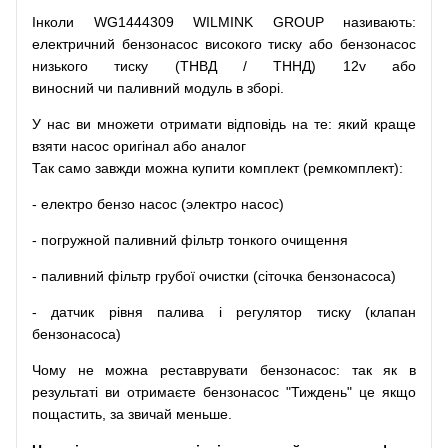
Інколи WG1444309 WILMINK GROUP
називають
:
електричний
бензонасос
високого
тиску
або
бензонасос
низького
тиску
(
ТНВД
/
ТННД
)
12v
або
виносний
чи
паливний
модуль
в
зборі
.
У
нас
ви
множети
отримати
відповідь
на
те
: який
краще
взяти
насос
оригінал
або
аналог
Так
само
завжди
можна
купити
комплект
(
ремкомплект
)
:
-
електро
бензо
насос (электро насос)
-
погружной
паливний
фільтр
тонкого очищення
-
паливний
фільтр
грубої
очистки
(
сіточка
бензонасоса
)
-
датчик
рівня
палива
і
регулятор
тиску
(
клапан
бензонасоса
)
Чому
не можна
реставрувати
бензонасос
:
так
як
в
результаті
ви
отримаєте
бензонасос
"
Тиждень" це якщо
пощастить, за звичай меньше.