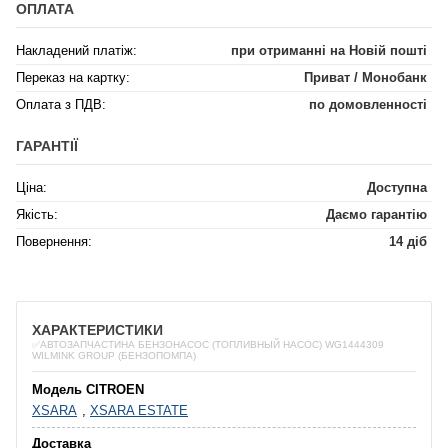
ОПЛАТА
Накладений платіж:
при отриманні на Новій пошті
Переказ на картку:
Приват / Монобанк
Оплата з ПДВ:
по домовленності
ГАРАНТІЇ
Ціна:
Доступна
Якість:
Даємо гарантію
Повернення:
14 діб
ХАРАКТЕРИСТИКИ
✅АВТОЗАПЧАСТИНА БЕНЗОНАСОС (ТОПЛИВНЫЙ НАСОС) WG1444309
WILMINK GROUP (БЕНЗОПОМПА)
Модель CITROEN
XSARA
,
XSARA ESTATE
Доставка