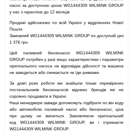
насос
за доступною
ціною
WG1444309 WILMINK GROUP
у нас з гарантією до 12 місяців
Продажі
здійснюємо
по
всій
Україні
у відділеннях
Нової
Пошти
Замовляй
WG1444309 WILMINK GROUP по доступній ціні
1 376 грн.
Цей
паливний
бензонасос
WG1444309 WILMINK
GROUP
потрібен
у разі
якщо
характеристики
і
параметри
оригінального
насоса не
відповідає дійсності та
машина
не заводиться
або
смикається чи
їде
ривками
.
За
довгі
роки
роботи
ми
знайшли
тільки
перевірених
постачальників
бензонасосів відомих брендів
які
не
соромно
продавати
в
Україні.
Наші
менеджери
завжди
допоможуть
підібрати
по
він коду
або
автомобілю
паливний
насос
або
бензонасос
,
ціна
при
цьому
не зміниться
.
Замовляючи
оригінальний
код
WG1444309 WILMINK GROUP, ви і отримаєте
WG1444309 WILMINK GROUP.