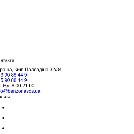
нтакти
раїна, Київ Палладіна 32/34
3 90 88 44 9
5 90 88 44 9
-Нд. 8:00-21.00
nfo@benzonasos.ua
плата