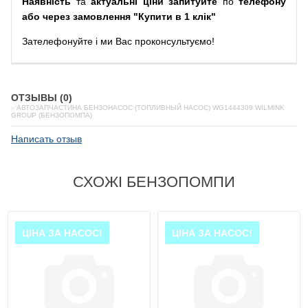
Наявність
та
актуальні ціни запитуйте
по
телефону
або через замовлення "Купити в 1 клік"
Зателефонуйте
і
ми
Вас
проконсультуємо
!
ОТЗЫВЫ (0)
✅АВТОЗАПЧАСТИНА БЕНЗОНАСОС (ТОПЛИВНЫЙ НАСОС) WG1444309 WILMINK
GROUP (БЕНЗОПОМПА)
Написать отзыв
СХОЖІ БЕНЗОПОМПИ
ЦІНА ЗА НАСОС!
ЦІНА ЗА НАСОС!