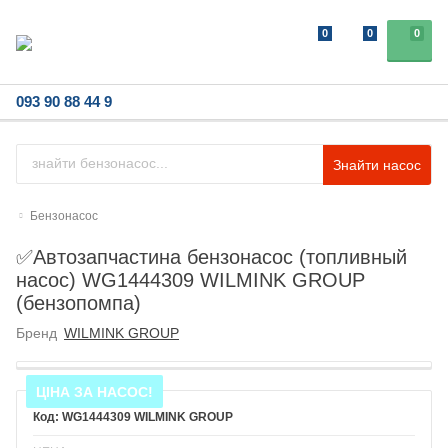
0
0
0
093 90 88 44 9
Знайти насос
Бензонасос
✅Автозапчастина бензонасос (топливный
насос) WG1444309 WILMINK GROUP
(бензопомпа)
Бренд
WILMINK GROUP
ЦІНА ЗА НАСОС!
WG1444309 WILMINK GROUP