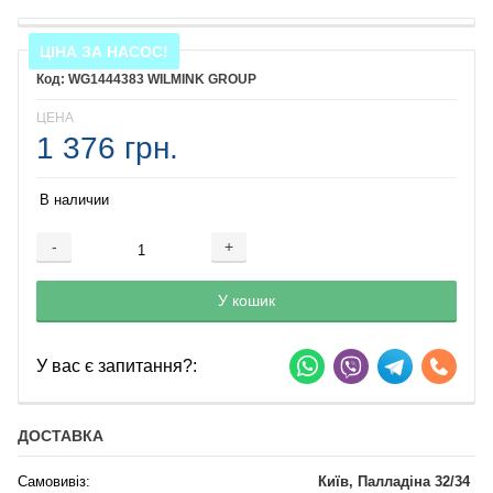
ЦІНА ЗА НАСОС!
WG1444383 WILMINK GROUP
ЦЕНА
1 376 грн.
В наличии
-
+
Добавляется...
Добавлен
У кошик
У вас є запитання?:
ДОСТАВКА
Самовивіз:
Київ, Палладіна 32/34