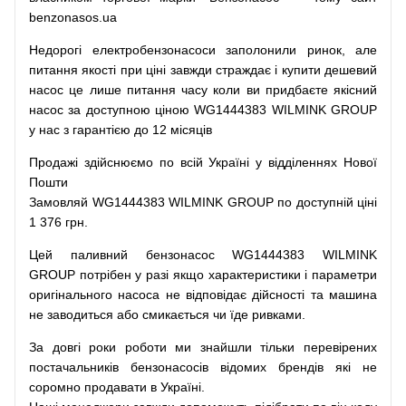
benzonasos.ua
Недорогі
електробензонасоси
заполонили
ринок
,
але
питання
якості
при
ціні
завжди
страждає
і
купити
дешевий
насос
це
лише
питання
часу
коли
ви
придбаєте
якісний
насос
за доступною
ціною
WG1444383 WILMINK GROUP
у нас з гарантією до 12 місяців
Продажі
здійснюємо
по
всій
Україні
у відділеннях
Нової
Пошти
Замовляй
WG1444383 WILMINK GROUP по доступній ціні
1 376 грн.
Цей
паливний
бензонасос
WG1444383 WILMINK
GROUP
потрібен
у разі
якщо
характеристики
і
параметри
оригінального
насоса не
відповідає дійсності та
машина
не заводиться
або
смикається чи
їде
ривками
.
За
довгі
роки
роботи
ми
знайшли
тільки
перевірених
постачальників
бензонасосів відомих брендів
які
не
соромно
продавати
в
Україні.