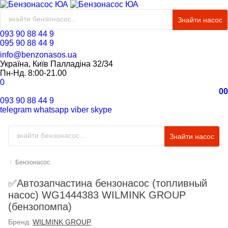
Знайти насос
093 90 88 44 9
095 90 88 44 9
info@benzonasos.ua
Україна, Київ Палладіна 32/34
Пн-Нд. 8:00-21.00
0
0
0
093 90 88 44 9
telegram
whatsapp
viber
skype
Знайти насос
Бензонасос
✅Автозапчастина бензонасос (топливный
насос) WG1444383 WILMINK GROUP
(бензопомпа)
Бренд
WILMINK GROUP