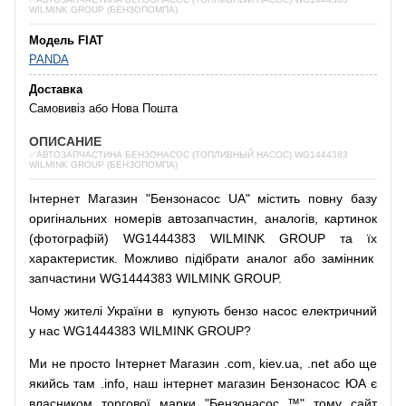
WILMINK GROUP (БЕНЗОПОМПА)
Модель FIAT
PANDA
Доставка
Самовивіз або Нова Пошта
ОПИСАНИЕ
✅АВТОЗАПЧАСТИНА БЕНЗОНАСОС (ТОПЛИВНЫЙ НАСОС) WG1444383
WILMINK GROUP (БЕНЗОПОМПА)
Інтернет
Магазин
"
Бензонасос
UA
"
містить
повну
базу
оригінальних
номерів автозапчастин
,
аналогів
,
картинок
(
фотографій
)
WG1444383 WILMINK GROUP та їх
характеристик.
Можливо
підібрати
аналог
або
замінник
запчастини WG1444383 WILMINK GROUP.
Чому
жителі
України
в
купують
бензо насос
електричний
у
нас
WG1444383 WILMINK GROUP?
Ми
не просто
Інтернет
Магазин
.com
,
kiev.ua
,
.net
або
ще
якийсь
там
.info
,
наш
інтернет
магазин
Бензонасос
ЮА
є
власником
торгової
марки
"
Бензонасос
™
"
тому
сайт