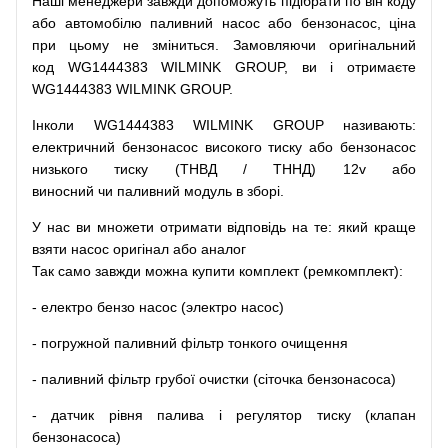
Наші
менеджери
завжди
допоможуть
підібрати
по
він коду
або
автомобілю
паливний
насос
або
бензонасос
,
ціна
при
цьому
не зміниться
.
Замовляючи
оригінальний
код
WG1444383 WILMINK GROUP, ви і отримаєте
WG1444383 WILMINK GROUP.
Інколи WG1444383 WILMINK GROUP
називають
:
електричний
бензонасос
високого
тиску
або
бензонасос
низького
тиску
(
ТНВД
/
ТННД
)
12v
або
виносний
чи
паливний
модуль
в
зборі
.
У
нас
ви
множети
отримати
відповідь
на
те
: який
краще
взяти
насос
оригінал
або
аналог
Так
само
завжди
можна
купити
комплект
(
ремкомплект
)
:
-
електро
бензо
насос (электро насос)
-
погружной
паливний
фільтр
тонкого очищення
-
паливний
фільтр
грубої
очистки
(
сіточка
бензонасоса
)
-
датчик
рівня
палива
і
регулятор
тиску
(
клапан
бензонасоса
)