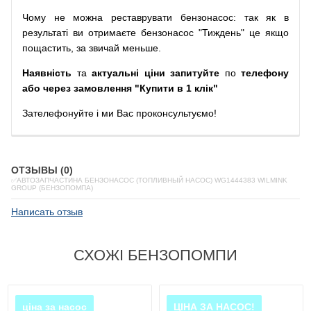
Чому
не можна
реставрувати
бензонасос
:
так
як
в
результаті
ви
отримаєте
бензонасос
"
Тиждень" це якщо
пощастить, за звичай меньше.
Наявність
та
актуальні ціни запитуйте
по
телефону
або через замовлення "Купити в 1 клік"
Зателефонуйте
і
ми
Вас
проконсультуємо
!
ОТЗЫВЫ (0)
✅АВТОЗАПЧАСТИНА БЕНЗОНАСОС (ТОПЛИВНЫЙ НАСОС) WG1444383 WILMINK
GROUP (БЕНЗОПОМПА)
Написать отзыв
СХОЖІ БЕНЗОПОМПИ
ціна за насос
ЦІНА ЗА НАСОС!