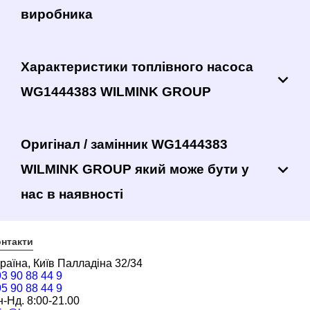
виробника
Характеристики топлівного насоса
WG1444383 WILMINK GROUP
Оригінал / замінник WG1444383
WILMINK GROUP який може бути у
нас в наявності
нтакти
раїна, Київ Палладіна 32/34
3 90 88 44 9
5 90 88 44 9
-Нд. 8:00-21.00