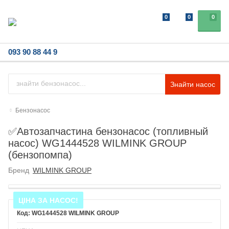
0
0
0
093 90 88 44 9
Знайти насос
Бензонасос
✅Автозапчастина бензонасос (топливный
насос) WG1444528 WILMINK GROUP
(бензопомпа)
Бренд
WILMINK GROUP
ЦІНА ЗА НАСОС!
WG1444528 WILMINK GROUP