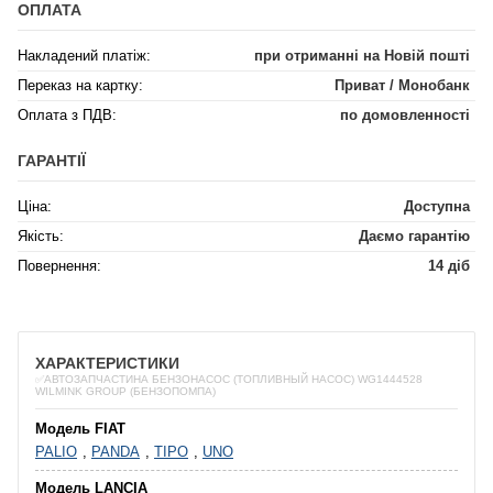
ОПЛАТА
Накладений платіж:
при отриманні на Новій пошті
Переказ на картку:
Приват / Монобанк
Оплата з ПДВ:
по домовленності
ГАРАНТІЇ
Ціна:
Доступна
Якість:
Даємо гарантію
Повернення:
14 діб
ХАРАКТЕРИСТИКИ
✅АВТОЗАПЧАСТИНА БЕНЗОНАСОС (ТОПЛИВНЫЙ НАСОС) WG1444528
WILMINK GROUP (БЕНЗОПОМПА)
Модель FIAT
PALIO
,
PANDA
,
TIPO
,
UNO
Модель LANCIA