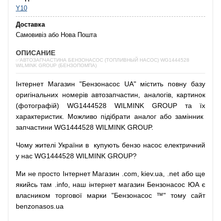
Y10
Доставка
Самовивіз або Нова Пошта
ОПИСАНИЕ
✅АВТОЗАПЧАСТИНА БЕНЗОНАСОС (ТОПЛИВНЫЙ НАСОС) WG1444528
WILMINK GROUP (БЕНЗОПОМПА)
Інтернет
Магазин
"
Бензонасос
UA
"
містить
повну
базу
оригінальних
номерів автозапчастин
,
аналогів
,
картинок
(
фотографій
)
WG1444528 WILMINK GROUP та їх
характеристик.
Можливо
підібрати
аналог
або
замінник
запчастини WG1444528 WILMINK GROUP.
Чому
жителі
України
в
купують
бензо насос
електричний
у
нас
WG1444528 WILMINK GROUP?
Ми
не просто
Інтернет
Магазин
.com
,
kiev.ua
,
.net
або
ще
якийсь
там
.info
,
наш
інтернет
магазин
Бензонасос
ЮА
є
власником
торгової
марки
"
Бензонасос
™
"
тому
сайт
benzonasos.ua