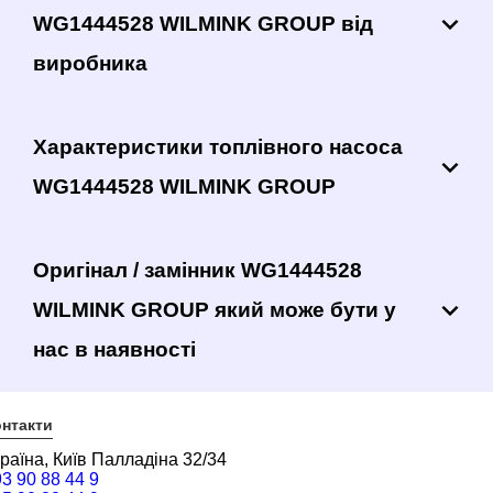
WG1444528 WILMINK GROUP від
виробника
Характеристики топлівного насоса
WG1444528 WILMINK GROUP
Оригінал / замінник WG1444528
WILMINK GROUP який може бути у
нас в наявності
нтакти
раїна, Київ Палладіна 32/34
3 90 88 44 9