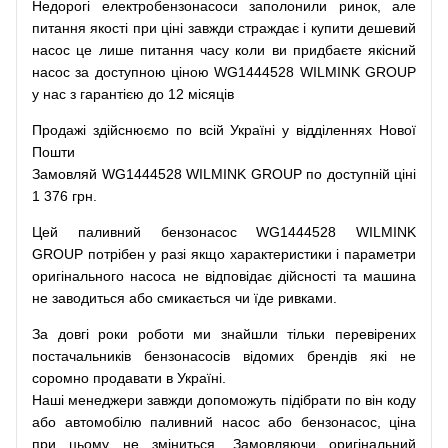
Недорогі
електробензонасоси
заполонили
ринок
,
але
питання
якості
при
ціні
завжди
страждає
і
купити
дешевий
насос
це
лише
питання
часу
коли
ви
придбаєте
якісний
насос
за доступною
ціною
WG1444528 WILMINK GROUP
у нас з гарантією до 12 місяців
Продажі
здійснюємо
по
всій
Україні
у відділеннях
Нової
Пошти
Замовляй
WG1444528 WILMINK GROUP по доступній ціні
1 376 грн.
Цей
паливний
бензонасос
WG1444528 WILMINK
GROUP
потрібен
у разі
якщо
характеристики
і
параметри
оригінального
насоса не
відповідає дійсності та
машина
не заводиться
або
смикається чи
їде
ривками
.
За
довгі
роки
роботи
ми
знайшли
тільки
перевірених
постачальників
бензонасосів відомих брендів
які
не
соромно
продавати
в
Україні.
Наші
менеджери
завжди
допоможуть
підібрати
по
він коду
або
автомобілю
паливний
насос
або
бензонасос
,
ціна
при
цьому
не зміниться
.
Замовляючи
оригінальний