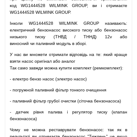
код
WG1444528 WILMINK GROUP, ви і отримаєте
WG1444528 WILMINK GROUP.
Інколи WG1444528 WILMINK GROUP
називають
:
електричний
бензонасос
високого
тиску
або
бензонасос
низького
тиску
(
ТНВД
/
ТННД
)
12v
або
виносний
чи
паливний
модуль
в
зборі
.
У
нас
ви
множети
отримати
відповідь
на
те
: який
краще
взяти
насос
оригінал
або
аналог
Так
само
завжди
можна
купити
комплект
(
ремкомплект
)
:
-
електро
бензо
насос (электро насос)
-
погружной
паливний
фільтр
тонкого очищення
-
паливний
фільтр
грубої
очистки
(
сіточка
бензонасоса
)
-
датчик
рівня
палива
і
регулятор
тиску
(
клапан
бензонасоса
)
Чому
не можна
реставрувати
бензонасос
:
так
як
в
результаті
ви
отримаєте
бензонасос
"
Тиждень" це якщо