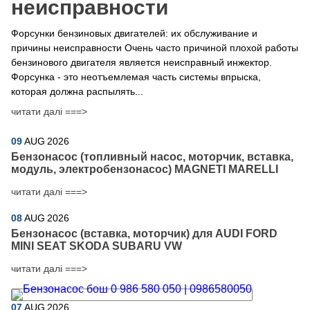
неисправности
Форсунки бензиновых двигателей: их обслуживание и
причины неисправности Очень часто причиной плохой работы
бензинового двигателя является неисправный инжектор.
Форсунка - это неотъемлемая часть системы впрыска,
которая должна распылять...
читати далі ===>
09
AUG
2026
Бензонасос (топливный насос, моторчик, вставка,
модуль, электробензонасос) MAGNETI MARELLI
читати далі ===>
08
AUG
2026
Бензонасос (вставка, моторчик) для AUDI FORD
MINI SEAT SKODA SUBARU VW
читати далі ===>
07
AUG
2026