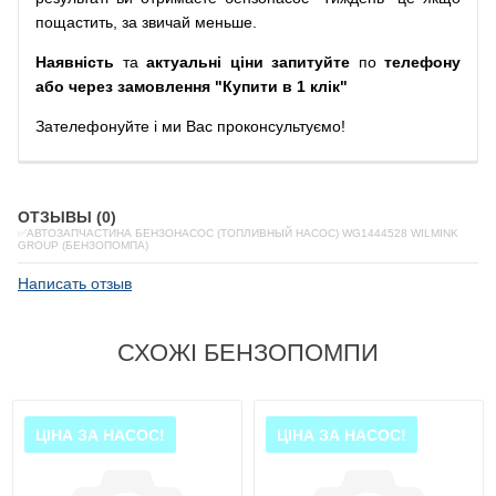
пощастить, за звичай меньше.
Наявність
та
актуальні ціни запитуйте
по
телефону
або через замовлення "Купити в 1 клік"
Зателефонуйте
і
ми
Вас
проконсультуємо
!
ОТЗЫВЫ (0)
✅АВТОЗАПЧАСТИНА БЕНЗОНАСОС (ТОПЛИВНЫЙ НАСОС) WG1444528 WILMINK
GROUP (БЕНЗОПОМПА)
Написать отзыв
СХОЖІ БЕНЗОПОМПИ
ЦІНА ЗА НАСОС!
ЦІНА ЗА НАСОС!