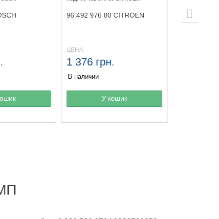
OSCH
96 492 976 80 CITROEN
ЦЕНА:
.
1 376 грн.
В наличии
зине
кошик
Товар в корзине
У кошик
Товар в ко
МП