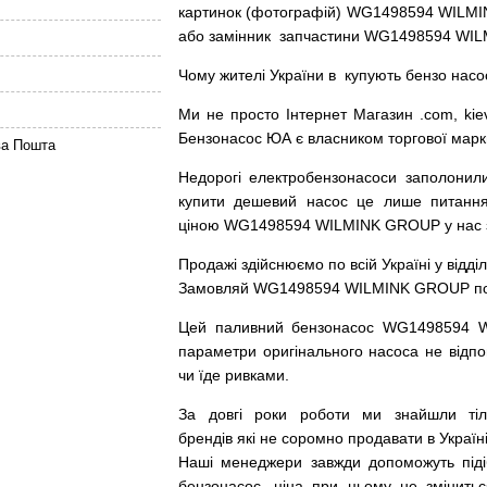
картинок
(
фотографій
)
WG1498594 WILMIN
або
замінник
запчастини WG1498594 WIL
Чому
жителі
України
в
купують
бензо насо
Ми
не просто
Інтернет
Магазин
.com
,
kie
Бензонасос
ЮА
є
власником
торгової
марк
ва Пошта
Недорогі
електробензонасоси
заполонил
купити
дешевий
насос
це
лише
питанн
ціною
WG1498594 WILMINK GROUP у нас з г
Продажі
здійснюємо
по
всій
Україні
у відді
Замовляй
WG1498594 WILMINK GROUP по до
Цей
паливний
бензонасос
WG1498594 
параметри
оригінального
насоса не
відпо
чи
їде
ривками
.
За
довгі
роки
роботи
ми
знайшли
ті
брендів
які
не соромно
продавати
в
Україні
Наші
менеджери
завжди
допоможуть
під
бензонасос
,
ціна
при
цьому
не змінитьс