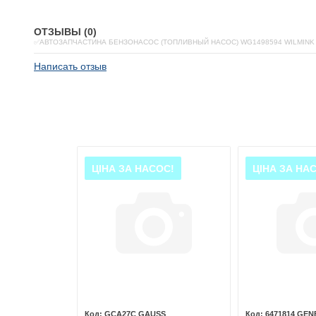
ОТЗЫВЫ (0)
✅АВТОЗАПЧАСТИНА БЕНЗОНАСОС (ТОПЛИВНЫЙ НАСОС) WG1498594 WILMINK
Написать отзыв
ОС!
ЦІНА ЗА НАСОС!
ЦІНА ЗА НА
ILMINK GROUP
GCA27C GAUSS
6471814 GE