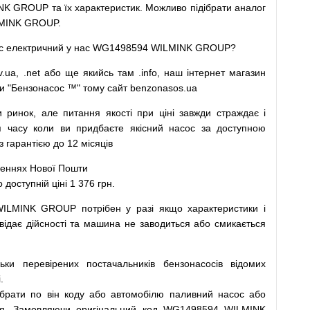
K GROUP та їх характеристик.
Можливо
підібрати
аналог
MINK GROUP.
с
електричний
у
нас
WG1498594 WILMINK GROUP?
v.ua
,
.net
або
ще
якийсь
там
.info
,
наш
інтернет
магазин
и
"
Бензонасос
™
"
тому
сайт
benzonasos.ua
и
ринок
,
але
питання
якості
при
ціні
завжди
страждає
і
я
часу
коли
ви
придбаєте
якісний
насос
за доступною
арантією до 12 місяців
леннях
Нової
Пошти
ступній ціні 1 376 грн.
WILMINK GROUP
потрібен
у разі
якщо
характеристики
і
відає дійсності та
машина
не заводиться
або
смикається
льки
перевірених
постачальників
бензонасосів відомих
.
ібрати
по
він коду
або
автомобілю
паливний
насос
або
я
.
Замовляючи
оригінальний
код
WG1498594 WILMINK