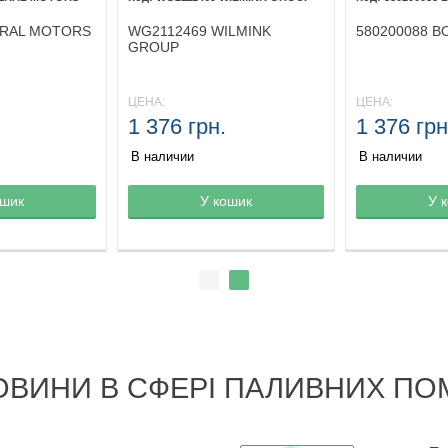
ERAL MOTORS
WG2112469 WILMINK
580200088 B
GROUP
ЦЕНА:
ЦЕНА:
1 376 грн.
1 376 грн
В наличии
В наличии
ине
ошик
Товар в корзине
У кошик
Товар в кор
У 
ОВИНИ В СФЕРІ ПАЛИВНИХ ПО