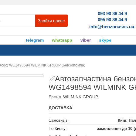
093 90 88 44 9
095 90 88 44 9
Знайти насос
info@benzonasos.ua
telegram
whatsapp
viber
skype
насос) WG1498594 WILMINK GROUP (бензопомпа)
✅Автозапчастина бензон
WG1498594 WILMINK GR
Бренд
WILMINK GROUP
ДОСТАВКА
Самовивіз:
Київ, Пал
По Києву:
замовлення до 10 (