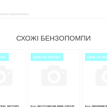
 GROUP (БЕНЗОПОМПА)
СХОЖІ БЕНЗОПОМПИ
СОС!
ЦІНА ЗА НАСОС!
ЦІНА ЗА Н
NERAL MOTORS
WG2112469 WILMINK GROUP
580200088