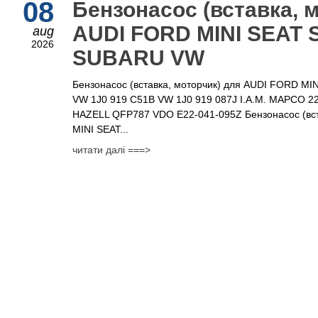
08
Бензонасос (вставка, 
AUDI FORD MINI SEAT
aug
2026
SUBARU VW
Бензонасос (вставка, моторчик) для AUDI FORD M
VW 1J0 919 C51B VW 1J0 919 087J I.A.M. MAPCO
HAZELL QFP787 VDO E22-041-095Z Бензонасос (вст
MINI SEAT...
читати далі ===>