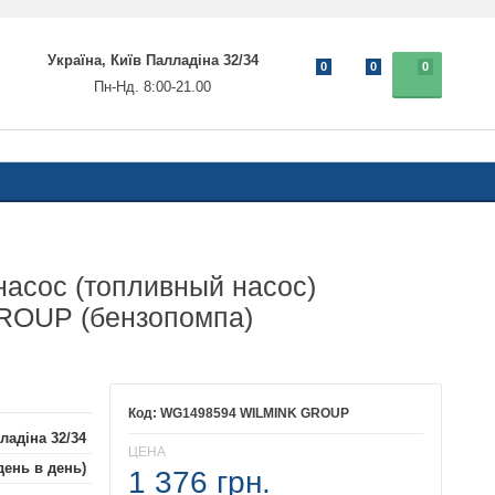
Україна, Київ Палладіна 32/34
0
0
0
Пн-Нд. 8:00-21.00
асос (топливный насос)
OUP (бензопомпа)
WG1498594 WILMINK GROUP
ладіна 32/34
ЦЕНА
день в день)
1 376 грн.