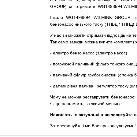
GROUP, ви і отримаєте WG1498594 WILM
Інколи WG1498594 WILMINK GROUP
н
бензонасос
низького
тиску
(
ТНВД
/
ТННД
)
У
нас
ви
множети
отримати
відповідь
на
те
Так
само
завжди
можна
купити
комплект
(
р
-
електро
бензо
насос (электро насос)
-
погружной
паливний
фільтр
тонкого очи
-
паливний
фільтр
грубої
очистки
(
сіточка
б
-
датчик
рівня
палива
і
регулятор
тиску
(
кл
Чому
не можна
реставрувати
бензонасос
:
якщо пощастить, за звичай меньше.
Наявність
та
актуальні ціни запитуйте
п
Зателефонуйте
і
ми
Вас
проконсультуємо
!