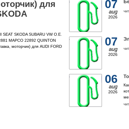
07
моторчик) для
Бе
чи
 SKODA
aug
2026
INI SEAT SKODA SUBARU VW O.E.
07
Эл
 22881 MAPCO 22892 QUINTON
авка, моторчик) для AUDI FORD
чи
aug
2026
06
То
Ка
aug
ко
2026
ме
чи