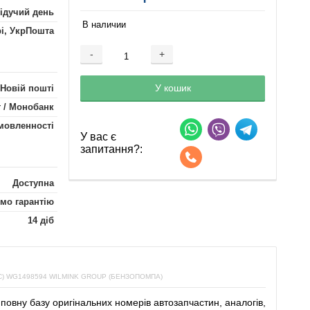
лідучий день
В наличии
рі, УкрПошта
-
+
Добавляется...
Добавлен
У кошик
 Новій пошті
 / Монобанк
мовленності
У вас є
запитання?:
Доступна
мо гарантію
14 діб
 WG1498594 WILMINK GROUP (БЕНЗОПОМПА)
повну
базу
оригінальних
номерів автозапчастин
,
аналогів
,