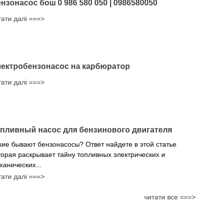
нзонасос бош 0 986 580 050 | 0986580050
тати далі ===>
ектробензонасос на карбюратор
тати далі ===>
пливный насос для бензинового двигателя
кие бывают бензонасосы? Ответ найдете в этой статье
торая раскрывает тайну топливных электрических и
ханических...
тати далі ===>
читати все ===>