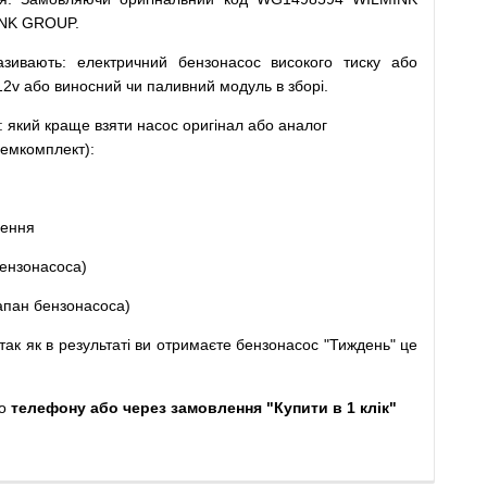
INK GROUP.
азивають
:
електричний
бензонасос
високого
тиску
або
12v
або
виносний
чи
паливний
модуль
в
зборі
.
: який
краще
взяти
насос
оригінал
або
аналог
емкомплект
)
:
щення
ензонасоса
)
апан
бензонасоса
)
так
як
в
результаті
ви
отримаєте
бензонасос
"
Тиждень" це
о
телефону або через замовлення "Купити в 1 клік"