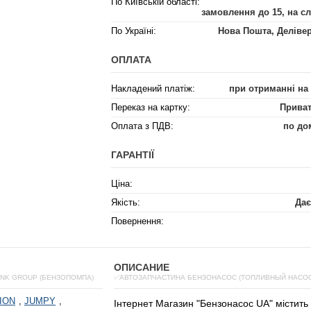
По Київській області:
замовлення до 15, на с
По Україні:
Нова Пошта, Деліве
ОПЛАТА
Накладений платіж:
при отриманні на
Переказ на картку:
Приват
Оплата з ПДВ:
по до
ГАРАНТІЇ
Ціна:
Якість:
Дає
Повернення:
ОПИСАНИЕ
INK GROUP (БЕНЗОПОМПА)
✅АВТОЗАПЧАСТИНА БЕНЗОНАСОС (ТОПЛИВНЫЙ НАСОС)
ION
,
JUMPY
,
Інтернет
Магазин
"
Бензонасос
UA
"
містить