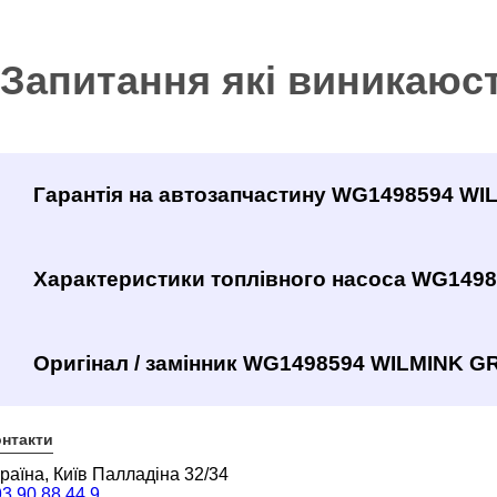
Запитання які виникаюс
Гарантія на автозапчастину WG1498594 W
Характеристики топлівного насоса WG149
Оригінал / замінник WG1498594 WILMINK GR
нтакти
раїна, Київ Палладіна 32/34
3 90 88 44 9