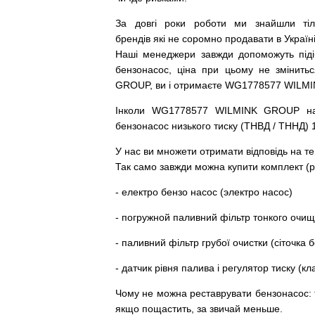
За
довгі
роки
роботи
ми
знайшли
ті
брендів
які
не соромно
продавати
в
Україні
Наші
менеджери
завжди
допоможуть
під
бензонасос
,
ціна
при
цьому
не змінитьс
GROUP, ви і отримаєте WG1778577 WILM
Інколи WG1778577 WILMINK GROUP
н
бензонасос
низького
тиску
(
ТНВД
/
ТННД
)
У
нас
ви
множети
отримати
відповідь
на
те
Так
само
завжди
можна
купити
комплект
(
р
-
електро
бензо
насос (электро насос)
-
погружной
паливний
фільтр
тонкого очи
-
паливний
фільтр
грубої
очистки
(
сіточка
б
-
датчик
рівня
палива
і
регулятор
тиску
(
кл
Чому
не можна
реставрувати
бензонасос
:
якщо пощастить, за звичай меньше.