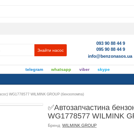
093 90 88 44 9
095 90 88 44 9
Знайти насос
info@benzonasos.ua
telegram
whatsapp
viber
skype
насос) WG1778577 WILMINK GROUP (бензопомпа)
✅Автозапчастина бензон
WG1778577 WILMINK GR
Бренд
WILMINK GROUP