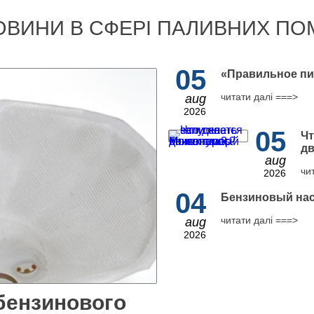
ОВИНИ В СФЕРІ ПАЛИВНИХ ПО
05
​«Правильное пи
читати далі ===>
aug
2026
05
Чт
дв
aug
чи
2026
04
Бензиновый нас
читати далі ===>
aug
2026
бензинового