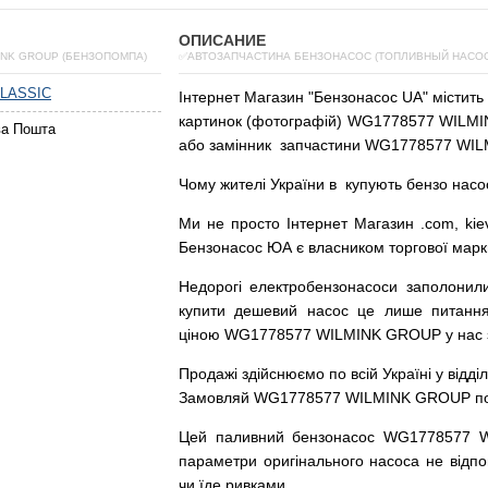
ОПИСАНИЕ
INK GROUP (БЕНЗОПОМПА)
✅АВТОЗАПЧАСТИНА БЕНЗОНАСОС (ТОПЛИВНЫЙ НАСОС)
LASSIC
Інтернет
Магазин
"
Бензонасос
UA
"
містить
картинок
(
фотографій
)
WG1778577 WILMIN
ва Пошта
або
замінник
запчастини WG1778577 WIL
Чому
жителі
України
в
купують
бензо насо
Ми
не просто
Інтернет
Магазин
.com
,
kie
Бензонасос
ЮА
є
власником
торгової
марк
Недорогі
електробензонасоси
заполонил
купити
дешевий
насос
це
лише
питанн
ціною
WG1778577 WILMINK GROUP у нас з г
Продажі
здійснюємо
по
всій
Україні
у відді
Замовляй
WG1778577 WILMINK GROUP по до
Цей
паливний
бензонасос
WG1778577 
параметри
оригінального
насоса не
відпо
чи
їде
ривками
.