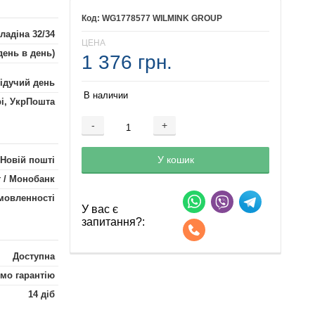
WG1778577 WILMINK GROUP
ладіна 32/34
ЦЕНА
день в день)
1 376 грн.
лідучий день
В наличии
рі, УкрПошта
-
+
Добавляется...
Добавлен
У кошик
 Новій пошті
 / Монобанк
мовленності
У вас є
запитання?:
Доступна
мо гарантію
14 діб