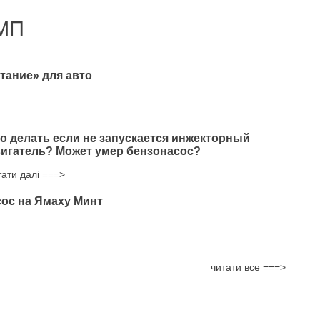
МП
тание» для авто
о делать если не запускается инжекторный
игатель? Может умер бензонасос?
тати далі ===>
ос на Ямаху Минт
читати все ===>