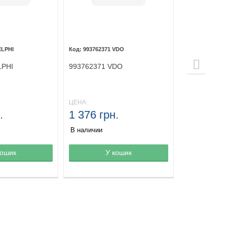
ELPHI
993762371 VDO
LPHI
993762371 VDO
ЦЕНА:
.
1 376 грн.
В наличии
зине
кошик
Товар в корзине
У кошик
Товар в ко