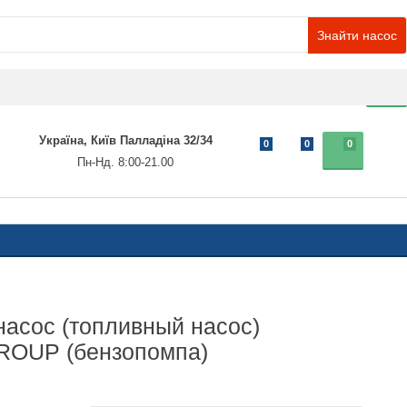
Знайти насос
0
Україна, Київ Палладіна 32/34
0
0
0
Пн-Нд. 8:00-21.00
асос (топливный насос)
OUP (бензопомпа)