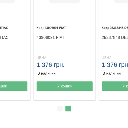
NTIAC
43906091 FIAT
25337848 D
TIAC
43906091 FIAT
25337848 DE
ЦЕНА:
ЦЕНА:
1 376 грн.
1 376 грн
В наличии
В наличии
ине
ошик
Товар в корзине
У кошик
Товар в кор
У 