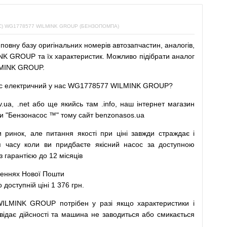
 WG1778577 WILMINK GROUP (БЕНЗОПОМПА)
повну
базу
оригінальних
номерів автозапчастин
,
аналогів
,
K GROUP та їх характеристик.
Можливо
підібрати
аналог
MINK GROUP.
с
електричний
у
нас
WG1778577 WILMINK GROUP?
v.ua
,
.net
або
ще
якийсь
там
.info
,
наш
інтернет
магазин
и
"
Бензонасос
™
"
тому
сайт
benzonasos.ua
и
ринок
,
але
питання
якості
при
ціні
завжди
страждає
і
я
часу
коли
ви
придбаєте
якісний
насос
за доступною
арантією до 12 місяців
леннях
Нової
Пошти
ступній ціні 1 376 грн.
WILMINK GROUP
потрібен
у разі
якщо
характеристики
і
відає дійсності та
машина
не заводиться
або
смикається