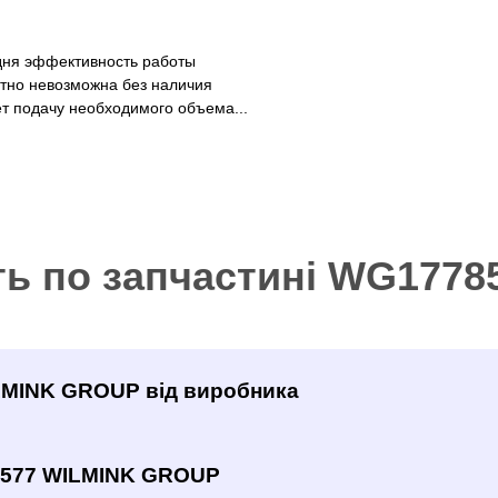
дня эффективность работы
тно невозможна без наличия
т подачу необходимого объема...
ть по запчастині WG177
ILMINK GROUP від виробника
8577 WILMINK GROUP