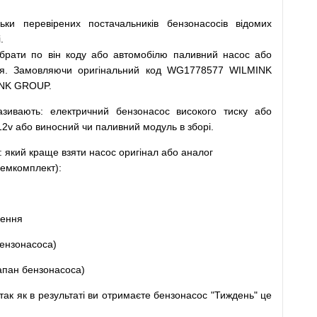
льки
перевірених
постачальників
бензонасосів відомих
.
ібрати
по
він коду
або
автомобілю
паливний
насос
або
я
.
Замовляючи
оригінальний
код
WG1778577 WILMINK
INK GROUP.
азивають
:
електричний
бензонасос
високого
тиску
або
12v
або
виносний
чи
паливний
модуль
в
зборі
.
: який
краще
взяти
насос
оригінал
або
аналог
емкомплект
)
:
щення
ензонасоса
)
апан
бензонасоса
)
так
як
в
результаті
ви
отримаєте
бензонасос
"
Тиждень" це