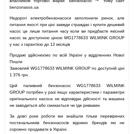
власником
торгової
марки
"
Бензонасос
™
"
тому
сайт
benzonasos.ua
Недорогі
електробензонасоси
заполонили
ринок
,
але
питання
якості
при
ціні
завжди
страждає
і
купити
дешевий
насос
це
лише
питання
часу
коли
ви
придбаєте
якісний
насос
за доступною
ціною
WG1778633 WILMINK GROUP
у нас з гарантією до 12 місяців
Продажі
здійснюємо
по
всій
Україні
у відділеннях
Нової
Пошти
Замовляй
WG1778633 WILMINK GROUP по доступній ціні
1 376 грн.
Цей
паливний
бензонасос
WG1778633 WILMINK
GROUP
потрібен
у разі
якщо
характеристики
і
параметри
оригінального
насоса не
відповідає дійсності та
машина
не заводиться
або
смикається чи
їде
ривками
.
За
довгі
роки
роботи
ми
знайшли
тільки
перевірених
постачальників
бензонасосів відомих брендів
які
не
соромно
продавати
в
Україні.