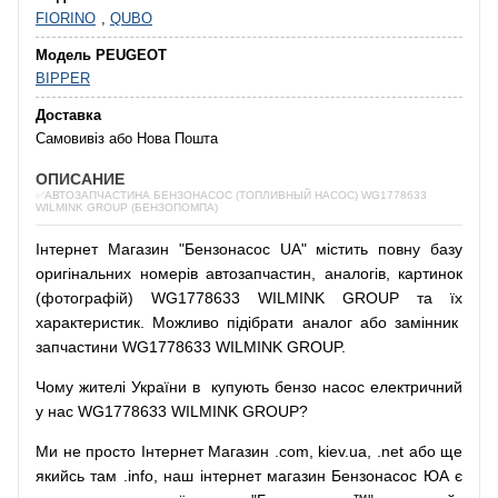
FIORINO
,
QUBO
Модель PEUGEOT
BIPPER
Доставка
Самовивіз або Нова Пошта
ОПИСАНИЕ
✅АВТОЗАПЧАСТИНА БЕНЗОНАСОС (ТОПЛИВНЫЙ НАСОС) WG1778633
WILMINK GROUP (БЕНЗОПОМПА)
Інтернет
Магазин
"
Бензонасос
UA
"
містить
повну
базу
оригінальних
номерів автозапчастин
,
аналогів
,
картинок
(
фотографій
)
WG1778633 WILMINK GROUP та їх
характеристик.
Можливо
підібрати
аналог
або
замінник
запчастини WG1778633 WILMINK GROUP.
Чому
жителі
України
в
купують
бензо насос
електричний
у
нас
WG1778633 WILMINK GROUP?
Ми
не просто
Інтернет
Магазин
.com
,
kiev.ua
,
.net
або
ще
якийсь
там
.info
,
наш
інтернет
магазин
Бензонасос
ЮА
є