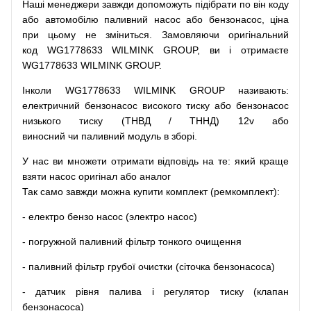
Наші
менеджери
завжди
допоможуть
підібрати
по
він коду
або
автомобілю
паливний
насос
або
бензонасос
,
ціна
при
цьому
не зміниться
.
Замовляючи
оригінальний
код
WG1778633 WILMINK GROUP, ви і отримаєте
WG1778633 WILMINK GROUP.
Інколи WG1778633 WILMINK GROUP
називають
:
електричний
бензонасос
високого
тиску
або
бензонасос
низького
тиску
(
ТНВД
/
ТННД
)
12v
або
виносний
чи
паливний
модуль
в
зборі
.
У
нас
ви
множети
отримати
відповідь
на
те
: який
краще
взяти
насос
оригінал
або
аналог
Так
само
завжди
можна
купити
комплект
(
ремкомплект
)
:
-
електро
бензо
насос (электро насос)
-
погружной
паливний
фільтр
тонкого очищення
-
паливний
фільтр
грубої
очистки
(
сіточка
бензонасоса
)
-
датчик
рівня
палива
і
регулятор
тиску
(
клапан
бензонасоса
)