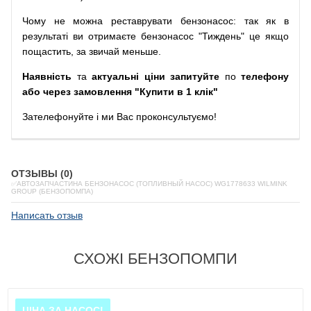
Чому
не можна
реставрувати
бензонасос
:
так
як
в
результаті
ви
отримаєте
бензонасос
"
Тиждень" це якщо
пощастить, за звичай меньше.
Наявність
та
актуальні ціни запитуйте
по
телефону
або через замовлення "Купити в 1 клік"
Зателефонуйте
і
ми
Вас
проконсультуємо
!
ОТЗЫВЫ (0)
✅АВТОЗАПЧАСТИНА БЕНЗОНАСОС (ТОПЛИВНЫЙ НАСОС) WG1778633 WILMINK
GROUP (БЕНЗОПОМПА)
Написать отзыв
СХОЖІ БЕНЗОПОМПИ
ЦІНА ЗА НАСОС!