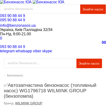
Знайти насос
093 90 88 44 9
095 90 88 44 9
info@benzonasos.ua
Україна, Київ Палладіна 32/34
Пн-Нд. 8:00-21.00
0
0
0
093 90 88 44 9
telegram
whatsapp
viber
skype
Знайти насос
Бензонасос
✅Автозапчастина бензонасос (топливный
насос) WG1796718 WILMINK GROUP
(бензопомпа)
Бренд
WILMINK GROUP