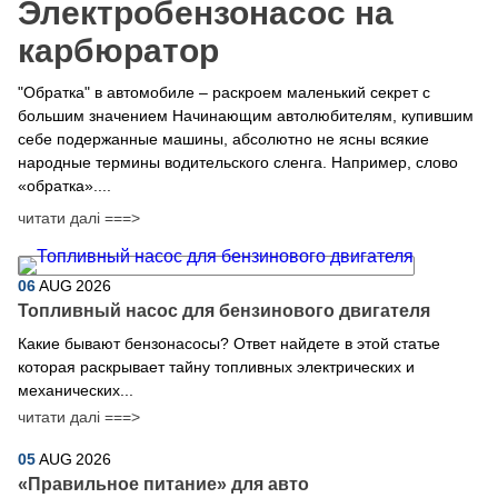
Электробензонасос на
карбюратор
"Обратка" в автомобиле – раскроем маленький секрет с
большим значением Начинающим автолюбителям, купившим
себе подержанные машины, абсолютно не ясны всякие
народные термины водительского сленга. Например, слово
«обратка»....
читати далі ===>
06
AUG
2026
Топливный насос для бензинового двигателя
Какие бывают бензонасосы? Ответ найдете в этой статье
которая раскрывает тайну топливных электрических и
механических...
читати далі ===>
05
AUG
2026
​«Правильное питание» для авто