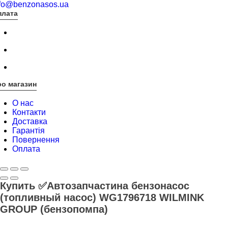
nfo@benzonasos.ua
плата
о магазин
О нас
Контакти
Доставка
Гарантія
Повернення
Оплата
Купить ✅Автозапчастина бензонасос
(топливный насос) WG1796718 WILMINK
GROUP (бензопомпа)