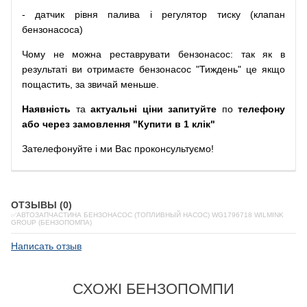
-
датчик
рівня
палива
і
регулятор
тиску
(
клапан
бензонасоса
)
Чому
не можна
реставрувати
бензонасос
:
так
як
в
результаті
ви
отримаєте
бензонасос
"
Тиждень" це якщо
пощастить, за звичай меньше.
Наявність
та
актуальні ціни запитуйте
по
телефону
або через замовлення "Купити в 1 клік"
Зателефонуйте
і
ми
Вас
проконсультуємо
!
ОТЗЫВЫ (0)
✅АВТОЗАПЧАСТИНА БЕНЗОНАСОС (ТОПЛИВНЫЙ НАСОС) WG1796718 WILMINK
GROUP (БЕНЗОПОМПА)
Написать отзыв
СХОЖІ БЕНЗОПОМПИ