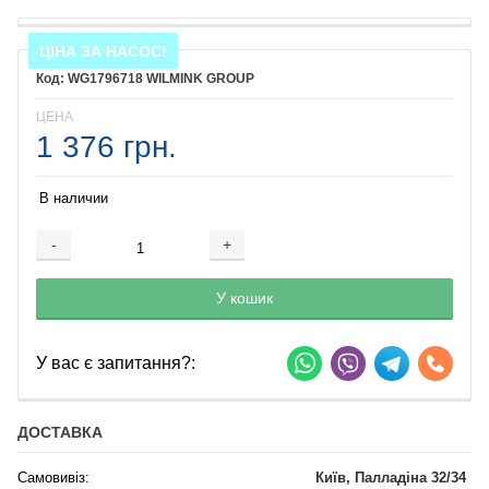
ЦІНА ЗА НАСОС!
WG1796718 WILMINK GROUP
ЦЕНА
1 376 грн.
В наличии
-
+
Добавляется...
Добавлен
У кошик
У вас є запитання?:
ДОСТАВКА
Самовивіз:
Київ, Палладіна 32/34