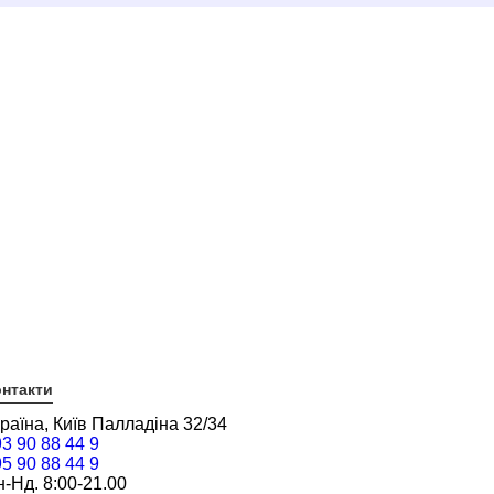
нтакти
раїна, Київ Палладіна 32/34
3 90 88 44 9
5 90 88 44 9
-Нд. 8:00-21.00