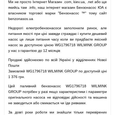
Ми
не просто
Інтернет
Магазин
.com
,
kiev.ua
,
.net
або
ще
якийсь
там
.info
,
наш
інтернет
магазин
Бензонасос
ЮА
є
власником
торгової
марки
"
Бензонасос
™
"
тому
сайт
benzonasos.ua
Недорогі
електробензонасоси
заполонили
ринок
,
але
питання
якості
при
ціні
завжди
страждає
і
купити
дешевий
насос
це
лише
питання
часу
коли
ви
придбаєте
якісний
насос
за доступною
ціною
WG1796718 WILMINK GROUP
у нас з гарантією до 12 місяців
Продажі
здійснюємо
по
всій
Україні
у відділеннях
Нової
Пошти
Замовляй
WG1796718 WILMINK GROUP по доступній ціні
1 376 грн.
Цей
паливний
бензонасос
WG1796718 WILMINK
GROUP
потрібен
у разі
якщо
характеристики
і
параметри
оригінального
насоса не
відповідає дійсності та
машина
не заводиться
або
смикається чи
їде
ривками
.
За
довгі
роки
роботи
ми
знайшли
тільки
перевірених