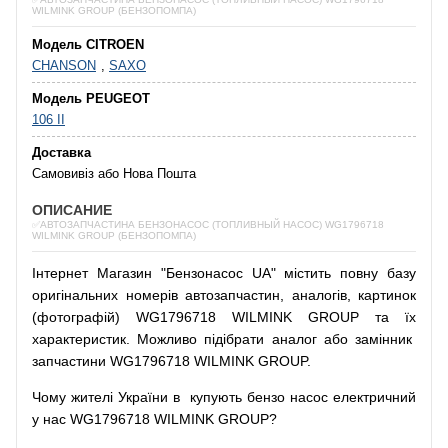
WILMINK GROUP (БЕНЗОПОМПА)
Модель CITROEN
CHANSON
,
SAXO
Модель PEUGEOT
106 II
Доставка
Самовивіз або Нова Пошта
ОПИСАНИЕ
✅АВТОЗАПЧАСТИНА БЕНЗОНАСОС (ТОПЛИВНЫЙ НАСОС) WG1796718
WILMINK GROUP (БЕНЗОПОМПА)
Інтернет
Магазин
"
Бензонасос
UA
"
містить
повну
базу
оригінальних
номерів автозапчастин
,
аналогів
,
картинок
(
фотографій
)
WG1796718 WILMINK GROUP та їх
характеристик.
Можливо
підібрати
аналог
або
замінник
запчастини WG1796718 WILMINK GROUP.
Чому
жителі
України
в
купують
бензо насос
електричний
у
нас
WG1796718 WILMINK GROUP?