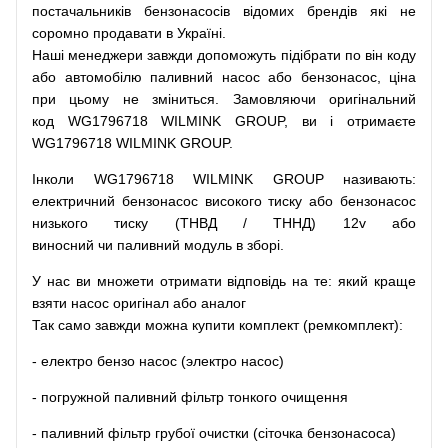
постачальників
бензонасосів відомих брендів
які
не
соромно
продавати
в
Україні.
Наші
менеджери
завжди
допоможуть
підібрати
по
він коду
або
автомобілю
паливний
насос
або
бензонасос
,
ціна
при
цьому
не зміниться
.
Замовляючи
оригінальний
код
WG1796718 WILMINK GROUP, ви і отримаєте
WG1796718 WILMINK GROUP.
Інколи WG1796718 WILMINK GROUP
називають
:
електричний
бензонасос
високого
тиску
або
бензонасос
низького
тиску
(
ТНВД
/
ТННД
)
12v
або
виносний
чи
паливний
модуль
в
зборі
.
У
нас
ви
множети
отримати
відповідь
на
те
: який
краще
взяти
насос
оригінал
або
аналог
Так
само
завжди
можна
купити
комплект
(
ремкомплект
)
:
-
електро
бензо
насос (электро насос)
-
погружной
паливний
фільтр
тонкого очищення
-
паливний
фільтр
грубої
очистки
(
сіточка
бензонасоса
)