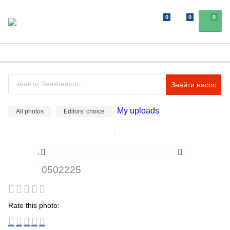
0
0
0
Знайти насос
My uploads
All photos
Editors’ choice
0502225
Rate this photo: