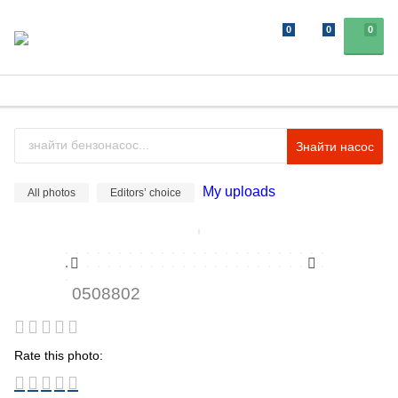
0
0
0
Знайти насос
My uploads
All photos
Editors’ choice
0508802
Rate this photo: