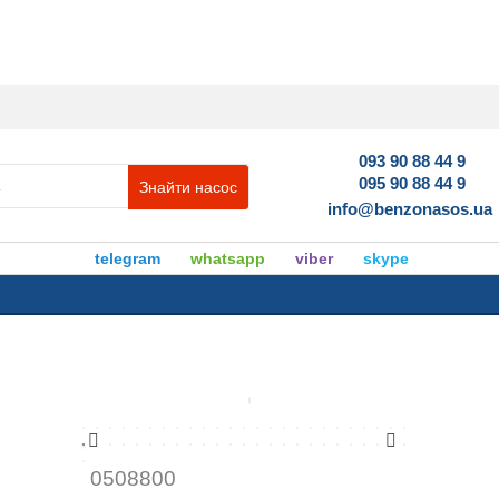
093 90 88 44 9
095 90 88 44 9
Знайти насос
info@benzonasos.ua
telegram
whatsapp
viber
skype
0508800