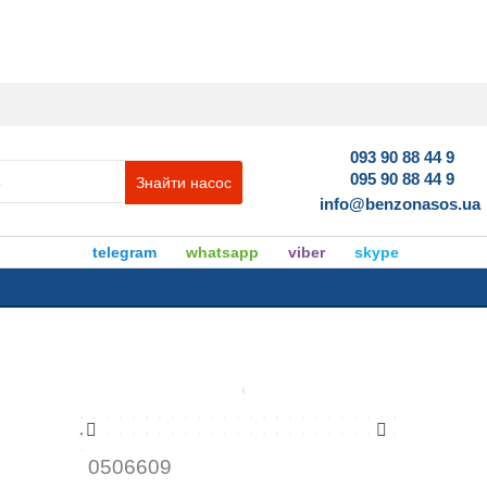
093 90 88 44 9
095 90 88 44 9
Знайти насос
info@benzonasos.ua
telegram
whatsapp
viber
skype
0506609