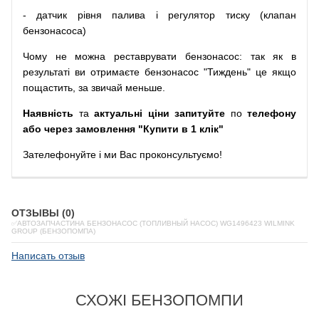
-
датчик
рівня
палива
і
регулятор
тиску
(
клапан
бензонасоса
)
Чому
не можна
реставрувати
бензонасос
:
так
як
в
результаті
ви
отримаєте
бензонасос
"
Тиждень" це якщо
пощастить, за звичай меньше.
Наявність
та
актуальні ціни запитуйте
по
телефону
або через замовлення "Купити в 1 клік"
Зателефонуйте
і
ми
Вас
проконсультуємо
!
ОТЗЫВЫ (0)
✅АВТОЗАПЧАСТИНА БЕНЗОНАСОС (ТОПЛИВНЫЙ НАСОС) WG1496423 WILMINK
GROUP (БЕНЗОПОМПА)
Написать отзыв
СХОЖІ БЕНЗОПОМПИ