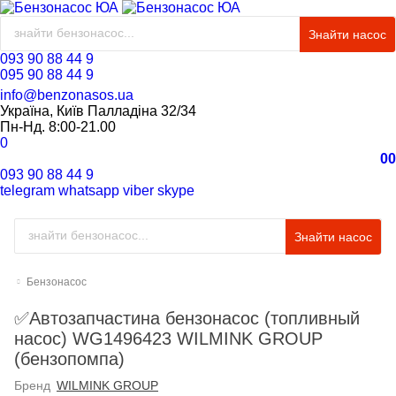
Знайти насос
093 90 88 44 9
095 90 88 44 9
info@benzonasos.ua
Україна, Київ Палладіна 32/34
Пн-Нд. 8:00-21.00
0
0
0
093 90 88 44 9
telegram
whatsapp
viber
skype
Знайти насос
Бензонасос
✅Автозапчастина бензонасос (топливный
насос) WG1496423 WILMINK GROUP
(бензопомпа)
Бренд
WILMINK GROUP