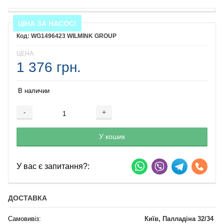
ЦІНА ЗА НАСОС!
WG1496423 WILMINK GROUP
ЦЕНА
1 376 грн.
В наличии
-
+
Добавляется...
Добавлен
У кошик
У вас є запитання?:
ДОСТАВКА
Самовивіз:
Київ, Палладіна 32/34