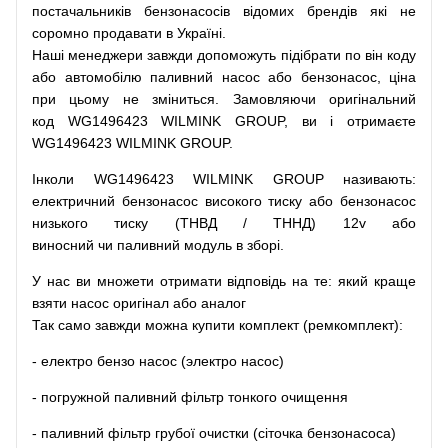
постачальників
бензонасосів відомих брендів
які
не
соромно
продавати
в
Україні.
Наші
менеджери
завжди
допоможуть
підібрати
по
він коду
або
автомобілю
паливний
насос
або
бензонасос
,
ціна
при
цьому
не зміниться
.
Замовляючи
оригінальний
код
WG1496423 WILMINK GROUP, ви і отримаєте
WG1496423 WILMINK GROUP.
Інколи WG1496423 WILMINK GROUP
називають
:
електричний
бензонасос
високого
тиску
або
бензонасос
низького
тиску
(
ТНВД
/
ТННД
)
12v
або
виносний
чи
паливний
модуль
в
зборі
.
У
нас
ви
множети
отримати
відповідь
на
те
: який
краще
взяти
насос
оригінал
або
аналог
Так
само
завжди
можна
купити
комплект
(
ремкомплект
)
:
-
електро
бензо
насос (электро насос)
-
погружной
паливний
фільтр
тонкого очищення
-
паливний
фільтр
грубої
очистки
(
сіточка
бензонасоса
)