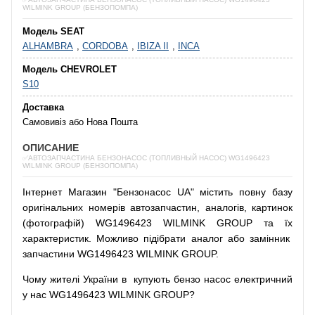
WILMINK GROUP (БЕНЗОПОМПА)
Модель SEAT
ALHAMBRA
,
CORDOBA
,
IBIZA II
,
INCA
Модель CHEVROLET
S10
Доставка
Самовивіз або Нова Пошта
ОПИСАНИЕ
✅АВТОЗАПЧАСТИНА БЕНЗОНАСОС (ТОПЛИВНЫЙ НАСОС) WG1496423
WILMINK GROUP (БЕНЗОПОМПА)
Інтернет
Магазин
"
Бензонасос
UA
"
містить
повну
базу
оригінальних
номерів автозапчастин
,
аналогів
,
картинок
(
фотографій
)
WG1496423 WILMINK GROUP та їх
характеристик.
Можливо
підібрати
аналог
або
замінник
запчастини WG1496423 WILMINK GROUP.
Чому
жителі
України
в
купують
бензо насос
електричний
у
нас
WG1496423 WILMINK GROUP?