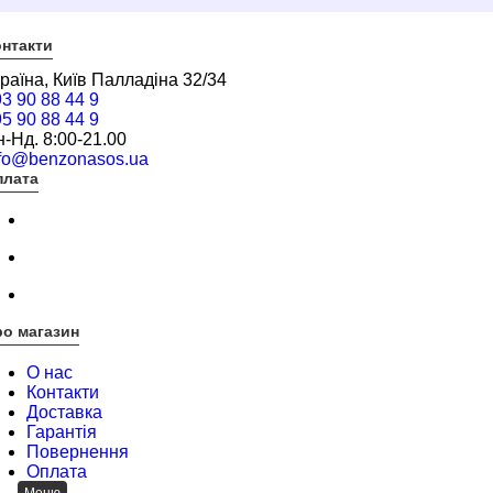
нтакти
раїна, Київ Палладіна 32/34
3 90 88 44 9
5 90 88 44 9
-Нд. 8:00-21.00
nfo@benzonasos.ua
плата
о магазин
О нас
Контакти
Доставка
Гарантія
Повернення
Оплата