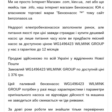
Ми
не просто
Інтернет
Магазин
.com
,
kiev.ua
,
.net
або
ще
якийсь
там
.info
,
наш
інтернет
магазин
Бензонасос
ЮА
є
власником
торгової
марки
"
Бензонасос
™
"
тому
сайт
benzonasos.ua
Недорогі
електробензонасоси
заполонили
ринок
,
але
питання
якості
при
ціні
завжди
страждає
і
купити
дешевий
насос
це
лише
питання
часу
коли
ви
придбаєте
якісний
насос
за доступною
ціною
WG1496423 WILMINK GROUP
у нас з гарантією до 12 місяців
Продажі
здійснюємо
по
всій
Україні
у відділеннях
Нової
Пошти
Замовляй
WG1496423 WILMINK GROUP по доступній ціні
1 376 грн.
Цей
паливний
бензонасос
WG1496423 WILMINK
GROUP
потрібен
у разі
якщо
характеристики
і
параметри
оригінального
насоса не
відповідає дійсності та
машина
не заводиться
або
смикається чи
їде
ривками
.
За
довгі
роки
роботи
ми
знайшли
тільки
перевірених