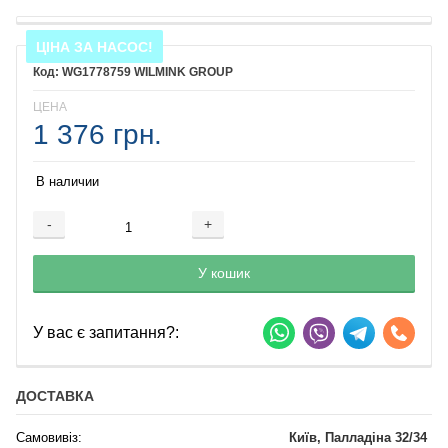
ЦІНА ЗА НАСОС!
WG1778759 WILMINK GROUP
ЦЕНА
1 376 грн.
В наличии
-
+
Добавляется...
Добавлен
У кошик
У вас є запитання?:
ДОСТАВКА
Самовивіз:
Київ, Палладіна 32/34