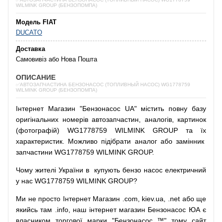
WILMINK GROUP (БЕНЗОПОМПА)
Модель FIAT
DUCATO
Доставка
Самовивіз або Нова Пошта
ОПИСАНИЕ
✅АВТОЗАПЧАСТИНА БЕНЗОНАСОС (ТОПЛИВНЫЙ НАСОС) WG1778759
WILMINK GROUP (БЕНЗОПОМПА)
Інтернет
Магазин
"
Бензонасос
UA
"
містить
повну
базу
оригінальних
номерів автозапчастин
,
аналогів
,
картинок
(
фотографій
)
WG1778759 WILMINK GROUP та їх
характеристик.
Можливо
підібрати
аналог
або
замінник
запчастини WG1778759 WILMINK GROUP.
Чому
жителі
України
в
купують
бензо насос
електричний
у
нас
WG1778759 WILMINK GROUP?
Ми
не просто
Інтернет
Магазин
.com
,
kiev.ua
,
.net
або
ще
якийсь
там
.info
,
наш
інтернет
магазин
Бензонасос
ЮА
є
власником
торгової
марки
"
Бензонасос
™
"
тому
сайт