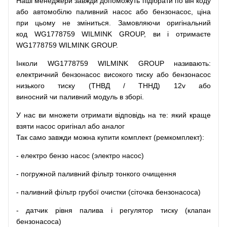
Наші
менеджери
завжди
допоможуть
підібрати
по
він коду
або
автомобілю
паливний
насос
або
бензонасос
,
ціна
при
цьому
не зміниться
.
Замовляючи
оригінальний
код
WG1778759 WILMINK GROUP, ви і отримаєте
WG1778759 WILMINK GROUP.
Інколи WG1778759 WILMINK GROUP
називають
:
електричний
бензонасос
високого
тиску
або
бензонасос
низького
тиску
(
ТНВД
/
ТННД
)
12v
або
виносний
чи
паливний
модуль
в
зборі
.
У
нас
ви
множети
отримати
відповідь
на
те
: який
краще
взяти
насос
оригінал
або
аналог
Так
само
завжди
можна
купити
комплект
(
ремкомплект
)
:
-
електро
бензо
насос (электро насос)
-
погружной
паливний
фільтр
тонкого очищення
-
паливний
фільтр
грубої
очистки
(
сіточка
бензонасоса
)
-
датчик
рівня
палива
і
регулятор
тиску
(
клапан
бензонасоса
)