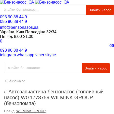
Знайти насос
093 90 88 44 9
095 90 88 44 9
info@benzonasos.ua
Україна, Київ Палладіна 32/34
Пн-Нд. 8:00-21.00
0
0
0
093 90 88 44 9
telegram
whatsapp
viber
skype
Знайти насос
Бензонасос
✅Автозапчастина бензонасос (топливный
насос) WG1778759 WILMINK GROUP
(бензопомпа)
Бренд
WILMINK GROUP