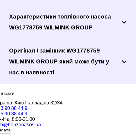
Характеристики топлівного насоса
WG1778759 WILMINK GROUP
Оригінал / замінник WG1778759
WILMINK GROUP який може бути у
нас в наявності
нтакти
раїна, Київ Палладіна 32/34
3 90 88 44 9
5 90 88 44 9
-Нд. 8:00-21.00
nfo@benzonasos.ua
плата