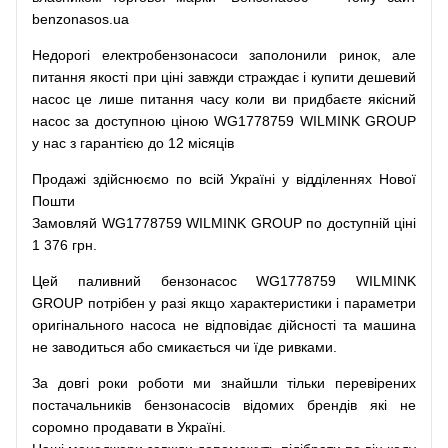
benzonasos.ua
Недорогі
електробензонасоси
заполонили
ринок
,
але
питання
якості
при
ціні
завжди
страждає
і
купити
дешевий
насос
це
лише
питання
часу
коли
ви
придбаєте
якісний
насос
за доступною
ціною
WG1778759 WILMINK GROUP
у нас з гарантією до 12 місяців
Продажі
здійснюємо
по
всій
Україні
у відділеннях
Нової
Пошти
Замовляй
WG1778759 WILMINK GROUP по доступній ціні
1 376 грн.
Цей
паливний
бензонасос
WG1778759 WILMINK
GROUP
потрібен
у разі
якщо
характеристики
і
параметри
оригінального
насоса не
відповідає дійсності та
машина
не заводиться
або
смикається чи
їде
ривками
.
За
довгі
роки
роботи
ми
знайшли
тільки
перевірених
постачальників
бензонасосів відомих брендів
які
не
соромно
продавати
в
Україні.