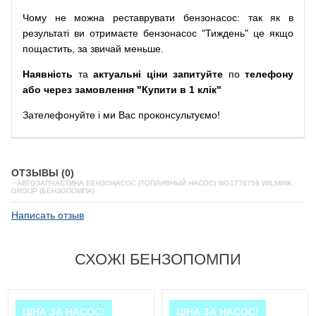
Чому
не можна
реставрувати
бензонасос
:
так
як
в
результаті
ви
отримаєте
бензонасос
"
Тиждень" це якщо
пощастить, за звичай меньше.
Наявність
та
актуальні ціни запитуйте
по
телефону
або через замовлення "Купити в 1 клік"
Зателефонуйте
і
ми
Вас
проконсультуємо
!
ОТЗЫВЫ (0)
✅АВТОЗАПЧАСТИНА БЕНЗОНАСОС (ТОПЛИВНЫЙ НАСОС) WG1778759 WILMINK
GROUP (БЕНЗОПОМПА)
Написать отзыв
СХОЖІ БЕНЗОПОМПИ
ЦІНА ЗА НАСОС!
ЦІНА ЗА НАСОС!