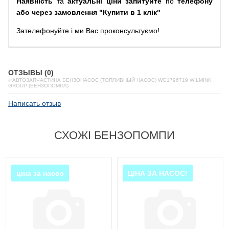
Наявність
та
актуальні ціни запитуйте
по
телефону
або через замовлення "Купити в 1 клік"
Зателефонуйте
і
ми
Вас
проконсультуємо
!
ОТЗЫВЫ (0)
✅АВТОЗАПЧАСТИНА БЕНЗОНАСОС (ТОПЛИВНЫЙ НАСОС) WG1796719 WILMINK
GROUP (БЕНЗОПОМПА)
Написать отзыв
СХОЖІ БЕНЗОПОМПИ
ціна за насос
ЦІНА ЗА НАСОС!