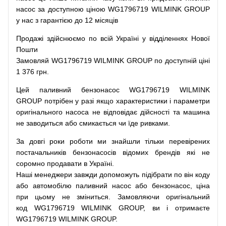
насос
за доступною
ціною
WG1796719 WILMINK GROUP
у нас з гарантією до 12 місяців
Продажі
здійснюємо
по
всій
Україні
у відділеннях
Нової
Пошти
Замовляй
WG1796719 WILMINK GROUP по доступній ціні
1 376 грн.
Цей
паливний
бензонасос
WG1796719 WILMINK
GROUP
потрібен
у разі
якщо
характеристики
і
параметри
оригінального
насоса не
відповідає дійсності та
машина
не заводиться
або
смикається чи
їде
ривками
.
За
довгі
роки
роботи
ми
знайшли
тільки
перевірених
постачальників
бензонасосів відомих брендів
які
не
соромно
продавати
в
Україні.
Наші
менеджери
завжди
допоможуть
підібрати
по
він коду
або
автомобілю
паливний
насос
або
бензонасос
,
ціна
при
цьому
не зміниться
.
Замовляючи
оригінальний
код
WG1796719 WILMINK GROUP, ви і отримаєте
WG1796719 WILMINK GROUP.