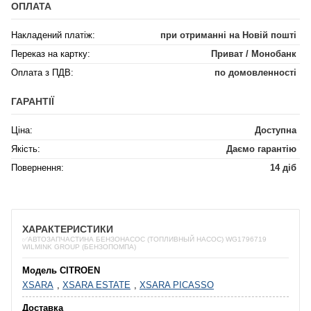
ОПЛАТА
Накладений платіж:
при отриманні на Новій пошті
Переказ на картку:
Приват / Монобанк
Оплата з ПДВ:
по домовленності
ГАРАНТІЇ
Ціна:
Доступна
Якість:
Даємо гарантію
Повернення:
14 діб
ХАРАКТЕРИСТИКИ
✅АВТОЗАПЧАСТИНА БЕНЗОНАСОС (ТОПЛИВНЫЙ НАСОС) WG1796719
WILMINK GROUP (БЕНЗОПОМПА)
Модель CITROEN
XSARA
,
XSARA ESTATE
,
XSARA PICASSO
Доставка