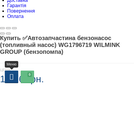
Доставка
Гарантія
Повернення
Оплата
Купить ✅Автозапчастина бензонасос
(топливный насос) WG1796719 WILMINK
GROUP (бензопомпа)
Меню
ЦЕНА
0
1 376 грн.
В наличии
-
+
Добавляется...
Добавлен
У кошик