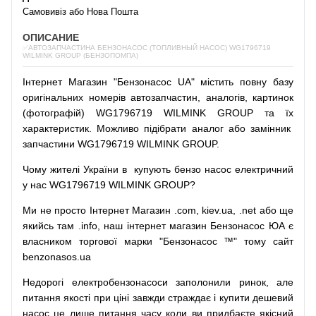
Самовивіз або Нова Пошта
ОПИСАНИЕ
✅АВТОЗАПЧАСТИНА БЕНЗОНАСОС (ТОПЛИВНЫЙ НАСОС) WG1796719
WILMINK GROUP (БЕНЗОПОМПА)
Інтернет
Магазин
"
Бензонасос
UA
"
містить
повну
базу
оригінальних
номерів автозапчастин
,
аналогів
,
картинок
(
фотографій
)
WG1796719 WILMINK GROUP та їх
характеристик.
Можливо
підібрати
аналог
або
замінник
запчастини WG1796719 WILMINK GROUP.
Чому
жителі
України
в
купують
бензо насос
електричний
у
нас
WG1796719 WILMINK GROUP?
Ми
не просто
Інтернет
Магазин
.com
,
kiev.ua
,
.net
або
ще
якийсь
там
.info
,
наш
інтернет
магазин
Бензонасос
ЮА
є
власником
торгової
марки
"
Бензонасос
™
"
тому
сайт
benzonasos.ua
Недорогі
електробензонасоси
заполонили
ринок
,
але
питання
якості
при
ціні
завжди
страждає
і
купити
дешевий
насос
це
лише
питання
часу
коли
ви
придбаєте
якісний