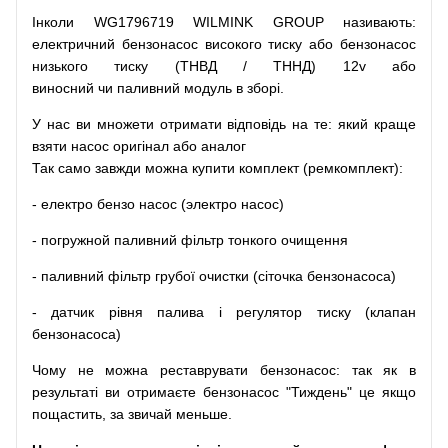
Інколи WG1796719 WILMINK GROUP
називають
:
електричний
бензонасос
високого
тиску
або
бензонасос
низького
тиску
(
ТНВД
/
ТННД
)
12v
або
виносний
чи
паливний
модуль
в
зборі
.
У
нас
ви
множети
отримати
відповідь
на
те
: який
краще
взяти
насос
оригінал
або
аналог
Так
само
завжди
можна
купити
комплект
(
ремкомплект
)
:
-
електро
бензо
насос (электро насос)
-
погружной
паливний
фільтр
тонкого очищення
-
паливний
фільтр
грубої
очистки
(
сіточка
бензонасоса
)
-
датчик
рівня
палива
і
регулятор
тиску
(
клапан
бензонасоса
)
Чому
не можна
реставрувати
бензонасос
:
так
як
в
результаті
ви
отримаєте
бензонасос
"
Тиждень" це якщо
пощастить, за звичай меньше.