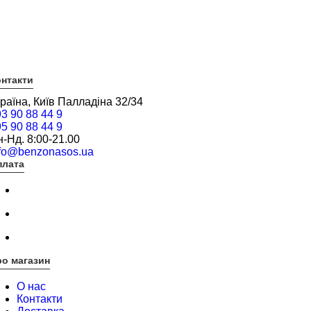
нтакти
раїна, Київ Палладіна 32/34
3 90 88 44 9
5 90 88 44 9
-Нд. 8:00-21.00
nfo@benzonasos.ua
плата
о магазин
О нас
Контакти