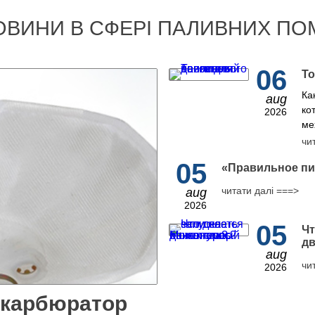
ОВИНИ В СФЕРІ ПАЛИВНИХ ПО
06
То
Ка
aug
ко
2026
ме
чи
05
​«Правильное пи
читати далі ===>
aug
2026
05
Чт
дв
aug
чи
2026
 карбюратор