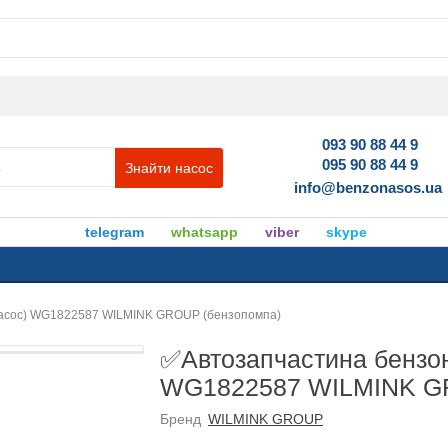
093 90 88 44 9
095 90 88 44 9
Знайти насос
info@benzonasos.ua
telegram
whatsapp
viber
skype
насос) WG1822587 WILMINK GROUP (бензопомпа)
✅Автозапчастина бензон
WG1822587 WILMINK GR
Бренд
WILMINK GROUP