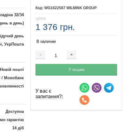
WG1822587 WILMINK GROUP
ладіна 32/34
ЦЕНА
день в день)
1 376 грн.
лідучий день
В наличии
рі, УкрПошта
-
+
Добавляется...
Добавлен
У кошик
 Новій пошті
 / Монобанк
мовленності
У вас є
запитання?:
Доступна
мо гарантію
14 діб