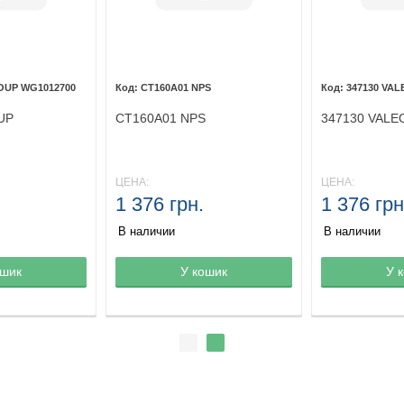
OUP WG1012700
CT160A01 NPS
347130 VAL
UP
CT160A01 NPS
347130 VALE
ЦЕНА:
ЦЕНА:
1 376 грн.
1 376 грн
В наличии
В наличии
ине
ошик
Товар в корзине
У кошик
Товар в кор
У 