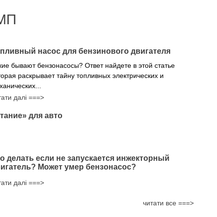
МП
пливный насос для бензинового двигателя
кие бывают бензонасосы? Ответ найдете в этой статье
торая раскрывает тайну топливных электрических и
ханических...
тати далі ===>
тание» для авто
о делать если не запускается инжекторный
игатель? Может умер бензонасос?
тати далі ===>
читати все ===>