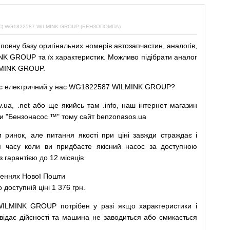
 WG1822587 WILMINK GROUP (БЕНЗОПОМПА)
повну
базу
оригінальних
номерів автозапчастин
,
аналогів
,
K GROUP та їх характеристик.
Можливо
підібрати
аналог
MINK GROUP.
с
електричний
у
нас
WG1822587 WILMINK GROUP?
v.ua
,
.net
або
ще
якийсь
там
.info
,
наш
інтернет
магазин
и
"
Бензонасос
™
"
тому
сайт
benzonasos.ua
и
ринок
,
але
питання
якості
при
ціні
завжди
страждає
і
я
часу
коли
ви
придбаєте
якісний
насос
за доступною
арантією до 12 місяців
леннях
Нової
Пошти
ступній ціні 1 376 грн.
WILMINK GROUP
потрібен
у разі
якщо
характеристики
і
відає дійсності та
машина
не заводиться
або
смикається