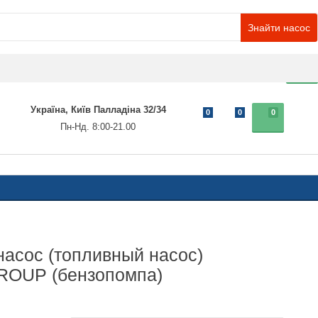
Знайти насос
0
Україна, Київ Палладіна 32/34
0
0
0
Пн-Нд. 8:00-21.00
асос (топливный насос)
OUP (бензопомпа)