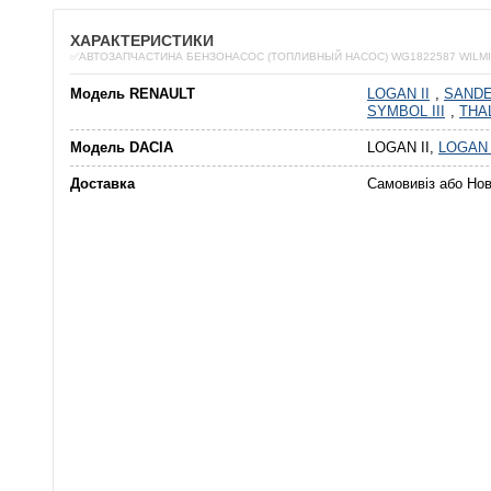
ХАРАКТЕРИСТИКИ
✅АВТОЗАПЧАСТИНА БЕНЗОНАСОС (ТОПЛИВНЫЙ НАСОС) WG1822587 WILM
Модель RENAULT
LOGAN II
,
SAND
SYMBOL III
,
THAL
Модель DACIA
LOGAN II,
LOGAN 
Доставка
Самовивіз або Но