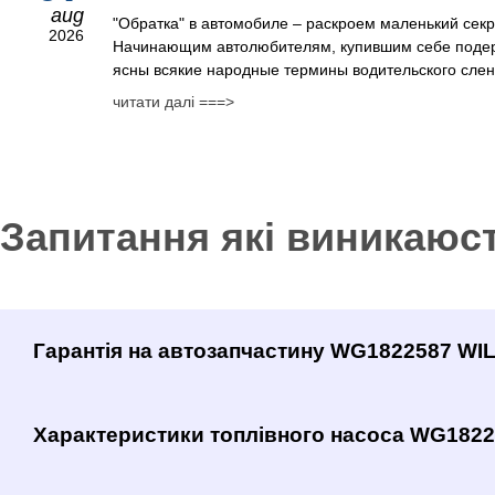
aug
"Обратка" в автомобиле – раскроем маленький сек
2026
Начинающим автолюбителям, купившим себе поде
ясны всякие народные термины водительского сленг
читати далі ===>
Запитання які виникаюс
Гарантія на автозапчастину WG1822587 W
Характеристики топлівного насоса WG182