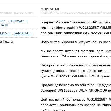
ОПИСАНИЕ
INK GROUP (БЕНЗОПОМПА)
✅АВТОЗАПЧАСТИНА БЕНЗОНАСОС (ТОПЛИВНЫЙ НАСОС)
ERO
,
STEPWAY II
,
Інтернет
Магазин
"
Бензонасос
UA
"
містить
IA III
картинок
(
фотографій
)
WG1822587 WILMIN
або
замінник
запчастини WG1822587 WIL
MCV II
,
SANDERO II
ва Пошта
Чому
жителі
України
в
купують
бензо насо
Ми
не просто
Інтернет
Магазин
.com
,
kie
Бензонасос
ЮА
є
власником
торгової
марк
Недорогі
електробензонасоси
заполонил
купити
дешевий
насос
це
лише
питанн
ціною
WG1822587 WILMINK GROUP у нас з г
Продажі
здійснюємо
по
всій
Україні
у відді
Замовляй
WG1822587 WILMINK GROUP по до
Цей
паливний
бензонасос
WG1822587 
параметри
оригінального
насоса не
відпо
чи
їде
ривками
.