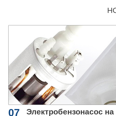
Н
07
Электробензонасос на