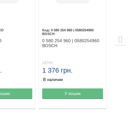
EO
0 580 254 960 | 0580254960
BOSCH
O
0 580 254 960 | 0580254960
BOSCH
ЦЕНА:
.
1 376 грн.
В наличии
зине
кошик
Товар в корзине
У кошик
Товар в ко