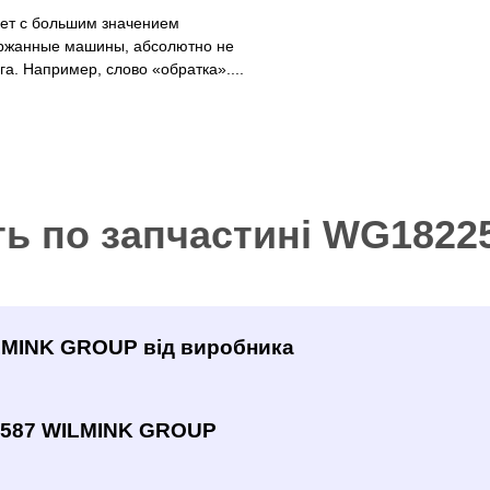
рет с большим значением
ржанные машины, абсолютно не
а. Например, слово «обратка»....
ть по запчастині WG182
ILMINK GROUP від виробника
2587 WILMINK GROUP