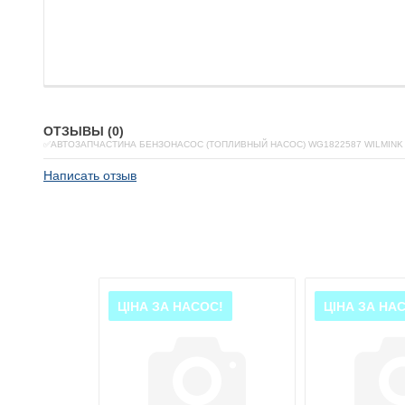
ОТЗЫВЫ (0)
✅АВТОЗАПЧАСТИНА БЕНЗОНАСОС (ТОПЛИВНЫЙ НАСОС) WG1822587 WILMINK
Написать отзыв
ОС!
ЦІНА ЗА НАСОС!
ЦІНА ЗА НА