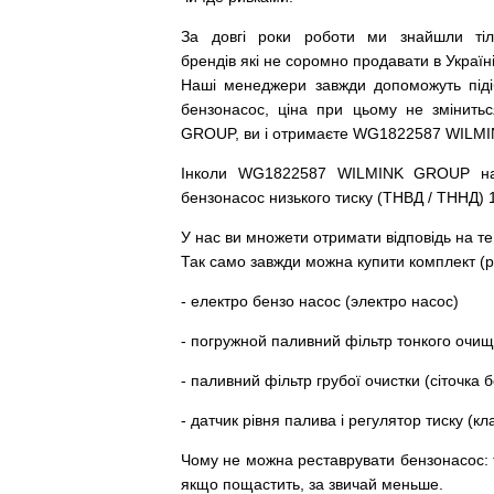
За
довгі
роки
роботи
ми
знайшли
ті
брендів
які
не соромно
продавати
в
Україні
Наші
менеджери
завжди
допоможуть
під
бензонасос
,
ціна
при
цьому
не змінитьс
GROUP, ви і отримаєте WG1822587 WILM
Інколи WG1822587 WILMINK GROUP
н
бензонасос
низького
тиску
(
ТНВД
/
ТННД
)
У
нас
ви
множети
отримати
відповідь
на
те
Так
само
завжди
можна
купити
комплект
(
р
-
електро
бензо
насос (электро насос)
-
погружной
паливний
фільтр
тонкого очи
-
паливний
фільтр
грубої
очистки
(
сіточка
б
-
датчик
рівня
палива
і
регулятор
тиску
(
кл
Чому
не можна
реставрувати
бензонасос
:
якщо пощастить, за звичай меньше.