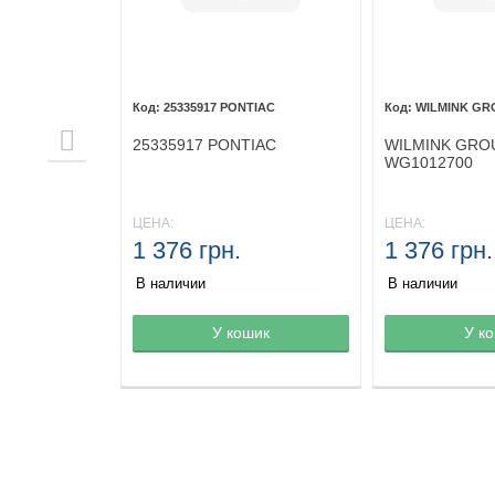
25335917 PONTIAC
WILMINK GR
25335917 PONTIAC
WILMINK GRO
WG1012700
ЦЕНА:
ЦЕНА:
1 376 грн.
1 376 грн.
В наличии
В наличии
не
шик
Товар в корзине
У кошик
Товар в корз
У к