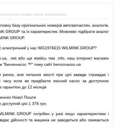
 WG1976615 WILMINK GROUP (БЕНЗОПОМПА)
повну
базу
оригінальних
номерів автозапчастин
,
аналогів
,
K GROUP та їх характеристик.
Можливо
підібрати
аналог
MINK GROUP.
с
електричний
у
нас
WG1976615 WILMINK GROUP?
v.ua
,
.net
або
ще
якийсь
там
.info
,
наш
інтернет
магазин
и
"
Бензонасос
™
"
тому
сайт
benzonasos.ua
и
ринок
,
але
питання
якості
при
ціні
завжди
страждає
і
я
часу
коли
ви
придбаєте
якісний
насос
за доступною
арантією до 12 місяців
леннях
Нової
Пошти
ступній ціні 1 376 грн.
WILMINK GROUP
потрібен
у разі
якщо
характеристики
і
відає дійсності та
машина
не заводиться
або
смикається