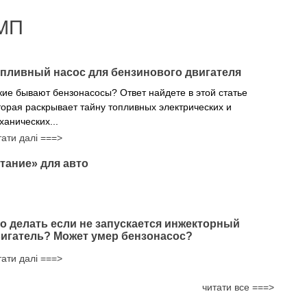
МП
пливный насос для бензинового двигателя
кие бывают бензонасосы? Ответ найдете в этой статье
торая раскрывает тайну топливных электрических и
ханических...
тати далі ===>
тание» для авто
о делать если не запускается инжекторный
игатель? Может умер бензонасос?
тати далі ===>
читати все ===>