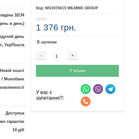
WG1976615 WILMINK GROUP
ладіна 32/34
ЦЕНА
день в день)
1 376 грн.
лідучий день
В наличии
рі, УкрПошта
-
+
Добавляется...
Добавлен
У кошик
 Новій пошті
 / Монобанк
мовленності
У вас є
запитання?:
Доступна
мо гарантію
14 діб