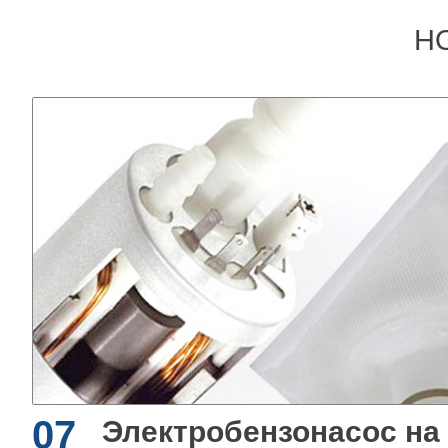
Н
07
Электробензонасос на