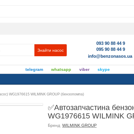
093 90 88 44 9
095 90 88 44 9
Знайти насос
info@benzonasos.ua
telegram
whatsapp
viber
skype
насос) WG1976615 WILMINK GROUP (бензопомпа)
✅Автозапчастина бензон
WG1976615 WILMINK GR
Бренд
WILMINK GROUP