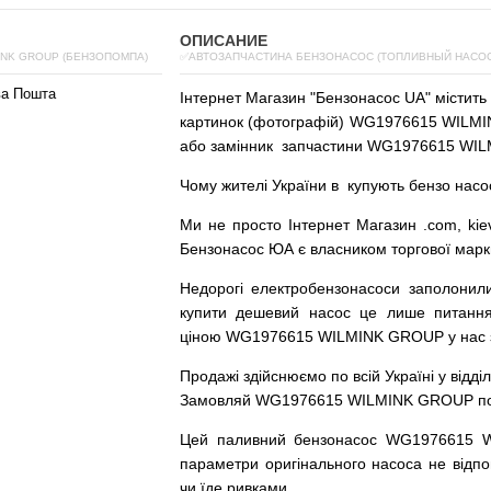
ОПИСАНИЕ
INK GROUP (БЕНЗОПОМПА)
✅АВТОЗАПЧАСТИНА БЕНЗОНАСОС (ТОПЛИВНЫЙ НАСОС)
ва Пошта
Інтернет
Магазин
"
Бензонасос
UA
"
містить
картинок
(
фотографій
)
WG1976615 WILMIN
або
замінник
запчастини WG1976615 WIL
Чому
жителі
України
в
купують
бензо насо
Ми
не просто
Інтернет
Магазин
.com
,
kie
Бензонасос
ЮА
є
власником
торгової
марк
Недорогі
електробензонасоси
заполонил
купити
дешевий
насос
це
лише
питанн
ціною
WG1976615 WILMINK GROUP у нас з г
Продажі
здійснюємо
по
всій
Україні
у відді
Замовляй
WG1976615 WILMINK GROUP по до
Цей
паливний
бензонасос
WG1976615 
параметри
оригінального
насоса не
відпо
чи
їде
ривками
.