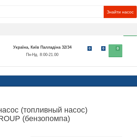
Знайти насос
0
Україна, Київ Палладіна 32/34
0
0
0
Пн-Нд. 8:00-21.00
асос (топливный насос)
OUP (бензопомпа)