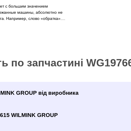
рет с большим значением
ржанные машины, абсолютно не
а. Например, слово «обратка»....
ть по запчастині WG197
ILMINK GROUP від виробника
6615 WILMINK GROUP