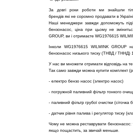
За
довгі
роки
роботи
ми
знайшли
ті
брендів
які
не соромно
продавати
в
Україні
Наші
менеджери
завжди
допоможуть
під
бензонасос
,
ціна
при
цьому
не змінитьс
GROUP, ви і отримаєте WG1976615 WILM
Інколи WG1976615 WILMINK GROUP
н
бензонасос
низького
тиску
(
ТНВД
/
ТННД
)
У
нас
ви
множети
отримати
відповідь
на
те
Так
само
завжди
можна
купити
комплект
(
р
-
електро
бензо
насос (электро насос)
-
погружной
паливний
фільтр
тонкого очи
-
паливний
фільтр
грубої
очистки
(
сіточка
б
-
датчик
рівня
палива
і
регулятор
тиску
(
кл
Чому
не можна
реставрувати
бензонасос
:
якщо пощастить, за звичай меньше.