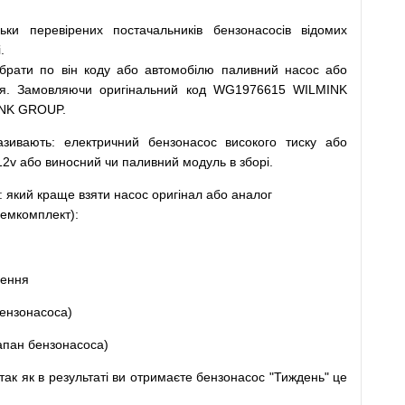
льки
перевірених
постачальників
бензонасосів відомих
.
ібрати
по
він коду
або
автомобілю
паливний
насос
або
я
.
Замовляючи
оригінальний
код
WG1976615 WILMINK
INK GROUP.
азивають
:
електричний
бензонасос
високого
тиску
або
12v
або
виносний
чи
паливний
модуль
в
зборі
.
: який
краще
взяти
насос
оригінал
або
аналог
емкомплект
)
:
щення
ензонасоса
)
апан
бензонасоса
)
так
як
в
результаті
ви
отримаєте
бензонасос
"
Тиждень" це