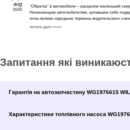
aug
"Обратка" в автомобиле – раскроем маленький сек
2026
Начинающим автолюбителям, купившим себе поде
ясны всякие народные термины водительского сленг
читати далі ===>
Запитання які виникаюс
Гарантія на автозапчастину WG1976615 W
Характеристики топлівного насоса WG197