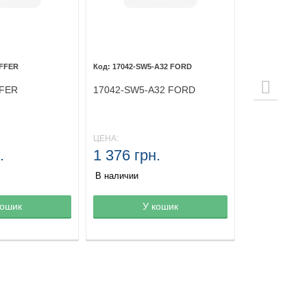
OFFER
17042-SW5-A32 FORD
FFER
17042-SW5-A32 FORD
ЦЕНА:
.
1 376 грн.
В наличии
зине
кошик
Товар в корзине
У кошик
Товар в ко