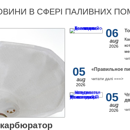
ОВИНИ В СФЕРІ ПАЛИВНИХ ПО
06
То
Ка
aug
ко
2026
ме
чи
05
​«Правильное пи
читати далі ===>
aug
2026
05
Чт
дв
aug
чи
2026
 карбюратор