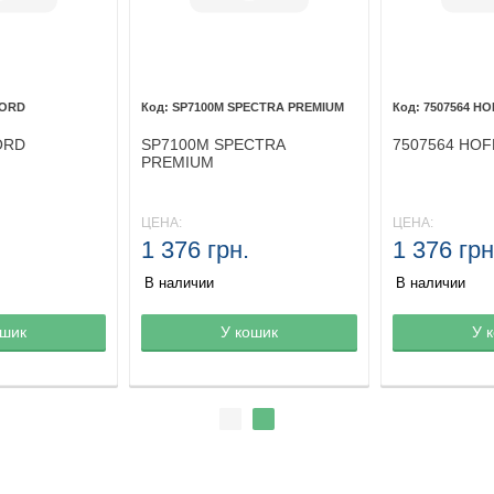
FORD
SP7100M SPECTRA PREMIUM
7507564 H
ORD
SP7100M SPECTRA
7507564 HO
PREMIUM
ЦЕНА:
ЦЕНА:
1 376 грн.
1 376 грн
В наличии
В наличии
ине
ошик
Товар в корзине
У кошик
Товар в кор
У 