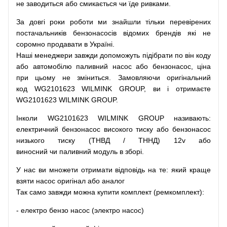
не заводиться
або
смикається чи
їде
ривками
.
За
довгі
роки
роботи
ми
знайшли
тільки
перевірених
постачальників
бензонасосів відомих брендів
які
не
соромно
продавати
в
Україні.
Наші
менеджери
завжди
допоможуть
підібрати
по
він коду
або
автомобілю
паливний
насос
або
бензонасос
,
ціна
при
цьому
не зміниться
.
Замовляючи
оригінальний
код
WG2101623 WILMINK GROUP, ви і отримаєте
WG2101623 WILMINK GROUP.
Інколи WG2101623 WILMINK GROUP
називають
:
електричний
бензонасос
високого
тиску
або
бензонасос
низького
тиску
(
ТНВД
/
ТННД
)
12v
або
виносний
чи
паливний
модуль
в
зборі
.
У
нас
ви
множети
отримати
відповідь
на
те
: який
краще
взяти
насос
оригінал
або
аналог
Так
само
завжди
можна
купити
комплект
(
ремкомплект
)
:
-
електро
бензо
насос (электро насос)