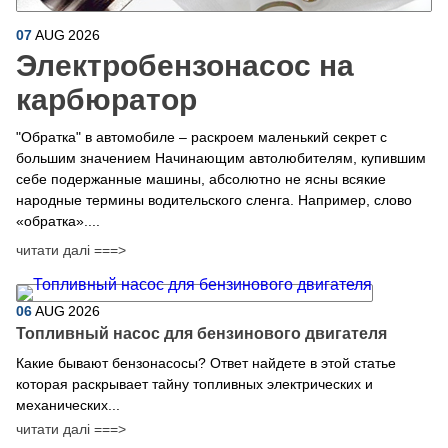
07
AUG
2026
Электробензонасос на
карбюратор
"Обратка" в автомобиле – раскроем маленький секрет с
большим значением Начинающим автолюбителям, купившим
себе подержанные машины, абсолютно не ясны всякие
народные термины водительского сленга. Например, слово
«обратка»....
читати далі ===>
06
AUG
2026
Топливный насос для бензинового двигателя
Какие бывают бензонасосы? Ответ найдете в этой статье
которая раскрывает тайну топливных электрических и
механических...
читати далі ===>