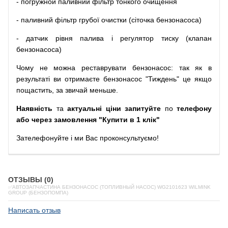
-
погружной
паливний
фільтр
тонкого очищення
-
паливний
фільтр
грубої
очистки
(
сіточка
бензонасоса
)
-
датчик
рівня
палива
і
регулятор
тиску
(
клапан
бензонасоса
)
Чому
не можна
реставрувати
бензонасос
:
так
як
в
результаті
ви
отримаєте
бензонасос
"
Тиждень" це якщо
пощастить, за звичай меньше.
Наявність
та
актуальні ціни запитуйте
по
телефону
або через замовлення "Купити в 1 клік"
Зателефонуйте
і
ми
Вас
проконсультуємо
!
ОТЗЫВЫ (0)
✅АВТОЗАПЧАСТИНА БЕНЗОНАСОС (ТОПЛИВНЫЙ НАСОС) WG2101623 WILMINK
GROUP (БЕНЗОПОМПА)
Написать отзыв