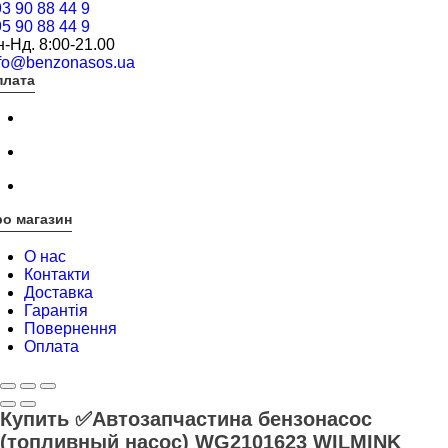
3 90 88 44 9
5 90 88 44 9
-Нд. 8:00-21.00
nfo@benzonasos.ua
плата
о магазин
О нас
Контакти
Доставка
Гарантія
Повернення
Оплата
Купить ✅Автозапчастина бензонасос
(топливный насос) WG2101623 WILMINK