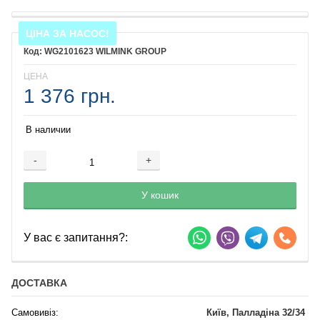
ЦІНА ЗА НАСОС!
WG2101623 WILMINK GROUP
ЦЕНА
1 376 грн.
В наличии
-
+
Добавляется...
Добавлен
У кошик
У вас є запитання?:
ДОСТАВКА
Самовивіз:
Київ, Палладіна 32/34