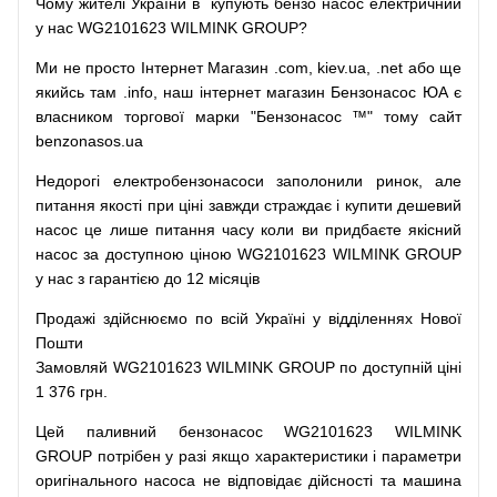
Чому
жителі
України
в
купують
бензо насос
електричний
у
нас
WG2101623 WILMINK GROUP?
Ми
не просто
Інтернет
Магазин
.com
,
kiev.ua
,
.net
або
ще
якийсь
там
.info
,
наш
інтернет
магазин
Бензонасос
ЮА
є
власником
торгової
марки
"
Бензонасос
™
"
тому
сайт
benzonasos.ua
Недорогі
електробензонасоси
заполонили
ринок
,
але
питання
якості
при
ціні
завжди
страждає
і
купити
дешевий
насос
це
лише
питання
часу
коли
ви
придбаєте
якісний
насос
за доступною
ціною
WG2101623 WILMINK GROUP
у нас з гарантією до 12 місяців
Продажі
здійснюємо
по
всій
Україні
у відділеннях
Нової
Пошти
Замовляй
WG2101623 WILMINK GROUP по доступній ціні
1 376 грн.
Цей
паливний
бензонасос
WG2101623 WILMINK
GROUP
потрібен
у разі
якщо
характеристики
і
параметри
оригінального
насоса не
відповідає дійсності та
машина