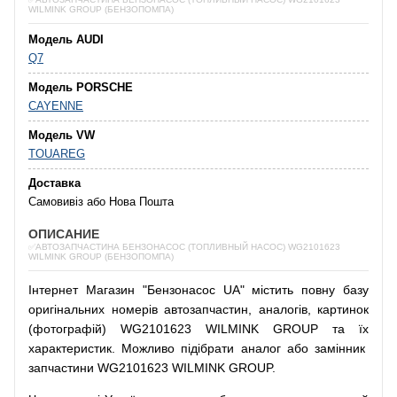
WILMINK GROUP (БЕНЗОПОМПА)
Модель AUDI
Q7
Модель PORSCHE
CAYENNE
Модель VW
TOUAREG
Доставка
Самовивіз або Нова Пошта
ОПИСАНИЕ
✅АВТОЗАПЧАСТИНА БЕНЗОНАСОС (ТОПЛИВНЫЙ НАСОС) WG2101623
WILMINK GROUP (БЕНЗОПОМПА)
Інтернет
Магазин
"
Бензонасос
UA
"
містить
повну
базу
оригінальних
номерів автозапчастин
,
аналогів
,
картинок
(
фотографій
)
WG2101623 WILMINK GROUP та їх
характеристик.
Можливо
підібрати
аналог
або
замінник
запчастини WG2101623 WILMINK GROUP.