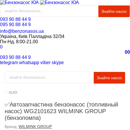
Знайти насос
093 90 88 44 9
095 90 88 44 9
info@benzonasos.ua
Україна, Київ Палладіна 32/34
Пн-Нд. 8:00-21.00
0
0
0
093 90 88 44 9
telegram
whatsapp
viber
skype
Знайти насос
AUDI
✅Автозапчастина бензонасос (топливный
насос) WG2101623 WILMINK GROUP
(бензопомпа)
Бренд
WILMINK GROUP