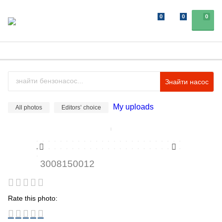
0
0
0
Знайти насос
My uploads
All photos
Editors’ choice
3008150012
Rate this photo: