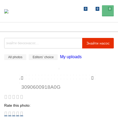
0
0
0
Знайти насос
My uploads
All photos
Editors’ choice
3090600918A0G
Rate this photo: