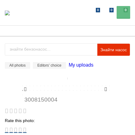
0
0
0
Знайти насос
My uploads
All photos
Editors’ choice
3008150004
Rate this photo: