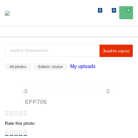
0
0
0
Знайти насос
My uploads
All photos
Editors’ choice
EFP706
Rate this photo: