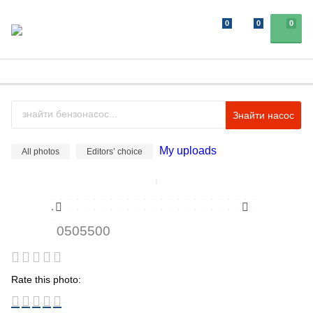
0
0
0
Знайти насос
My uploads
All photos
Editors’ choice
0505500
Rate this photo: